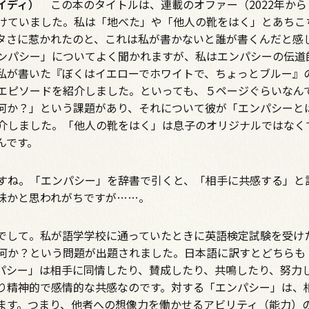
イディ）
この本のタイトルは、連載のオファー（2022年から『
けていました。私は「地べた」や「他人の靴をはく」とあちこ
タさに惹かれたのと、これは私が書かないと誰が書くんだと感
ンパシー」についてよく聞かれますが、私はエンパシーの伝道
私が書いた『ぼくはイエローでホワイトで、ちょっとブルー』
エピソードを紹介しました。といっても、５ページぐらいなん
何か？」という課題があり、それについて彼が「エンパシーと
介しました。「他人の靴をはく」は息子のオリジナルではなく
んです。
とですね。「エンパシー」を辞書で引くと、「相手に共感する」と
味かと思われがちですが……。
して。私が語学学校に通っていたときに英語検定試験を受け
何か？という問題が出題されました。日本語に訳すとどちらも
パシー」は相手に同情したり、賛成したり、共鳴したり、努力
り精神的で感情的な共感なのです。対する「エンパシー」は、
ます。つまり、他者への想像力を働かせるアビリティ（能力）