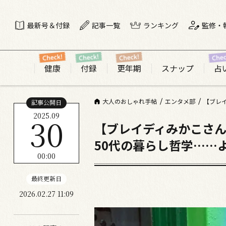
最新号＆付録
記事一覧
ランキング
監修・
健康
付録
更年期
スナップ
占
大人のおしゃれ手帖
エンタメ部
記事公開日
2025.09
30
【ブレイディみかこさ
50代の暮らし哲学…
00:00
最終更新日
2026.02.27 11:09