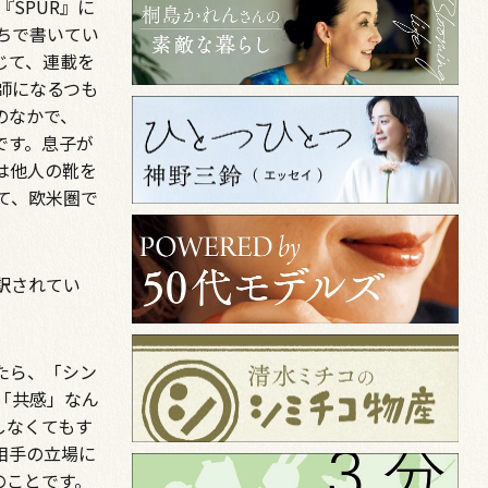
SPUR』に
ちで書いてい
じて、連載を
師になるつも
のなかで、
です。息子が
は他人の靴を
て、欧米圏で
訳されてい
たら、「シン
「共感」なん
しなくてもす
相手の立場に
のことです。