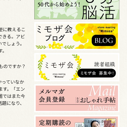
逆に教えるこ
できる。アビ
いでしょう。
す。
うものですか？
かっていなか
ます。「エン
圏ではまた今
話題になり、