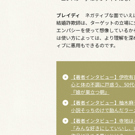
ブレイディ
ネガティブな面でいえば
結婚詐欺師は、ターゲットの立場に
エンパシーを使って想像しているか
は使い方によっては、より理解を深
ィブに悪用もできるのです。
【著者インタビュー】伊吹有
心と体の不調に戸惑う、50
『娘が巣立つ朝』
【著者インタビュー】柚木麻
小説そっちのけで励んだラー
【著者インタビュー】寺地は
「みんな好きにしていいし、