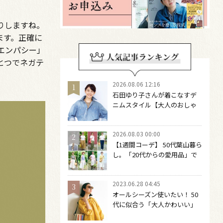
りしますね。
ます。正確に
エンパシー」
とつでネガテ
2026.08.06 12:16
石田ゆり子さんが着こなすデ
ニムスタイル【大人のおしゃ
れの最適解】 引き算をするほ
どファッションは自由になる
2026.08.03 00:00
【1週間コーデ】 50代葉山暮ら
し。「20代からの愛用品」で
つくる大人の夏カジュアル8選
～ 桐野恵美さん #022 Emi
2023.06.28 04:45
Kirino～
オールシーズン使いたい！ 50
代に似合う「大人かわいい」
サングラス６選