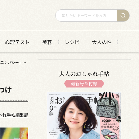
心理テスト
美容
レシピ
大人の性
【ブレイディみかこさんインタビュー〈前編〉】 50代の暮らし哲学……よりよい暮らしに「エンパシー」が大切なわけ
大人のおしゃれ手帖
最新号＆付録
なわけ
ゃれ手帖編集部