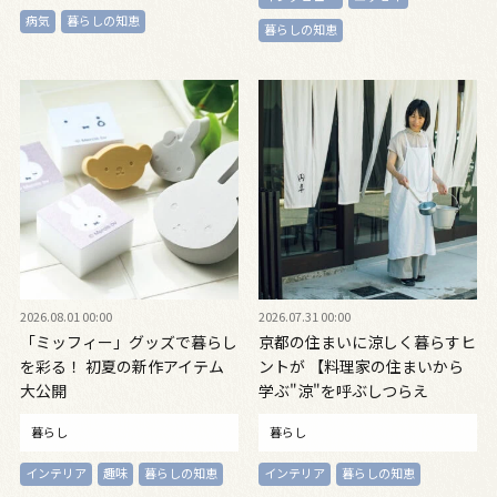
病気
暮らしの知恵
暮らしの知恵
2026.08.01 00:00
2026.07.31 00:00
「ミッフィー」グッズで暮らし
京都の住まいに涼しく暮らすヒ
を彩る！ 初夏の新作アイテム
ントが 【料理家の住まいから
大公開
学ぶ"涼"を呼ぶしつらえ
暮らし
暮らし
インテリア
趣味
暮らしの知恵
インテリア
暮らしの知恵