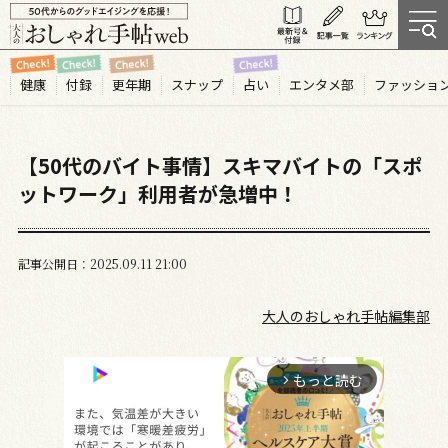
健康
付録
更年期
スナップ
占い
エンタメ部
ファッショ
【50代のバイト事情】スキマバイトの「スポ
ットワーク」利用者が急増中！
記事公開日
2025.09
11
21:00
大人のおしゃれ手帖編集部
もっと読む
arrow_forward_ios