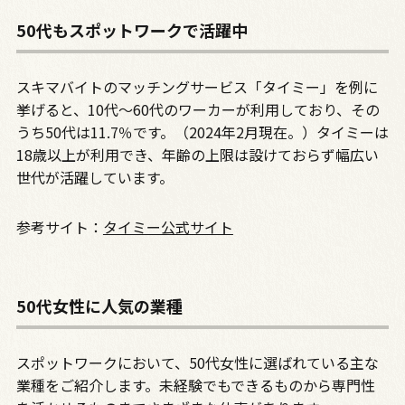
50代もスポットワークで活躍中
スキマバイトのマッチングサービス「タイミー」を例に
挙げると、
10
代～
60
代のワーカーが利用しており、その
うち
50
代は
11.7
％です。（
2024
年
2
月現在。）タイミーは
18
歳以上が利用でき、年齢の上限は設けておらず幅広い
世代が活躍しています。
参考サイト：
タイミー公式サイト
50代女性に人気の業種
スポットワークにおいて、
50
代女性に選ばれている主な
業種をご紹介します。未経験でもできるものから専門性