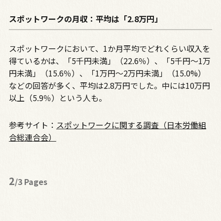
スポットワークの月収：平均は「2.8万円」
スポットワークにおいて、
1
か月平均でどれくらい収入を
得ているかは、「
5
千円未満」（
22.6
％）、「
5
千円～
1
万
円未満」（
15.6
％）、「
1
万円～
2
万円未満」（
15.0%
）
などの回答が多く、平均は
2.8
万円でした。中には
10
万円
以上（
5.9
％）という人も。
参考サイト：
スポットワークに関する調査（日本労働組
合総連合会）
2
/3 Pages