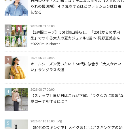
石田ゆり子さんが着こなすデニムスタイル【大人のおし
ゃれの最適解】 引き算をするほどファッションは自由
になる
2026.08.03 00:00
【1週間コーデ】 50代葉山暮らし。「20代からの愛用
品」でつくる大人の夏カジュアル8選 ～ 桐野恵美さん
#022 Emi Kirino～
2023.06.28 04:45
オールシーズン使いたい！ 50代に似合う「大人かわい
い」サングラス６選
2026.08.07 00:00
【スナップ】暑い日はこれが正解。"ラクなのに素敵"な
夏コーデを作るには？
2026.07.10 10:00
PR
【50代のスキンケア】メイク落としは“スキンケアの始