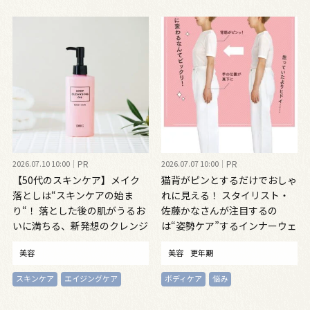
2026.07.10 10:00
PR
2026.07.07 10:00
PR
【50代のスキンケア】メイク
猫背がピンとするだけでおしゃ
落としは“スキンケアの始ま
れに見える！ スタイリスト・
り“！ 落とした後の肌がうるお
佐藤かなさんが注目するの
いに満ちる、新発想のクレンジ
は“姿勢ケア”するインナーウェ
ングオイル
ア
美容
美容
更年期
スキンケア
エイジングケア
ボディケア
悩み