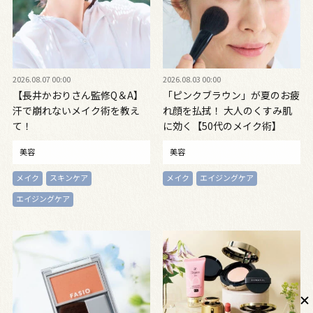
2026.08.07 00:00
2026.08.03 00:00
【長井かおりさん監修Q＆A】
「ピンクブラウン」が夏のお疲
汗で崩れないメイク術を教え
れ顔を払拭！ 大人のくすみ肌
て！
に効く【50代のメイク術】
美容
美容
メイク
スキンケア
メイク
エイジングケア
エイジングケア