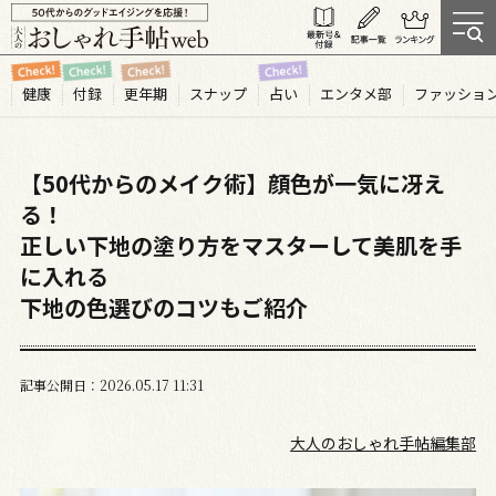
健康
付録
更年期
スナップ
占い
エンタメ部
ファッショ
【50代からのメイク術】顔色が一気に冴え
る！
正しい下地の塗り方をマスターして美肌を手
に入れる
下地の色選びのコツもご紹介
記事公開日
2026.05
17
11:31
大人のおしゃれ手帖編集部