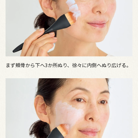
まず頰骨から下へ3か所ぬり、徐々に内側へぬり広げる。