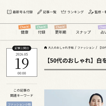
最新号＆付録
記事一覧
ランキング
監修・
健康
付録
更年期
スナップ
占
大人のおしゃれ手帖
ファッション
【5
記事公開日
2026.05
19
【50代のおしゃれ】白
00:00
この記事の
関連キーワード
ファッション小物