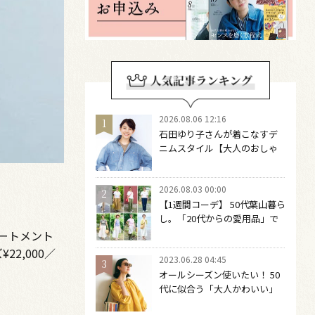
2026.08.06 12:16
石田ゆり子さんが着こなすデ
ニムスタイル【大人のおしゃ
れの最適解】 引き算をするほ
どファッションは自由になる
2026.08.03 00:00
【1週間コーデ】 50代葉山暮ら
し。「20代からの愛用品」で
つくる大人の夏カジュアル8選
パートメント
～ 桐野恵美さん #022 Emi
2,000／
2023.06.28 04:45
Kirino～
オールシーズン使いたい！ 50
代に似合う「大人かわいい」
サングラス６選