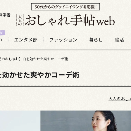
執筆者
い
エンタメ部
ファッション
暮らし
脳活
0代のおしゃれ】白を効かせた爽やかコーデ術
を効かせた爽やかコーデ術
大人のおし