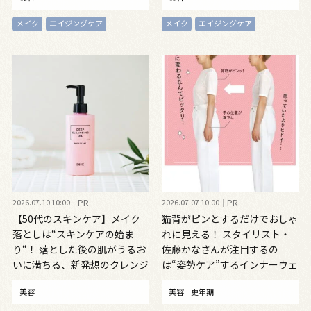
メイク
エイジングケア
メイク
エイジングケア
2026.07.10 10:00
PR
2026.07.07 10:00
PR
【50代のスキンケア】メイク
猫背がピンとするだけでおしゃ
落としは“スキンケアの始ま
れに見える！ スタイリスト・
り“！ 落とした後の肌がうるお
佐藤かなさんが注目するの
いに満ちる、新発想のクレンジ
は“姿勢ケア”するインナーウェ
ングオイル
ア
美容
美容
更年期