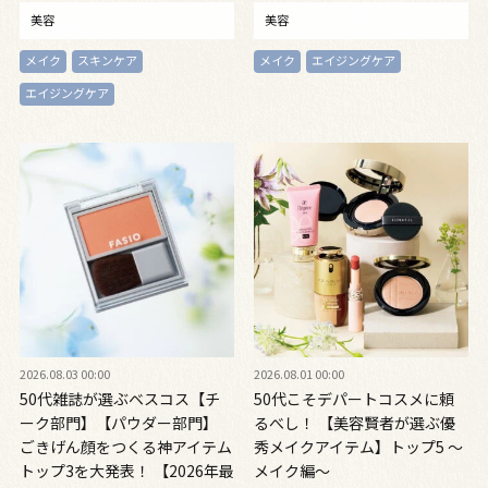
美容
美容
メイク
スキンケア
メイク
エイジングケア
エイジングケア
2026.08.03 00:00
2026.08.01 00:00
50代雑誌が選ぶベスコス【チ
50代こそデパートコスメに頼
ーク部門】【パウダー部門】
るべし！ 【美容賢者が選ぶ優
ごきげん顔をつくる神アイテム
秀メイクアイテム】トップ5 ～
トップ3を大発表！ 【2026年最
メイク編～