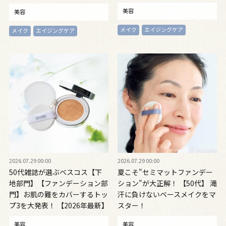
新】
美容
美容
メイク
エイジングケア
メイク
エイジングケア
2026.07.29 00:00
2026.07.29 00:00
50代雑誌が選ぶベスコス【下
夏こそ"セミマットファンデー
地部門】【ファンデーション部
ション"が大正解！ 【50代】 滝
門】お肌の難をカバーするトッ
汗に負けないベースメイクをマ
プ3を大発表！ 【2026年最新】
スター！
美容
美容