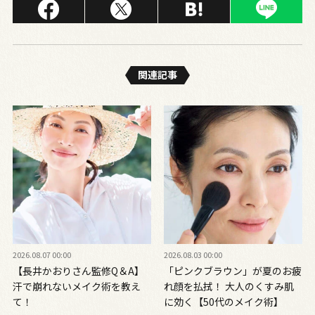
関連記事
2026.08.07 00:00
2026.08.03 00:00
【長井かおりさん監修Q＆A】
「ピンクブラウン」が夏のお疲
汗で崩れないメイク術を教え
れ顔を払拭！ 大人のくすみ肌
て！
に効く【50代のメイク術】