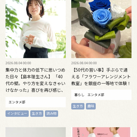
2026.08.04 00:00
2026.08.04 00:00
集中力と体力の低下に思いつめ
【50代の習い事】手ぶらで通
た日々【島本理生さん】 「40
える「フラワーアレンジメント
代の壁。やり方を変えなきゃい
教室」を銀座の一等地で体験！
けなかった」喜びを再び感じ、
暮らし
エンタメ部
自信を取り戻すまで
エンタメ部
生き方
趣味
インタビュー
生き方
読み物