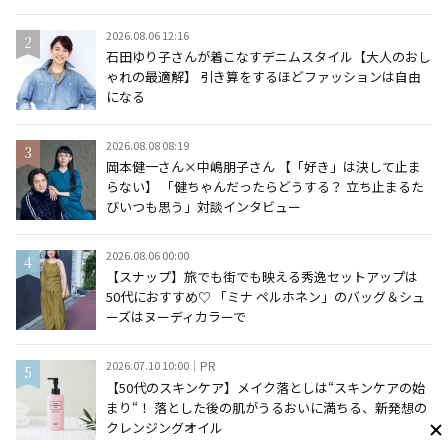
2026.08.06 12:16
石田ゆり子さんが着こなすデニムスタイル【大人のおし
ゃれの最適解】 引き算をするほどファッションは自由
になる
2026.08.08 08:19
岡本健一さん×中嶋朋子さん 【「好き」は決して止ま
らない】 「健ちゃんだったらどうする？ 立ち止まるた
びいつも思う」対談インタビュー
2026.08.06 00:00
【スナップ】旅でも街でも映える秀逸セットアップは
50代におすすめ♡ 「ミナ ペルホネン」のバッグ＆シュ
ーズはヌーディカラーで
2026.07.10 10:00
PR
【50代のスキンケア】メイク落としは“スキンケアの始
まり“！ 落とした後の肌がうるおいに満ちる、新発想の
クレンジングオイル