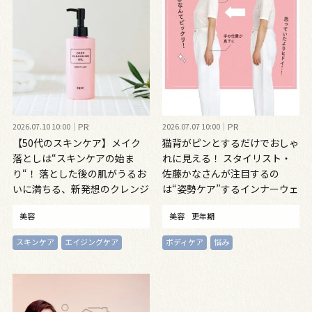
2026.07.10 10:00
PR
2026.07.07 10:00
PR
【50代のスキンケア】メイク
猫背がピンとするだけでおしゃ
落としは“スキンケアの始ま
れに見える！ スタイリスト・
り“！ 落とした後の肌がうるお
佐藤かなさんが注目するの
いに満ちる、新発想のクレンジ
は“姿勢ケア”するインナーウェ
ングオイル
ア
美容
美容
更年期
スキンケア
エイジングケア
ボディケア
悩み