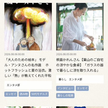
2026.08.06 00:00
2026.08.05 00:00
「大人のための絵本」 モデ
桐島かれんさん【葉山のご自宅
ル・アンヌさんの名作選 ホ
の涼やかな食卓】「ガラスの器
ットフラッシュと夏の浴衣。激
で暮らしに涼を取り入れる」
しい「熱」が教えてくれた平和
暮らし
エンタメ部
の絵本 ～『風が吹くとき』
エンタメ部
『やばっ！』～vol.47
インタビュー
エッセイ
エッセイ
読み物
50代モデルズ
暮らしの知恵