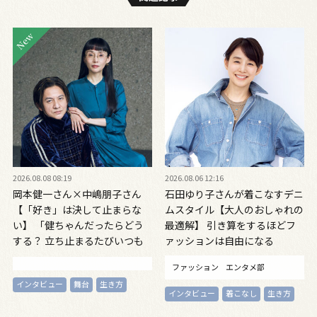
2026.08.08 08:19
2026.08.06 12:16
岡本健一さん×中嶋朋子さん
石田ゆり子さんが着こなすデニ
【「好き」は決して止まらな
ムスタイル【大人のおしゃれの
い】 「健ちゃんだったらどう
最適解】 引き算をするほどフ
する？ 立ち止まるたびいつも
ァッションは自由になる
思う」対談インタビュー
ファッション
エンタメ部
インタビュー
舞台
生き方
インタビュー
着こなし
生き方