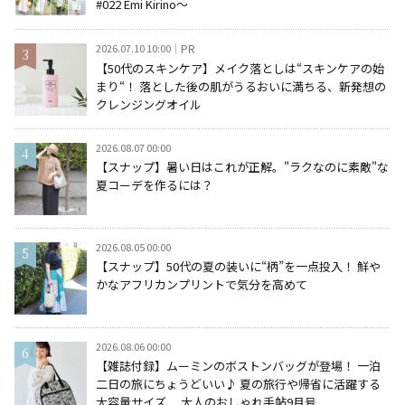
#022 Emi Kirino～
2026.07.10 10:00
PR
【50代のスキンケア】メイク落としは“スキンケアの始
まり“！ 落とした後の肌がうるおいに満ちる、新発想の
クレンジングオイル
2026.08.07 00:00
【スナップ】暑い日はこれが正解。"ラクなのに素敵"な
夏コーデを作るには？
2026.08.05 00:00
【スナップ】50代の夏の装いに“柄”を一点投入！ 鮮や
かなアフリカンプリントで気分を高めて
2026.08.06 00:00
【雑誌付録】ムーミンのボストンバッグが登場！ 一泊
二日の旅にちょうどいい♪ 夏の旅行や帰省に活躍する
大容量サイズ 大人のおしゃれ手帖9月号