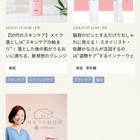
2026.07.10 10:00
PR
2026.07.07 10:00
PR
【50代のスキンケア】メイク
猫背がピンとするだけでおしゃ
落としは“スキンケアの始ま
れに見える！ スタイリスト・
り“！ 落とした後の肌がうるお
佐藤かなさんが注目するの
いに満ちる、新発想のクレンジ
は“姿勢ケア”するインナーウェ
ングオイル
ア
美容
美容
更年期
スキンケア
エイジングケア
ボディケア
悩み