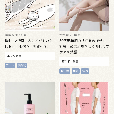
2026.07.31 00:00
2026.07.29 10:00
猫4コマ漫画「ねころびもひと
50代更年期の「冷えのぼせ」
しお」【雨宿り、失敗…？】
対策｜頭寒足熱をつくるセルフ
ケア＆薬膳
エンタメ部
更年期
健康
アート
読み物
食生活
病気
悩み