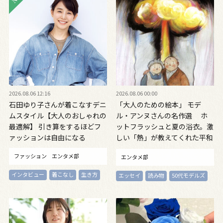
2026.08.06 12:16
2026.08.06 00:00
石田ゆり子さんが着こなすデニ
「大人のための絵本」 モデ
ムスタイル【大人のおしゃれの
ル・アンヌさんの名作選 ホ
最適解】 引き算をするほどフ
ットフラッシュと夏の浴衣。激
ァッションは自由になる
しい「熱」が教えてくれた平和
の絵本 ～『風が吹くとき』
ファッション
エンタメ部
エンタメ部
『やばっ！』～vol.47
インタビュー
着こなし
生き方
エッセイ
読み物
50代モデルズ