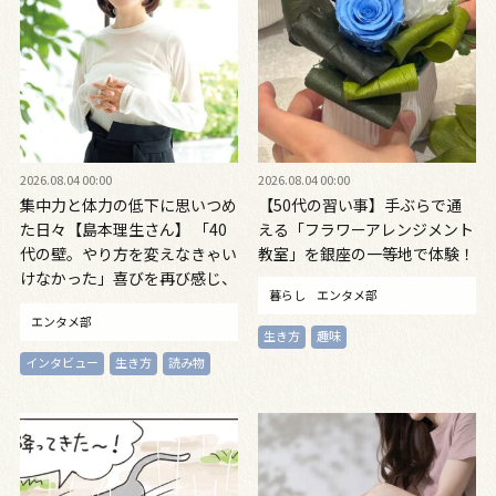
2026.08.04 00:00
2026.08.04 00:00
集中力と体力の低下に思いつめ
【50代の習い事】手ぶらで通
た日々【島本理生さん】 「40
える「フラワーアレンジメント
代の壁。やり方を変えなきゃい
教室」を銀座の一等地で体験！
けなかった」喜びを再び感じ、
暮らし
エンタメ部
自信を取り戻すまで
エンタメ部
生き方
趣味
インタビュー
生き方
読み物