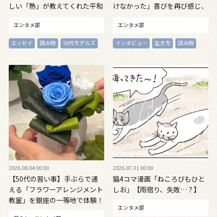
しい「熱」が教えてくれた平和
けなかった」喜びを再び感じ、
の絵本 ～『風が吹くとき』
自信を取り戻すまで
エンタメ部
エンタメ部
『やばっ！』～vol.47
エッセイ
読み物
50代モデルズ
インタビュー
生き方
読み物
2026.08.04 00:00
2026.07.31 00:00
【50代の習い事】手ぶらで通
猫4コマ漫画「ねころびもひと
える「フラワーアレンジメント
しお」【雨宿り、失敗…？】
教室」を銀座の一等地で体験！
エンタメ部