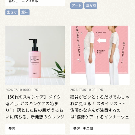
暮らし
エンタメ部
アート
読み物
生き方
趣味
2026.07.10 10:00
PR
2026.07.07 10:00
PR
【50代のスキンケア】メイク
猫背がピンとするだけでおしゃ
落としは“スキンケアの始ま
れに見える！ スタイリスト・
り“！ 落とした後の肌がうるお
佐藤かなさんが注目するの
いに満ちる、新発想のクレンジ
は“姿勢ケア”するインナーウェ
ングオイル
ア
美容
美容
更年期