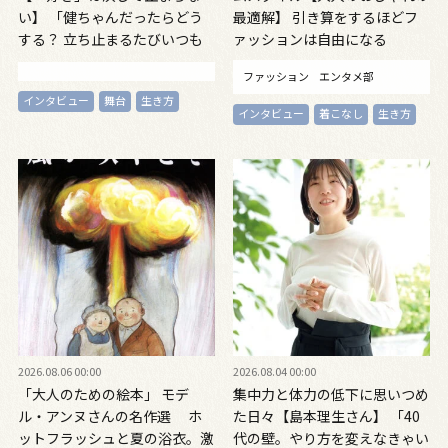
い】 「健ちゃんだったらどう
最適解】 引き算をするほどフ
する？ 立ち止まるたびいつも
ァッションは自由になる
思う」対談インタビュー
ファッション
エンタメ部
インタビュー
舞台
生き方
インタビュー
着こなし
生き方
2026.08.06 00:00
2026.08.04 00:00
「大人のための絵本」 モデ
集中力と体力の低下に思いつめ
ル・アンヌさんの名作選 ホ
た日々【島本理生さん】 「40
ットフラッシュと夏の浴衣。激
代の壁。やり方を変えなきゃい