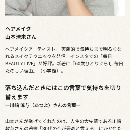
ヘアメイク
山本浩未さん
ヘアメイクアーティスト。 実践的で気持ちまで明るくな
れるメイクテクニックを発信。インスタでの「毎日
BEAUTY LIVE」が好評。新著に『60歳ひとりぐらし 毎日
たのしい理由』（小学館）。
落ち込んだときにはこの言葉で気持ちを切り
替えます
―川﨑 淳与（あつよ）さんの言葉―
山本さんが挙げてくれたのは、人生の大先輩である川﨑
敦与さんの著書『80代の今が最高と言える』にかかれた