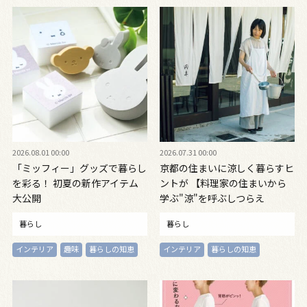
2026.08.01 00:00
2026.07.31 00:00
「ミッフィー」グッズで暮らし
京都の住まいに涼しく暮らすヒ
を彩る！ 初夏の新作アイテム
ントが 【料理家の住まいから
大公開
学ぶ"涼"を呼ぶしつらえ
暮らし
暮らし
インテリア
趣味
暮らしの知恵
インテリア
暮らしの知恵