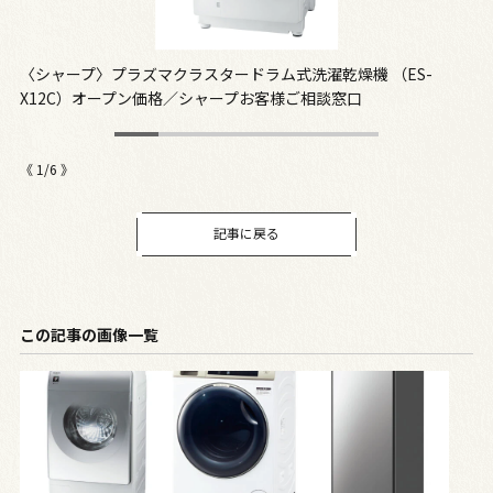
オ
〈シャープ〉プラズマクラスタードラム式洗濯乾燥機 （ES-
〈
X12C）オープン価格／シャープお客様ご相談窓口
￥
《
1
/
6
》
記事に戻る
この記事の画像一覧