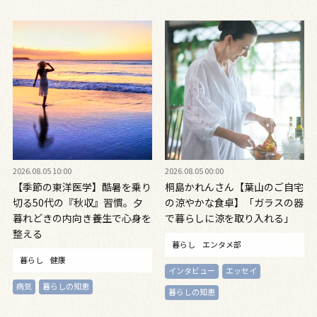
2026.08.05 10:00
2026.08.05 00:00
【季節の東洋医学】酷暑を乗り
桐島かれんさん【葉山のご自宅
切る50代の『秋収』習慣。夕
の涼やかな食卓】「ガラスの器
暮れどきの内向き養生で心身を
で暮らしに涼を取り入れる」
整える
暮らし
エンタメ部
暮らし
健康
インタビュー
エッセイ
病気
暮らしの知恵
暮らしの知恵