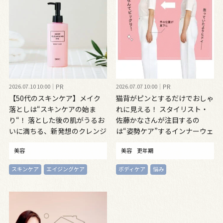
2026.07.10 10:00
PR
2026.07.07 10:00
PR
【50代のスキンケア】メイク
猫背がピンとするだけでおしゃ
落としは“スキンケアの始ま
れに見える！ スタイリスト・
り“！ 落とした後の肌がうるお
佐藤かなさんが注目するの
いに満ちる、新発想のクレンジ
は“姿勢ケア”するインナーウェ
ングオイル
ア
美容
美容
更年期
スキンケア
エイジングケア
ボディケア
悩み