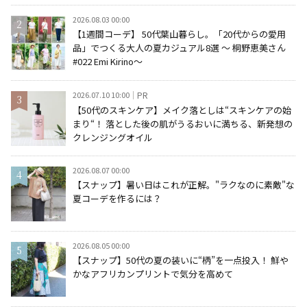
2026.08.03 00:00
【1週間コーデ】 50代葉山暮らし。「20代からの愛用
品」でつくる大人の夏カジュアル8選 ～ 桐野恵美さん
#022 Emi Kirino～
2026.07.10 10:00
PR
【50代のスキンケア】メイク落としは“スキンケアの始
まり“！ 落とした後の肌がうるおいに満ちる、新発想の
クレンジングオイル
2026.08.07 00:00
【スナップ】暑い日はこれが正解。"ラクなのに素敵"な
夏コーデを作るには？
2026.08.05 00:00
【スナップ】50代の夏の装いに“柄”を一点投入！ 鮮や
かなアフリカンプリントで気分を高めて