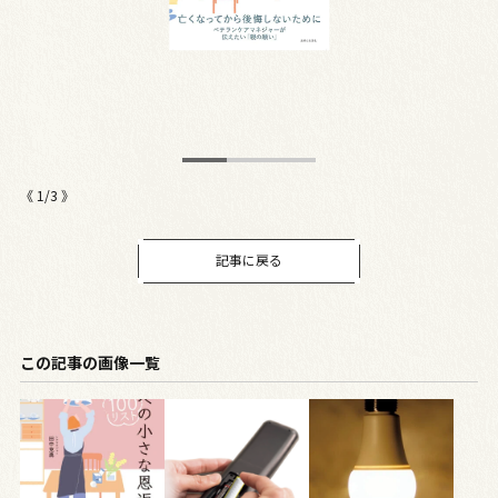
ー
み
ま
で
《
1
/
3
》
記事に戻る
この記事の画像一覧