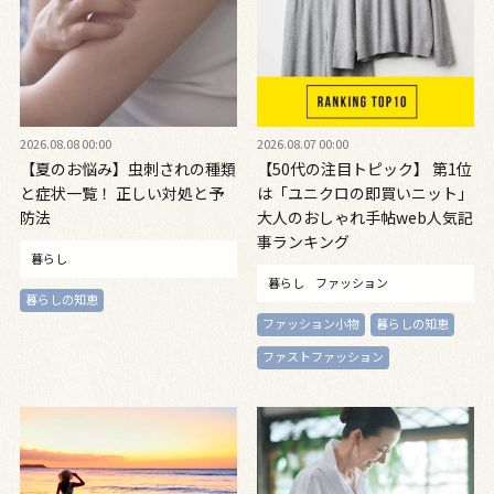
2026.08.08 00:00
2026.08.07 00:00
【夏のお悩み】虫刺されの種類
【50代の注目トピック】 第1位
と症状一覧！ 正しい対処と予
は「ユニクロの即買いニット」
防法
大人のおしゃれ手帖web人気記
事ランキング
暮らし
暮らし
ファッション
暮らしの知恵
ファッション小物
暮らしの知恵
ファストファッション