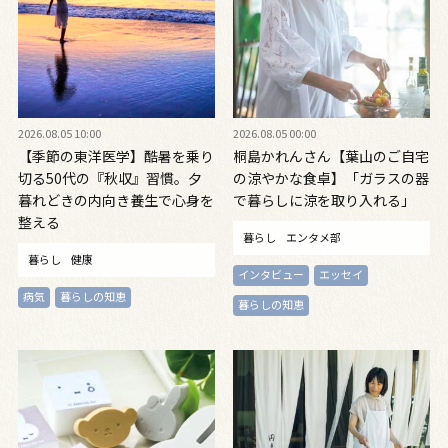
2026.08.05 10:00
2026.08.05 00:00
【季節の東洋医学】酷暑を乗り
桐島かれんさん【葉山のご自宅
切る50代の『秋収』習慣。夕
の涼やかな食卓】「ガラスの器
暮れどきの内向き養生で心身を
で暮らしに涼を取り入れる」
整える
暮らし
エンタメ部
暮らし
健康
インタビュー
エッセイ
病気
暮らしの知恵
暮らしの知恵