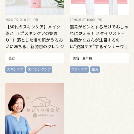
2026.07.10 10:00
PR
2026.07.07 10:00
PR
【50代のスキンケア】メイク
猫背がピンとするだけでおしゃ
落としは“スキンケアの始ま
れに見える！ スタイリスト・
り“！ 落とした後の肌がうるお
佐藤かなさんが注目するの
いに満ちる、新発想のクレンジ
は“姿勢ケア”するインナーウェ
ングオイル
ア
美容
美容
更年期
スキンケア
エイジングケア
ボディケア
悩み