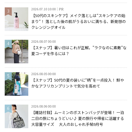
2026.07.10 10:00
PR
【50代のスキンケア】メイク落としは“スキンケアの始
まり“！ 落とした後の肌がうるおいに満ちる、新発想の
クレンジングオイル
2026.08.07 00:00
【スナップ】暑い日はこれが正解。"ラクなのに素敵"な
夏コーデを作るには？
2026.08.05 00:00
【スナップ】50代の夏の装いに“柄”を一点投入！ 鮮や
かなアフリカンプリントで気分を高めて
2026.08.06 00:00
【雑誌付録】ムーミンのボストンバッグが登場！ 一泊
二日の旅にちょうどいい♪ 夏の旅行や帰省に活躍する
大容量サイズ 大人のおしゃれ手帖9月号