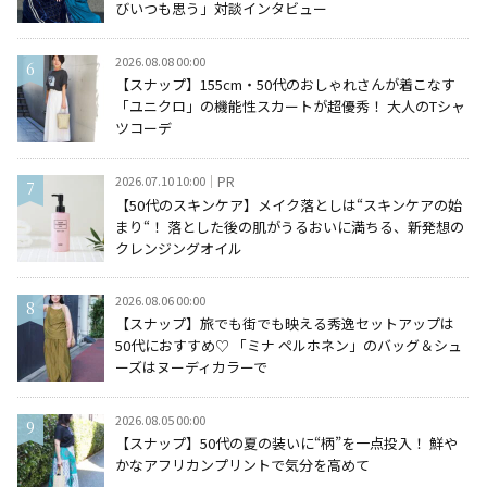
びいつも思う」対談インタビュー
2026.08.08 00:00
【スナップ】155cm・50代のおしゃれさんが着こなす
「ユニクロ」の機能性スカートが超優秀！ 大人のTシャ
ツコーデ
2026.07.10 10:00
PR
【50代のスキンケア】メイク落としは“スキンケアの始
まり“！ 落とした後の肌がうるおいに満ちる、新発想の
クレンジングオイル
2026.08.06 00:00
【スナップ】旅でも街でも映える秀逸セットアップは
50代におすすめ♡ 「ミナ ペルホネン」のバッグ＆シュ
ーズはヌーディカラーで
2026.08.05 00:00
【スナップ】50代の夏の装いに“柄”を一点投入！ 鮮や
かなアフリカンプリントで気分を高めて