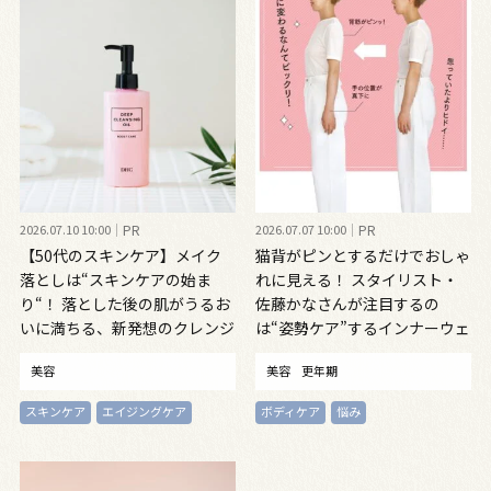
2026.07.10 10:00
PR
2026.07.07 10:00
PR
【50代のスキンケア】メイク
猫背がピンとするだけでおしゃ
落としは“スキンケアの始ま
れに見える！ スタイリスト・
り“！ 落とした後の肌がうるお
佐藤かなさんが注目するの
いに満ちる、新発想のクレンジ
は“姿勢ケア”するインナーウェ
ングオイル
ア
美容
美容
更年期
スキンケア
エイジングケア
ボディケア
悩み