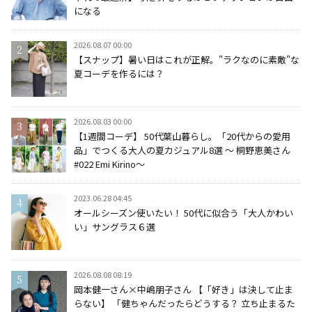
になる
2026.08.07 00:00
【スナップ】暑い日はこれが正解。"ラクなのに素敵"な
夏コーデを作るには？
2026.08.03 00:00
【1週間コーデ】 50代葉山暮らし。「20代からの愛用
品」でつくる大人の夏カジュアル8選 ～ 桐野恵美さん
#022 Emi Kirino～
2023.06.28 04:45
オールシーズン使いたい！ 50代に似合う「大人かわい
い」サングラス６選
2026.08.08 08:19
岡本健一さん×中嶋朋子さん 【「好き」は決して止ま
らない】 「健ちゃんだったらどうする？ 立ち止まるた