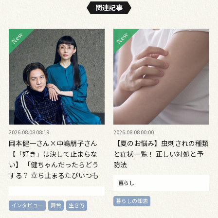
関連記事
2026.08.08 08:19
2026.08.08 00:00
岡本健一さん×中嶋朋子さん
【夏のお悩み】虫刺されの種類
【「好き」は決して止まらな
と症状一覧！ 正しい対処と予
い】 「健ちゃんだったらどう
防法
する？ 立ち止まるたびいつも
暮らし
思う」対談インタビュー
暮らしの知恵
インタビュー
舞台
生き方