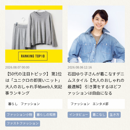
2026.08.07 00:00
2026.08.06 12:16
【50代の注目トピック】 第1位
石田ゆり子さんが着こなすデニ
は「ユニクロの即買いニット」
ムスタイル【大人のおしゃれの
大人のおしゃれ手帖web人気記
最適解】 引き算をするほどフ
事ランキング
ァッションは自由になる
暮らし
ファッション
ファッション
エンタメ部
ファッション小物
暮らしの知恵
インタビュー
着こなし
生き方
ファストファッション