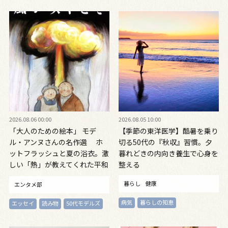
2026.08.06 00:00
2026.08.05 10:00
「大人のための絵本」 モデ
【季節の東洋医学】酷暑を乗り
ル・アンヌさんの名作選 ホ
切る50代の『秋収』習慣。夕
ットフラッシュと夏の浴衣。激
暮れどきの内向き養生で心身を
しい「熱」が教えてくれた平和
整える
の絵本 ～『風が吹くとき』
暮らし
健康
エンタメ部
『やばっ！』～vol.47
病気
暮らしの知恵
エッセイ
読み物
50代モデルズ