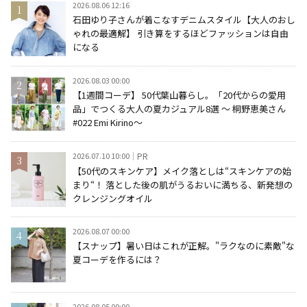
2026.08.06 12:16
石田ゆり子さんが着こなすデニムスタイル【大人のおし
ゃれの最適解】 引き算をするほどファッションは自由
になる
2026.08.03 00:00
【1週間コーデ】 50代葉山暮らし。「20代からの愛用
品」でつくる大人の夏カジュアル8選 ～ 桐野恵美さん
#022 Emi Kirino～
2026.07.10 10:00
PR
【50代のスキンケア】メイク落としは“スキンケアの始
まり“！ 落とした後の肌がうるおいに満ちる、新発想の
クレンジングオイル
2026.08.07 00:00
【スナップ】暑い日はこれが正解。"ラクなのに素敵"な
夏コーデを作るには？
2026.08.05 00:00