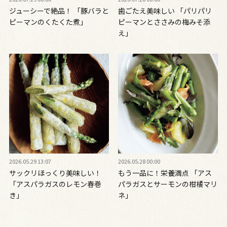
ジューシーで絶品！ 「豚バラと
歯ごたえ美味しい 「パリパリ
ピーマンのくたくた煮」
ピーマンとささみの梅みそ添
え」
2026.05.29 13:07
2026.05.28 00:00
サックリほっくり美味しい！
もう一品に！栄養満点 「アス
「アスパラガスのレモン春巻
パラガスとサーモンの柑橘マリ
き」
ネ」