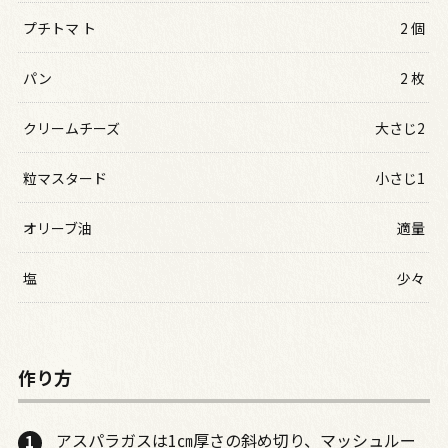
プチトマ ト
2 個
パン
2 枚
クリームチーズ
大さじ2
粒マスタード
小さじ1
オリーブ油
適量
塩
少々
作り方
アスパラガスは1㎝厚さの斜め切り、マッシュルー