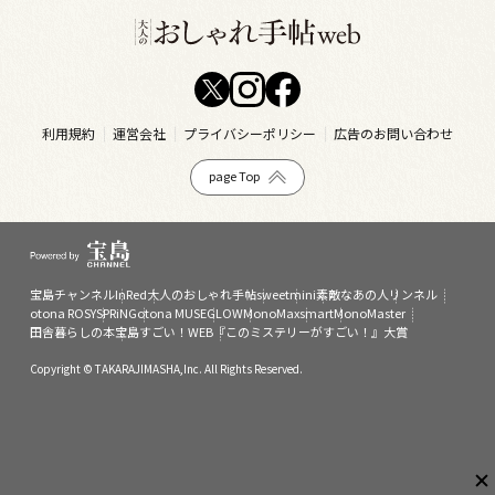
利用規約
運営会社
プライバシーポリシー
広告のお問い合わせ
page Top
宝島チャンネル
InRed
大人のおしゃれ手帖
sweet
mini
素敵なあの人
リンネル
otona ROSY
SPRiNG
otona MUSE
GLOW
MonoMax
smart
MonoMaster
田舎暮らしの本
宝島すごい！WEB
『このミステリーがすごい！』大賞
Copyright © TAKARAJIMASHA,Inc. All Rights Reserved.