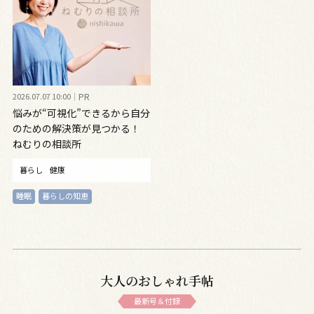
2026.07.07 10:00
PR
悩みが“可視化”できるから自分
のための解決策が見つかる！
ねむりの相談所
暮らし
健康
睡眠
暮らしの知恵
大人のおしゃれ手帖
最新号＆付録