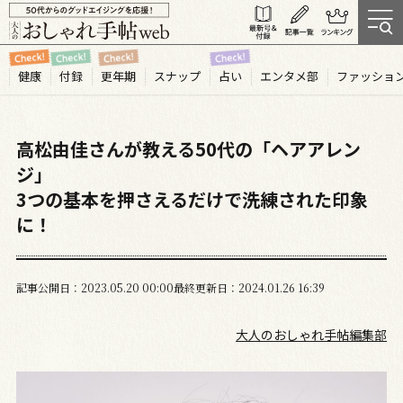
健康
付録
更年期
スナップ
占い
エンタメ部
ファッショ
高松由佳さんが教える50代の「ヘアアレン
ジ」
3つの基本を押さえるだけで洗練された印象
に！
記事公開日
2023.05
20
00:00
最終更新日
2024.01.26 16:39
大人のおしゃれ手帖編集部