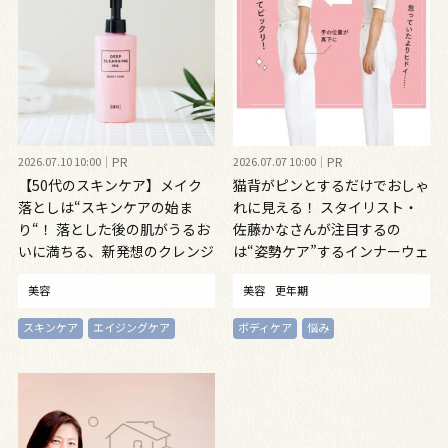
2026.07.10 10:00
PR
2026.07.07 10:00
PR
【50代のスキンケア】メイク
猫背がピンとするだけでおしゃ
落としは“スキンケアの始ま
れに見える！ スタイリスト・
り“！ 落とした後の肌がうるお
佐藤かなさんが注目するの
いに満ちる、新発想のクレンジ
は“姿勢ケア”するインナーウェ
ングオイル
ア
美容
美容
更年期
スキンケア
エイジングケア
ボディケア
悩み