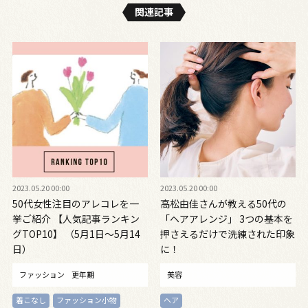
関連記事
2023.05.20 00:00
2023.05.20 00:00
50代女性注目のアレコレを一
高松由佳さんが教える50代の
挙ご紹介 【人気記事ランキン
「ヘアアレンジ」 3つの基本を
グTOP10】 （5月1日～5月14
押さえるだけで洗練された印象
日）
に！
ファッション
更年期
美容
着こなし
ファッション小物
ヘア