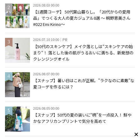
2026.08.03 00:00
【1週間コーデ】 50代葉山暮らし。「20代からの愛用
品」でつくる大人の夏カジュアル8選 ～ 桐野恵美さん
#022 Emi Kirino～
2026.07.10 10:00
PR
【50代のスキンケア】メイク落としは“スキンケアの始
まり“！ 落とした後の肌がうるおいに満ちる、新発想の
クレンジングオイル
2026.08.07 00:00
【スナップ】暑い日はこれが正解。"ラクなのに素敵"な
夏コーデを作るには？
2026.08.05 00:00
【スナップ】50代の夏の装いに“柄”を一点投入！ 鮮や
かなアフリカンプリントで気分を高めて