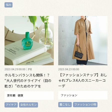
悩み
2023.04.29 00:00
PR
2023.04.23 00:00
【ファッションスナップ】おし
ホルモンバランスも関係！？
ゃれプレス4人のスニーカーコ
“大人世代のドライアイ（目の
ーデ
乾き）”のためのケアを
ファッション
更年期
健康
着こなし
ファッション小物
アイケア
女性ホルモン