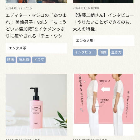
2024.01.27 12:16
2024.03.16 10:00
エディター・マシロの「あつま
【佐藤二朗さん】インタビュー
れ！ 美韓男子」vol.5 ”ちょう
「やりたいことができるのも、
どいい湯加減”なイケメンっぷ
大人の特権」
りに癒やされる「チェ・ウシ
エンタメ部
ク」
エンタメ部
インタビュー
映画
生き方
映画
読み物
ドラマ