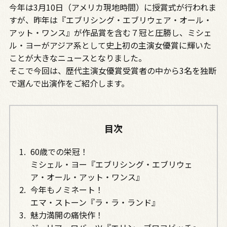
今年は3月10日（アメリカ現地時間）に授賞式が行われま
すが、昨年は『エブリシング・エブリウェア・オール・
アット・ワンス』が作品賞を含む７冠と圧勝し、ミシェ
ル・ヨーがアジア系として史上初の主演女優賞に輝いた
ことが大きなニュースとなりました。
そこで今回は、歴代主演女優賞受賞者の中から3名を独断
で選んで出演作をご紹介します。
目次
60歳での栄冠！
ミシェル・ヨー『エブリシング・エブリウェ
ア・オール・アット・ワンス』
今年もノミネート！
エマ・ストーン『ラ・ラ・ランド』
魅力満開の痛快作！