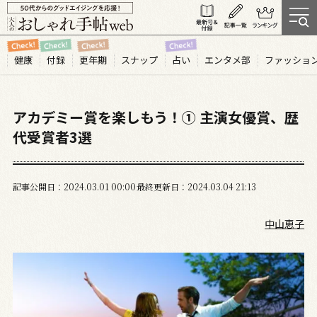
健康
付録
更年期
スナップ
占い
エンタメ部
ファッショ
アカデミー賞を楽しもう！① 主演女優賞、歴
代受賞者3選
記事公開日
2024.03
01
00:00
最終更新日
2024.03.04 21:13
中山恵子