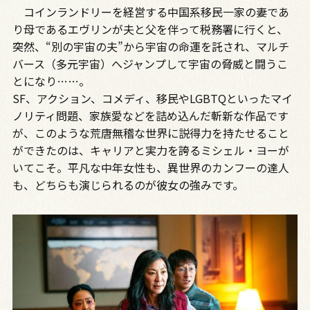
コインランドリーを経営する中国系移民一家の妻であ
り母であるエヴリンが夫と父を伴って税務署に行くと、
突然、“別の宇宙の夫”から宇宙の命運を託され、マルチ
バース（多元宇宙）へジャンプして宇宙の脅威と闘うこ
とになり……。
SF、アクション、コメディ、移民やLGBTQといったマイ
ノリティ問題、家族愛などを詰め込んだ斬新な作品です
が、このような荒唐無稽な世界に説得力を持たせること
ができたのは、キャリアと実力を誇るミシェル・ヨーが
いてこそ。平凡な中年女性も、異世界のカンフーの達人
も、どちらも演じられるのが彼女の強みです。