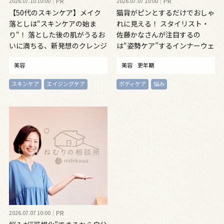
2026.07.10 10:00
PR
2026.07.07 10:00
PR
【50代のスキンケア】メイク
猫背がピンとするだけでおしゃ
落としは“スキンケアの始ま
れに見える！ スタイリスト・
り“！ 落とした後の肌がうるお
佐藤かなさんが注目するの
いに満ちる、新発想のクレンジ
は“姿勢ケア”するインナーウェ
ングオイル
ア
美容
美容
更年期
スキンケア
エイジングケア
ボディケア
悩み
2026.07.07 10:00
PR