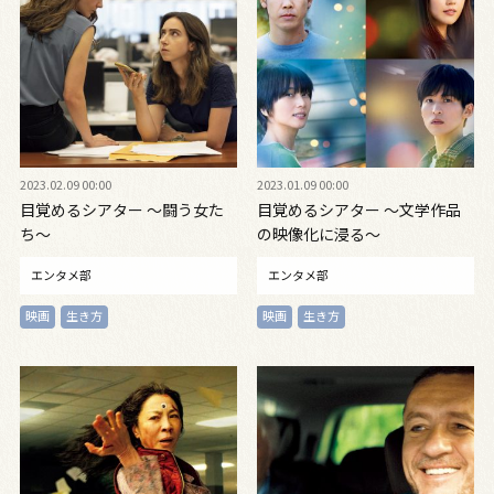
2023.02.09 00:00
2023.01.09 00:00
目覚めるシアター 〜闘う女た
目覚めるシアター 〜文学作品
ち〜
の映像化に浸る〜
エンタメ部
エンタメ部
映画
生き方
映画
生き方