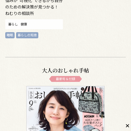
悩みが“可視化”できるから自分
のための解決策が見つかる！
ねむりの相談所
暮らし
健康
睡眠
暮らしの知恵
大人のおしゃれ手帖
最新号＆付録