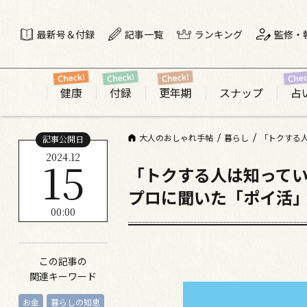
最新号＆付録
記事一覧
ランキング
監修・
健康
付録
更年期
スナップ
占
大人のおしゃれ手帖
暮らし
「トクする人
記事公開日
2024.12
15
「トクする人は知って
プロに聞いた「ポイ活」
00:00
この記事の
関連キーワード
お金
暮らしの知恵