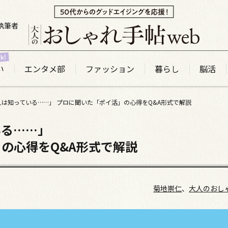
執筆者
い
エンタメ部
ファッション
暮らし
脳活
は知っている……」 プロに聞いた「ポイ活」の心得をQ&A形式で解説
いる……」
の心得をQ&A形式で解説
菊地崇仁
、
大人のおし