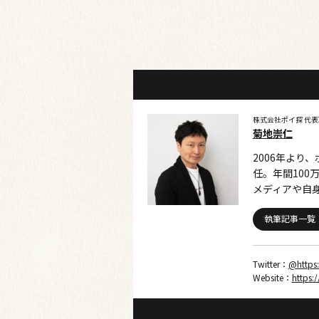
株式会社ポイ探 代
菊地崇仁
2006年より
任。年間10
メディアや自身
執筆記事一覧
Twitter：
@https:
Website：
https: