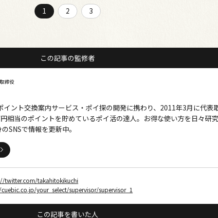
1
2
3
この記事の監修者
表取締役
、ポイント交換案内サービス・ポイ探の開発に携わり、2011年3月に代表
0万円相当のポイントを貯めているポイ活の達人。お得な使い方を日々研
のSNSで情報を更新中。
//twitter.com/takahitokikuchi
//cuebic.co.jp/your_select/supervisor/supervisor_1
この記事を書いた人