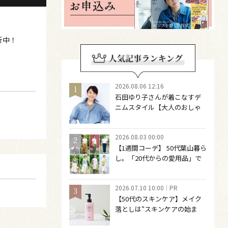
新中！
2026.08.06 12:16
石田ゆり子さんが着こなすデ
ニムスタイル【大人のおしゃ
れの最適解】 引き算をするほ
どファッションは自由になる
2026.08.03 00:00
【1週間コーデ】 50代葉山暮ら
し。「20代からの愛用品」で
つくる大人の夏カジュアル8選
～ 桐野恵美さん #022 Emi
2026.07.10 10:00
PR
Kirino～
【50代のスキンケア】メイク
落としは“スキンケアの始ま
り“！ 落とした後の肌がうるお