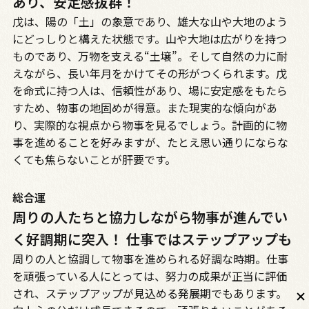
あり、安定感抜群！
戊は、陽の「土」の象意であり、雄大な山や大地のよう
にどっしりと構えた状態です。山や大地は広がりを持つ
ものであり、万物を支える“土壌”。そして自然の力に耐
えながら、長い年月をかけてその形がつくられます。戊
を命式に持つ人は、信頼性があり、場に安定感をもたら
すため、物事の地固めが得意。また現実的な傾向があ
り、実際的な視点から物事を見るでしょう。計画的に物
事を進めることを好みますが、たとえ思い通りにならな
くても焦らないことが肝要です。
総合運
周りの人たちと協力しながら物事が進んでい
く好調期に突入！ 仕事ではステップアップも
周りの人と協調して物事を進められる好調な時期。仕事
を頑張っている人にとっては、努力の成果が正当に評価
され、ステップアップが見込める発展期でもあります。