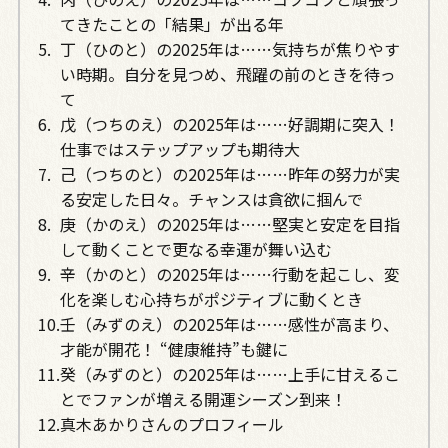
てきたことの「結果」が出る年
丁（ひのと）の2025年は……気持ちが焦りやす
い時期。自分を見つめ、飛躍の前のときを待っ
て
戊（つちのえ）の2025年は……好調期に突入！
仕事ではステップアップも期待大
己（つちのと）の2025年は……昨年の努力が実
る安定した日々。チャンスは貪欲に掴んで
庚（かのえ）の2025年は……堅実と安定を目指
して動くことで更なる幸運が舞い込む
辛（かのと）の2025年は……行動を起こし、変
化を楽しむ心持ちがポジティブに動くとき
壬（みずのえ）の2025年は……感性が高まり、
才能が開花！ “健康維持”も鍵に
癸（みずのと）の2025年は……上手に甘えるこ
とでファンが増える開運シーズン到来！
真木あかりさんのプロフィール