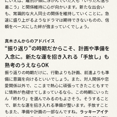
にいえば、離別が頭に浮かんでいた人も「いったん落ち
着こう」と関係維持に心が向かいます。新たな出会い
も、常識的な大人同士の関係を維持していくことに。急
速に盛り上がるようなドラマは期待できないものの、信
頼をベースにした絆が強まっていくでしょう。
真木さんからのアドバイス
“振り返り”の時期だからこそ、計画や準備を
入念に。新たな運を招き入れる「手放し」も
熟考のうえならOK
振り返りの時期だけに、行動よりも計画、前進よりも準
備に意識を向けるといいでしょう。また、対人関係や恋
愛関係以外で、ここまで熱心に頑張ってきたこともすで
に情熱が色褪せてしまっているなら、この時期にいった
ん「終わり」を選んでみるのもよさそう。そうすること
で、新たな運を招き入れる準備が整います。手放すこと
もまた、準備や計画の一部なんですね。
ラッキーアイテ