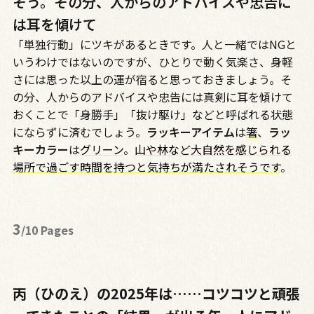
そう。その分、人からのアドバイスや忠告に
は耳を傾けて
「単独行動」にツキがあるときです。人と一緒では
NG
と
いうわけではないのですが、ひとりで動く気楽さ、身軽
さには思った以上の運が宿ると思っておきましょう。そ
の分、人からのアドバイスや忠告には真剣に耳を傾けて
おくことで「身勝手」「抜け駆け」などと呼ばれる状態
にならずに済むでしょう。
ラッキーアイテム
は
箸
、
ラッ
キーカラー
は
グリーン
。
山や林など大自然を感じられる
場所で過ごす時間を持つと気持ちが満たされそうです
。
3
/10 Pages
丙（ひのえ）の2025年は……コツコツと頑張