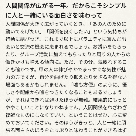
人間関係が広がる一年。だからこそシンプル
に人と一緒にいる面白さを味わって
人間関係が大きく広がっていくとき。「あの人のために
動いてあげたい」「関係を良くしたい」という気持ちが
行動に結びつき、これまで以上にバラエティに富んだ出
会いと交流の機会に恵まれるでしょう。お誘いをもらっ
たり、グループ活動に加えてもらったりと周りの人からの
働きかけも増える傾向に。ただ、その分、気疲れするこ
とも確かです。甲の人は伸びやかでまっすぐな気性が魅
力の方ですが、自分を曲げたり抑えたりせざるを得ない
場面もあるかもしれません。「嘘も方便」のように、優
しさや配慮から嘘をつきたくなることもあるでしょう
が、それはできれば避けたほうが無難。結果的にもっと
ややこしいことになりかねません。人間関係をわざわざ
複雑なものにしなくていい、ということはぜひ、心に留
めておいてください。そのほうがきっと、人と一緒に頑
張る面白さのほうをたっぷりと味わうことができるはず