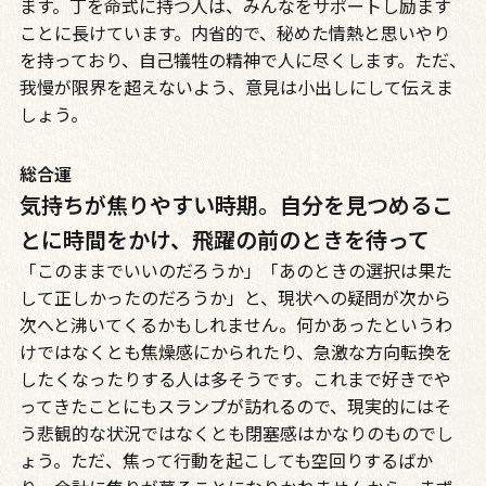
ます。丁を命式に持つ人は、みんなをサポートし励ます
ことに長けています。内省的で、秘めた情熱と思いやり
を持っており、自己犠牲の精神で人に尽くします。ただ、
我慢が限界を超えないよう、意見は小出しにして伝えま
しょう。
総合運
気持ちが焦りやすい時期。自分を見つめるこ
とに時間をかけ、飛躍の前のときを待って
「このままでいいのだろうか」「あのときの選択は果た
して正しかったのだろうか」と、現状への疑問が次から
次へと沸いてくるかもしれません。何かあったというわ
けではなくとも焦燥感にかられたり、急激な方向転換を
したくなったりする人は多そうです。これまで好きでや
ってきたことにもスランプが訪れるので、現実的にはそ
う悲観的な状況ではなくとも閉塞感はかなりのものでし
ょう。ただ、焦って行動を起こしても空回りするばか