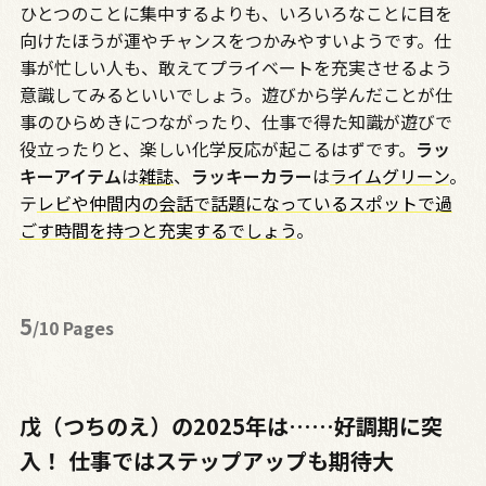
ひとつのことに集中するよりも、いろいろなことに目を
向けたほうが運やチャンスをつかみやすいようです。仕
事が忙しい人も、敢えてプライベートを充実させるよう
意識してみるといいでしょう。遊びから学んだことが仕
事のひらめきにつながったり、仕事で得た知識が遊びで
役立ったりと、楽しい化学反応が起こるはずです。
ラッ
キーアイテム
は
雑誌
、
ラッキーカラー
は
ライムグリーン
。
テ
レビや仲間内の会話で話題になっているスポットで過
ごす時間を持つと充実するでしょう
。
5
/10 Pages
戊（つちのえ）の2025年は……好調期に突
入！ 仕事ではステップアップも期待大