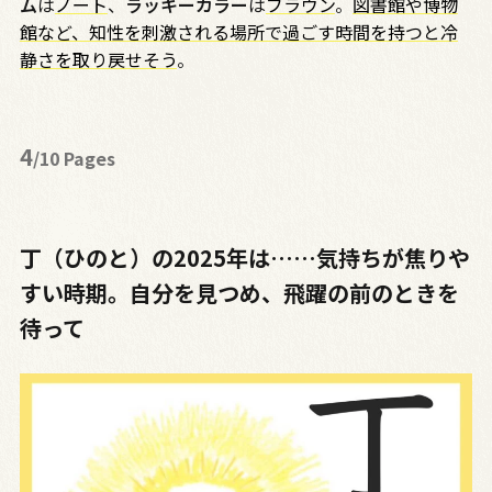
ム
は
ノート
、
ラッキーカラー
は
ブラウン
。
図書館や博物
館など、知性を刺激される場所で過ごす時間を持つと冷
静さを取り戻せそう
。
4
/10 Pages
丁（ひのと）の2025年は……気持ちが焦りや
すい時期。自分を見つめ、飛躍の前のときを
待って