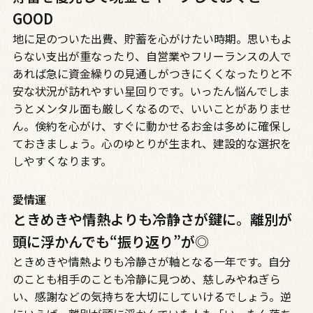
GOOD
地に足のついた出費、貯蓄を心がけたい時期。思いもよ
らない支出が重なったり、自営業やフリーランスの人で
あれば急に資金繰りの見通しがつきにくくなったりと不
安な状況が訪れやすい星回りです。いったん悩んでしま
うとメンタル面も厳しくなるので、いいことがありませ
ん。倹約を心がけ、すぐに動かせるお金は多めに確保し
ておきましょう。心のゆとりが生まれ、建設的な選択を
しやすくなります。
愛情運
ときめきや情熱よりも冷静さが鍵に。離別が
頭に浮かんでも“振り返り”が◎
ときめきや情熱よりも冷静さが軸となる一年です。自分
のことも相手のことも冷静に見つめ、慈しみやねぎら
い、感謝などの気持ちを大切にしていけるでしょう。逆