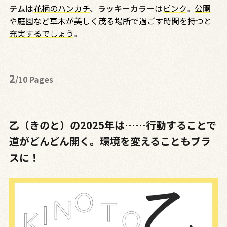
テムは
花柄のハンカチ
、
ラッキーカラー
は
ピンク
。
公園
や庭園など草木が美しく茂る場所で過ごす時間を持つと
充実するでしょう
。
2
/10 Pages
乙（きのと）の2025年は……行動することで
道がどんどん開く。環境を変えることもプラ
スに！