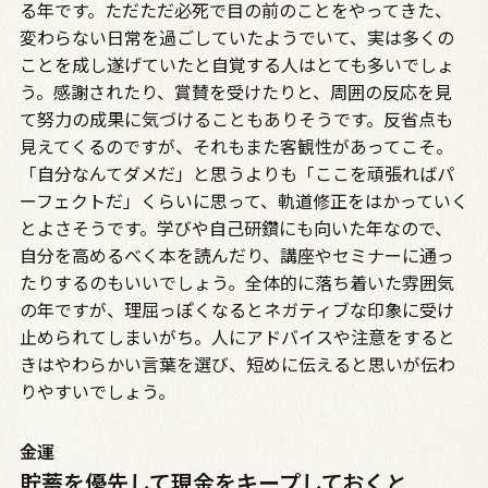
る年です。ただただ必死で目の前のことをやってきた、
変わらない日常を過ごしていたようでいて、実は多くの
ことを成し遂げていたと自覚する人はとても多いでしょ
う。感謝されたり、賞賛を受けたりと、周囲の反応を見
て努力の成果に気づけることもありそうです。反省点も
見えてくるのですが、それもまた客観性があってこそ。
「自分なんてダメだ」と思うよりも「ここを頑張ればパ
ーフェクトだ」くらいに思って、軌道修正をはかっていく
とよさそうです。学びや自己研鑽にも向いた年なので、
自分を高めるべく本を読んだり、講座やセミナーに通っ
たりするのもいいでしょう。全体的に落ち着いた雰囲気
の年ですが、理屈っぽくなるとネガティブな印象に受け
止められてしまいがち。人にアドバイスや注意をすると
きはやわらかい言葉を選び、短めに伝えると思いが伝わ
りやすいでしょう。
金運
貯蓄を優先して現金をキープしておくと