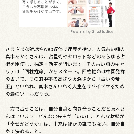
Powered by 
GliaStudios
M
さまざまな雑誌やweb媒体で連載を持つ、人気占い師の
u
t
真木あかりさんは、占星術やタロットなどのあらゆる占
e
術を駆使し、鑑定・執筆を行います。その占い師のキャ
リアは「四柱推命」からスタート。四柱推命は中国発祥
の占いで、その的中率の高さや奥深さから「占いの帝
王」といわれ、真木さんいわく人生をサバイブするため
の最強ツールだそう。
一方で占うことは、自分自身と向き合うことだと真木さ
んはいいます。どんな出来事が「いい」、どんな状態が
「幸せかどうか」は、本来はほかの誰でもない、自分自
身で決めること。