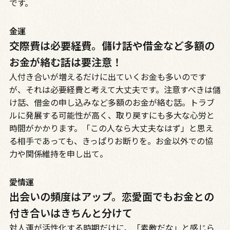
です。
金運
交際費は必要経費。儲け話や借金など多額の
お金が絡む話は要注意！
人付き合いが増えるだけに出ていくお金も多いのです
が、それは必要経費と考えて大丈夫です。注意すべきは儲
け話、借金の申し込みなど多額のお金が絡む話。トラブ
ルに発展する可能性が高く、取り戻すにも多大な心労と
時間がかかります。「この人なら大丈夫なはず」と思え
る相手であっても、きっぱりお断りを。お金以外での協
力や関係維持を申し出て。
愛情運
出会いの頻度はアップ。恋愛面でもお金との
付き合いはきちんと分けて
対人運が活性化する時期だけに、「素敵だな」と感じら