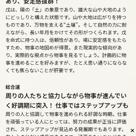
あり、安定感抜群！
戊は、陽の「土」の象意であり、雄大な山や大地のよう
にどっしりと構えた状態です。山や大地は広がりを持つ
ものであり、万物を支える“土壌”。そして自然の力に耐
えながら、長い年月をかけてその形がつくられます。戊
を命式に持つ人は、信頼性があり、場に安定感をもたら
すため、物事の地固めが得意。また現実的な傾向があ
り、実際的な視点から物事を見るでしょう。計画的に物
事を進めることを好みますが、たとえ思い通りにならな
くても焦らないことが肝要です。
総合運
周りの人たちと協力しながら物事が進んでい
く好調期に突入！ 仕事ではステップアップも
周りの人と協調して物事を進められる好調な時期。仕事
を頑張っている人にとっては、努力の成果が正当に評価
され、ステップアップが見込める発展期でもあります。