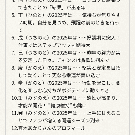
てきたことの「結果」が出る年
丁（ひのと）の2025年は……気持ちが焦りやす
い時期。自分を見つめ、飛躍の前のときを待っ
て
戊（つちのえ）の2025年は……好調期に突入！
仕事ではステップアップも期待大
己（つちのと）の2025年は……昨年の努力が実
る安定した日々。チャンスは貪欲に掴んで
庚（かのえ）の2025年は……堅実と安定を目指
して動くことで更なる幸運が舞い込む
辛（かのと）の2025年は……行動を起こし、変
化を楽しむ心持ちがポジティブに動くとき
壬（みずのえ）の2025年は……感性が高まり、
才能が開花！ “健康維持”も鍵に
癸（みずのと）の2025年は……上手に甘えるこ
とでファンが増える開運シーズン到来！
真木あかりさんのプロフィール