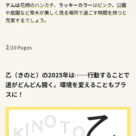
テムは
花柄のハンカチ
、
ラッキーカラー
は
ピンク
。
公園
や庭園など草木が美しく茂る場所で過ごす時間を持つと
充実するでしょう
。
2
/10 Pages
乙（きのと）の2025年は……行動することで
道がどんどん開く。環境を変えることもプラ
スに！