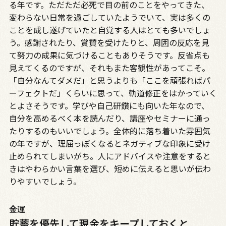
る年です。ただただ必死で目の前のことをやってきた、
変わらない日常を過ごしていたようでいて、実は多くの
ことを成し遂げていたと自覚する人はとても多いでしょ
う。感謝されたり、賞賛を受けたりと、周囲の反応を見
て努力の成果に気づけることもありそうです。反省点も
見えてくるのですが、それもまた客観性があってこそ。
「自分なんてダメだ」と思うよりも「ここを頑張ればパ
ーフェクトだ」くらいに思って、軌道修正をはかっていく
とよさそうです。学びや自己研鑽にも向いた年なので、
自分を高めるべく本を読んだり、講座やセミナーに通っ
たりするのもいいでしょう。全体的に落ち着いた雰囲気
の年ですが、理屈っぽくなるとネガティブな印象に受け
止められてしまいがち。人にアドバイスや注意をすると
きはやわらかい言葉を選び、短めに伝えると思いが伝わ
りやすいでしょう。
金運
貯蓄を優先して現金をキープしておくと