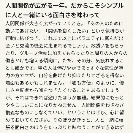
人間関係が広がる一年。だからこそシンプル
に人と一緒にいる面白さを味わって
人間関係が大きく広がっていくとき。「あの人のために
動いてあげたい」「関係を良くしたい」という気持ちが
行動に結びつき、これまで以上にバラエティに富んだ出
会いと交流の機会に恵まれるでしょう。お誘いをもらっ
たり、グループ活動に加えてもらったりと周りの人からの
働きかけも増える傾向に。ただ、その分、気疲れするこ
とも確かです。甲の人は伸びやかでまっすぐな気性が魅
力の方ですが、自分を曲げたり抑えたりせざるを得ない
場面もあるかもしれません。「嘘も方便」のように、優
しさや配慮から嘘をつきたくなることもあるでしょう
が、それはできれば避けたほうが無難。結果的にもっと
ややこしいことになりかねません。人間関係をわざわざ
複雑なものにしなくていい、ということはぜひ、心に留
めておいてください。そのほうがきっと、人と一緒に頑
張る面白さのほうをたっぷりと味わうことができるはず