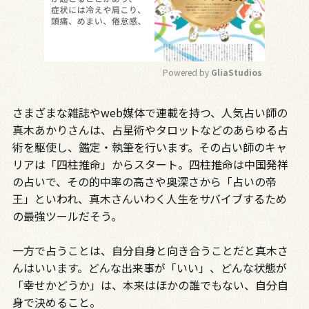
Powered by 
GliaStudios
M
さまざまな雑誌やweb媒体で連載を持つ、人気占い師の
u
t
真木あかりさんは、占星術やタロットなどのあらゆる占
e
術を駆使し、鑑定・執筆を行います。その占い師のキャ
リアは「四柱推命」からスタート。四柱推命は中国発祥
の占いで、その的中率の高さや奥深さから「占いの帝
王」といわれ、真木さんいわく人生をサバイブするため
の最強ツールだそう。
一方で占うことは、自分自身と向き合うことだと真木さ
んはいいます。どんな出来事が「いい」、どんな状態が
「幸せかどうか」は、本来はほかの誰でもない、自分自
身で決めること。