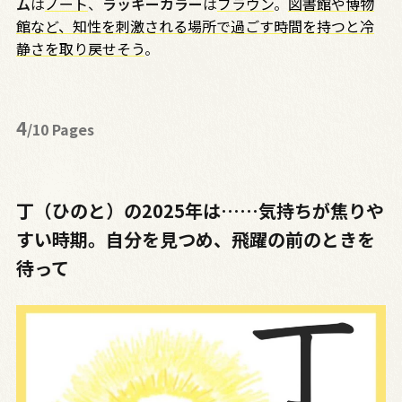
ム
は
ノート
、
ラッキーカラー
は
ブラウン
。
図書館や博物
館など、知性を刺激される場所で過ごす時間を持つと冷
静さを取り戻せそう
。
4
/10 Pages
丁（ひのと）の2025年は……気持ちが焦りや
すい時期。自分を見つめ、飛躍の前のときを
待って