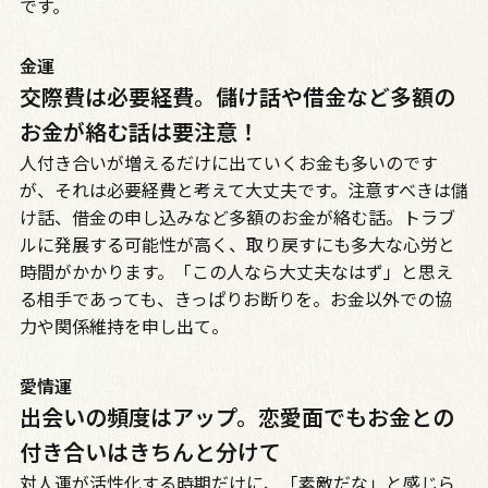
です。
金運
交際費は必要経費。儲け話や借金など多額の
お金が絡む話は要注意！
人付き合いが増えるだけに出ていくお金も多いのです
が、それは必要経費と考えて大丈夫です。注意すべきは儲
け話、借金の申し込みなど多額のお金が絡む話。トラブ
ルに発展する可能性が高く、取り戻すにも多大な心労と
時間がかかります。「この人なら大丈夫なはず」と思え
る相手であっても、きっぱりお断りを。お金以外での協
力や関係維持を申し出て。
愛情運
出会いの頻度はアップ。恋愛面でもお金との
付き合いはきちんと分けて
対人運が活性化する時期だけに、「素敵だな」と感じら