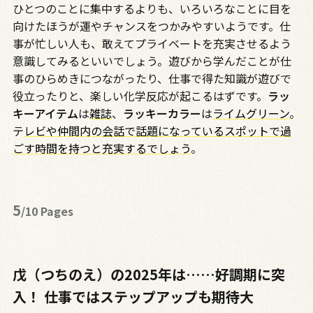
ひとつのことに集中するよりも、いろいろなことに目を
向けたほうが運やチャンスをつかみやすいようです。仕
事が忙しい人も、敢えてプライベートを充実させるよう
意識してみるといいでしょう。遊びから学んだことが仕
事のひらめきにつながったり、仕事で得た知識が遊びで
役立ったりと、楽しい化学反応が起こるはずです。
ラッ
キーアイテム
は
雑誌
、
ラッキーカラー
は
ライムグリーン
。
テ
レビや仲間内の会話で話題になっているスポットで過
ごす時間を持つと充実するでしょう
。
5
/10 Pages
戊（つちのえ）の2025年は……好調期に突
入！ 仕事ではステップアップも期待大