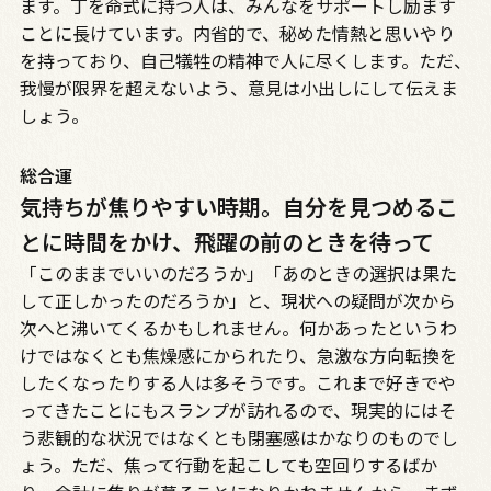
ます。丁を命式に持つ人は、みんなをサポートし励ます
ことに長けています。内省的で、秘めた情熱と思いやり
を持っており、自己犠牲の精神で人に尽くします。ただ、
我慢が限界を超えないよう、意見は小出しにして伝えま
しょう。
総合運
気持ちが焦りやすい時期。自分を見つめるこ
とに時間をかけ、飛躍の前のときを待って
「このままでいいのだろうか」「あのときの選択は果た
して正しかったのだろうか」と、現状への疑問が次から
次へと沸いてくるかもしれません。何かあったというわ
けではなくとも焦燥感にかられたり、急激な方向転換を
したくなったりする人は多そうです。これまで好きでや
ってきたことにもスランプが訪れるので、現実的にはそ
う悲観的な状況ではなくとも閉塞感はかなりのものでし
ょう。ただ、焦って行動を起こしても空回りするばか