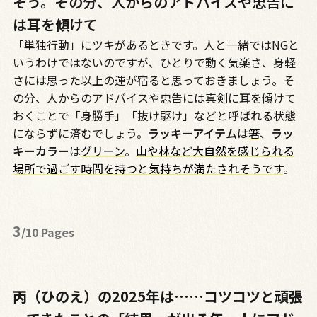
そう。その分、人からのアドバイスや忠告に
は耳を傾けて
「単独行動」にツキがあるときです。人と一緒では
NG
と
いうわけではないのですが、ひとりで動く気楽さ、身軽
さには思った以上の運が宿ると思っておきましょう。そ
の分、人からのアドバイスや忠告には真剣に耳を傾けて
おくことで「身勝手」「抜け駆け」などと呼ばれる状態
にならずに済むでしょう。
ラッキーアイテム
は
箸
、
ラッ
キーカラー
は
グリーン
。
山や林など大自然を感じられる
場所で過ごす時間を持つと気持ちが満たされそうです
。
3
/10 Pages
丙（ひのえ）の2025年は……コツコツと頑張