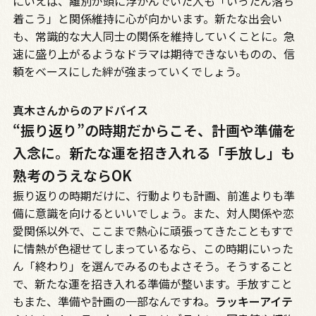
にいえば、離別が頭に浮かんでいた人も「いったん落ち
着こう」と関係維持に心が向かいます。新たな出会い
も、常識的な大人同士の関係を維持していくことに。急
速に盛り上がるようなドラマは期待できないものの、信
頼をベースにした絆が強まっていくでしょう。
真木さんからのアドバイス
“振り返り”の時期だからこそ、計画や準備を
入念に。新たな運を招き入れる「手放し」も
熟考のうえならOK
振り返りの時期だけに、行動よりも計画、前進よりも準
備に意識を向けるといいでしょう。また、対人関係や恋
愛関係以外で、ここまで熱心に頑張ってきたこともすで
に情熱が色褪せてしまっているなら、この時期にいった
ん「終わり」を選んでみるのもよさそう。そうすること
で、新たな運を招き入れる準備が整います。手放すこと
もまた、準備や計画の一部なんですね。
ラッキーアイテ