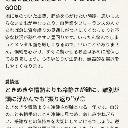
GOOD
地に足のついた出費、貯蓄を心がけたい時期。思いもよ
らない支出が重なったり、自営業やフリーランスの人で
あれば急に資金繰りの見通しがつきにくくなったりと不
安な状況が訪れやすい星回りです。いったん悩んでしま
うとメンタル面も厳しくなるので、いいことがありませ
ん。倹約を心がけ、すぐに動かせるお金は多めに確保し
ておきましょう。心のゆとりが生まれ、建設的な選択を
しやすくなります。
愛情運
ときめきや情熱よりも冷静さが鍵に。離別が
頭に浮かんでも“振り返り”が◎
ときめきや情熱よりも冷静さが軸となる一年です。自分
のことも相手のことも冷静に見つめ、慈しみやねぎら
い、感謝などの気持ちを大切にしていけるでしょう。逆