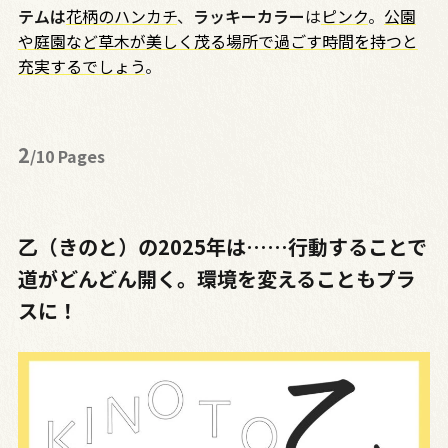
テムは
花柄のハンカチ
、
ラッキーカラー
は
ピンク
。
公園
や庭園など草木が美しく茂る場所で過ごす時間を持つと
充実するでしょう
。
2
/10 Pages
乙（きのと）の2025年は……行動することで
道がどんどん開く。環境を変えることもプラ
スに！