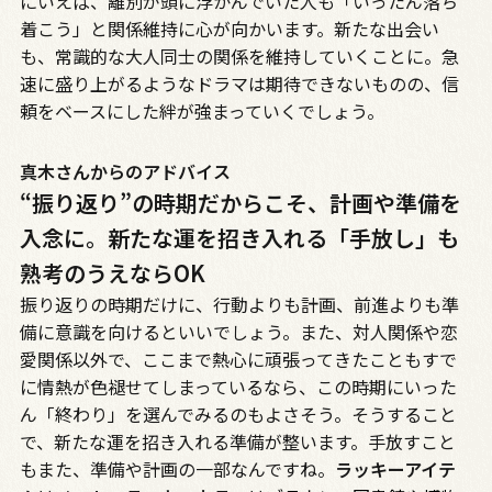
にいえば、離別が頭に浮かんでいた人も「いったん落ち
着こう」と関係維持に心が向かいます。新たな出会い
も、常識的な大人同士の関係を維持していくことに。急
速に盛り上がるようなドラマは期待できないものの、信
頼をベースにした絆が強まっていくでしょう。
真木さんからのアドバイス
“振り返り”の時期だからこそ、計画や準備を
入念に。新たな運を招き入れる「手放し」も
熟考のうえならOK
振り返りの時期だけに、行動よりも計画、前進よりも準
備に意識を向けるといいでしょう。また、対人関係や恋
愛関係以外で、ここまで熱心に頑張ってきたこともすで
に情熱が色褪せてしまっているなら、この時期にいった
ん「終わり」を選んでみるのもよさそう。そうすること
で、新たな運を招き入れる準備が整います。手放すこと
もまた、準備や計画の一部なんですね。
ラッキーアイテ