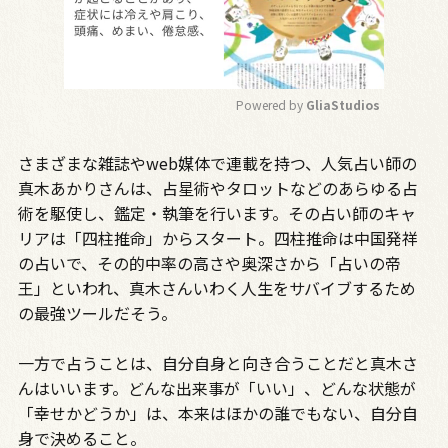
Powered by 
GliaStudios
M
さまざまな雑誌やweb媒体で連載を持つ、人気占い師の
u
t
真木あかりさんは、占星術やタロットなどのあらゆる占
e
術を駆使し、鑑定・執筆を行います。その占い師のキャ
リアは「四柱推命」からスタート。四柱推命は中国発祥
の占いで、その的中率の高さや奥深さから「占いの帝
王」といわれ、真木さんいわく人生をサバイブするため
の最強ツールだそう。
一方で占うことは、自分自身と向き合うことだと真木さ
んはいいます。どんな出来事が「いい」、どんな状態が
「幸せかどうか」は、本来はほかの誰でもない、自分自
身で決めること。