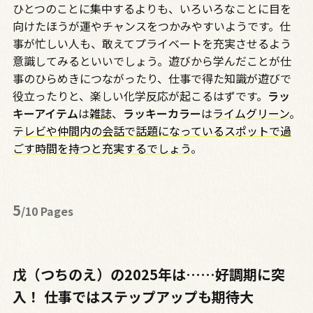
ひとつのことに集中するよりも、いろいろなことに目を
向けたほうが運やチャンスをつかみやすいようです。仕
事が忙しい人も、敢えてプライベートを充実させるよう
意識してみるといいでしょう。遊びから学んだことが仕
事のひらめきにつながったり、仕事で得た知識が遊びで
役立ったりと、楽しい化学反応が起こるはずです。
ラッ
キーアイテム
は
雑誌
、
ラッキーカラー
は
ライムグリーン
。
テ
レビや仲間内の会話で話題になっているスポットで過
ごす時間を持つと充実するでしょう
。
5
/10 Pages
戊（つちのえ）の2025年は……好調期に突
入！ 仕事ではステップアップも期待大