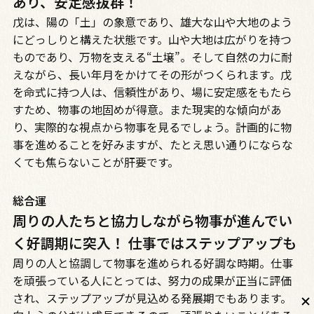
あり、安定感抜群！
戊は、陽の「土」の象意であり、雄大な山や大地のよう
にどっしりと構えた状態です。山や大地は広がりを持つ
ものであり、万物を支える“土壌”。そして自然の力に耐
えながら、長い年月をかけてその形がつくられます。戊
を命式に持つ人は、信頼性があり、場に安定感をもたら
すため、物事の地固めが得意。また現実的な傾向があ
り、実際的な視点から物事を見るでしょう。計画的に物
事を進めることを好みますが、たとえ思い通りにならな
くても焦らないことが肝要です。
総合運
周りの人たちと協力しながら物事が進んでい
く好調期に突入！ 仕事ではステップアップも
周りの人と協調して物事を進められる好調な時期。仕事
を頑張っている人にとっては、努力の成果が正当に評価
され、ステップアップが見込める発展期でもあります。