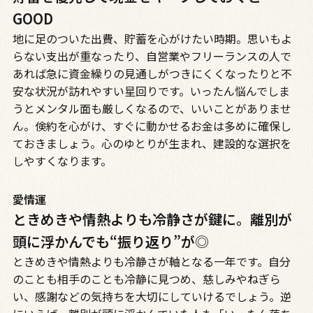
GOOD
地に足のついた出費、貯蓄を心がけたい時期。思いもよ
らない支出が重なったり、自営業やフリーランスの人で
あれば急に資金繰りの見通しがつきにくくなったりと不
安な状況が訪れやすい星回りです。いったん悩んでしま
うとメンタル面も厳しくなるので、いいことがありませ
ん。倹約を心がけ、すぐに動かせるお金は多めに確保し
ておきましょう。心のゆとりが生まれ、建設的な選択を
しやすくなります。
愛情運
ときめきや情熱よりも冷静さが鍵に。離別が
頭に浮かんでも“振り返り”が◎
ときめきや情熱よりも冷静さが軸となる一年です。自分
のことも相手のことも冷静に見つめ、慈しみやねぎら
い、感謝などの気持ちを大切にしていけるでしょう。逆