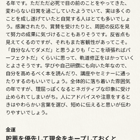
る年です。ただただ必死で目の前のことをやってきた、
変わらない日常を過ごしていたようでいて、実は多くの
ことを成し遂げていたと自覚する人はとても多いでしょ
う。感謝されたり、賞賛を受けたりと、周囲の反応を見
て努力の成果に気づけることもありそうです。反省点も
見えてくるのですが、それもまた客観性があってこそ。
「自分なんてダメだ」と思うよりも「ここを頑張ればパ
ーフェクトだ」くらいに思って、軌道修正をはかっていく
とよさそうです。学びや自己研鑽にも向いた年なので、
自分を高めるべく本を読んだり、講座やセミナーに通っ
たりするのもいいでしょう。全体的に落ち着いた雰囲気
の年ですが、理屈っぽくなるとネガティブな印象に受け
止められてしまいがち。人にアドバイスや注意をすると
きはやわらかい言葉を選び、短めに伝えると思いが伝わ
りやすいでしょう。
金運
貯蓄を優先して現金をキープしておくと