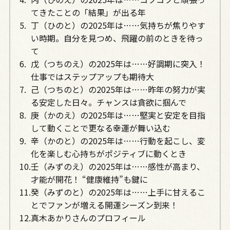
てきたことの「結果」が出る年
丁（ひのと）の2025年は……気持ちが焦りやす
い時期。自分を見つめ、飛躍の前のときを待っ
て
戊（つちのえ）の2025年は……好調期に突入！
仕事ではステップアップも期待大
己（つちのと）の2025年は……昨年の努力が実
る安定した日々。チャンスは貪欲に掴んで
庚（かのえ）の2025年は……堅実と安定を目指
して動くことで更なる幸運が舞い込む
辛（かのと）の2025年は……行動を起こし、変
化を楽しむ心持ちがポジティブに動くとき
壬（みずのえ）の2025年は……感性が高まり、
才能が開花！ “健康維持”も鍵に
癸（みずのと）の2025年は……上手に甘えるこ
とでファンが増える開運シーズン到来！
真木あかりさんのプロフィール