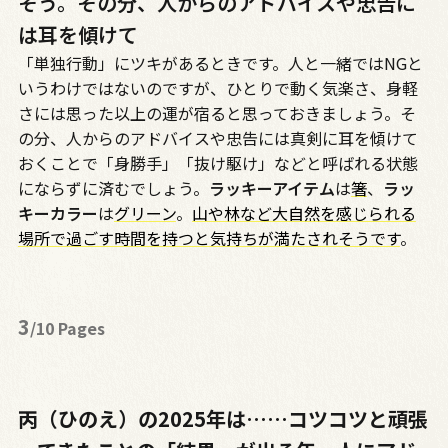
そう。その分、人からのアドバイスや忠告に
は耳を傾けて
「単独行動」にツキがあるときです。人と一緒では
NG
と
いうわけではないのですが、ひとりで動く気楽さ、身軽
さには思った以上の運が宿ると思っておきましょう。そ
の分、人からのアドバイスや忠告には真剣に耳を傾けて
おくことで「身勝手」「抜け駆け」などと呼ばれる状態
にならずに済むでしょう。
ラッキーアイテム
は
箸
、
ラッ
キーカラー
は
グリーン
。
山や林など大自然を感じられる
場所で過ごす時間を持つと気持ちが満たされそうです
。
3
/10 Pages
丙（ひのえ）の2025年は……コツコツと頑張