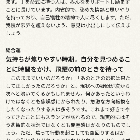
ます。丁を命式に持つ人は、みんなをサポートし励ます
ことに長けています。内省的で、秘めた情熱と思いやり
を持っており、自己犠牲の精神で人に尽くします。ただ、
我慢が限界を超えないよう、意見は小出しにして伝えま
しょう。
総合運
気持ちが焦りやすい時期。自分を見つめるこ
とに時間をかけ、飛躍の前のときを待って
「このままでいいのだろうか」「あのときの選択は果た
して正しかったのだろうか」と、現状への疑問が次から
次へと沸いてくるかもしれません。何かあったというわ
けではなくとも焦燥感にかられたり、急激な方向転換を
したくなったりする人は多そうです。これまで好きでや
ってきたことにもスランプが訪れるので、現実的にはそ
う悲観的な状況ではなくとも閉塞感はかなりのものでし
ょう。ただ、焦って行動を起こしても空回りするばか