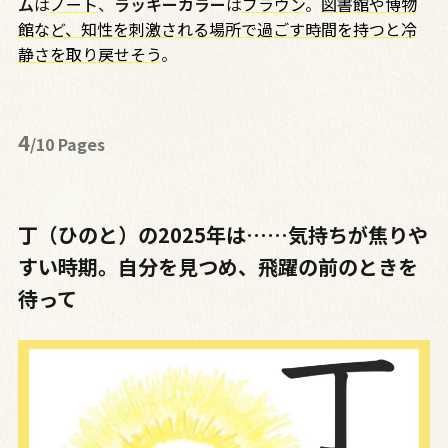
ム
は
ノート
、
ラッキーカラー
は
ブラウン
。
図書館や博物
館など、知性を刺激される場所で過ごす時間を持つと冷
静さを取り戻せそう
。
4
/10 Pages
丁（ひのと）の2025年は……気持ちが焦りや
すい時期。自分を見つめ、飛躍の前のときを
待って