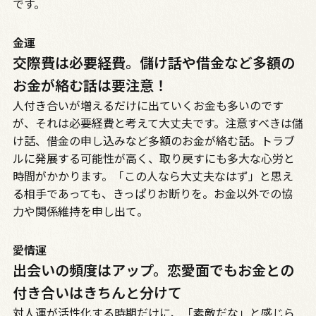
です。
金運
交際費は必要経費。儲け話や借金など多額の
お金が絡む話は要注意！
人付き合いが増えるだけに出ていくお金も多いのです
が、それは必要経費と考えて大丈夫です。注意すべきは儲
け話、借金の申し込みなど多額のお金が絡む話。トラブ
ルに発展する可能性が高く、取り戻すにも多大な心労と
時間がかかります。「この人なら大丈夫なはず」と思え
る相手であっても、きっぱりお断りを。お金以外での協
力や関係維持を申し出て。
愛情運
出会いの頻度はアップ。恋愛面でもお金との
付き合いはきちんと分けて
対人運が活性化する時期だけに、「素敵だな」と感じら