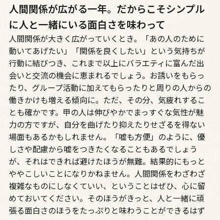
人間関係が広がる一年。だからこそシンプル
に人と一緒にいる面白さを味わって
人間関係が大きく広がっていくとき。「あの人のために
動いてあげたい」「関係を良くしたい」という気持ちが
行動に結びつき、これまで以上にバラエティに富んだ出
会いと交流の機会に恵まれるでしょう。お誘いをもらっ
たり、グループ活動に加えてもらったりと周りの人からの
働きかけも増える傾向に。ただ、その分、気疲れするこ
とも確かです。甲の人は伸びやかでまっすぐな気性が魅
力の方ですが、自分を曲げたり抑えたりせざるを得ない
場面もあるかもしれません。「嘘も方便」のように、優
しさや配慮から嘘をつきたくなることもあるでしょう
が、それはできれば避けたほうが無難。結果的にもっと
ややこしいことになりかねません。人間関係をわざわざ
複雑なものにしなくていい、ということはぜひ、心に留
めておいてください。そのほうがきっと、人と一緒に頑
張る面白さのほうをたっぷりと味わうことができるはず