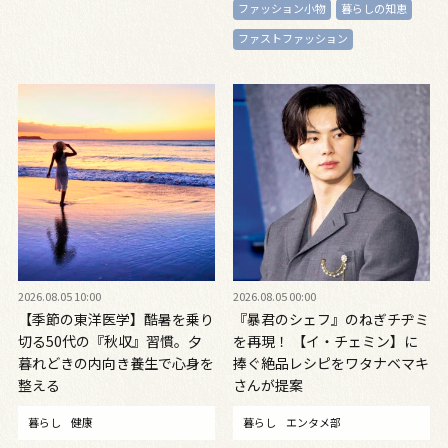
ファッション小物
暮らしの知恵
ファストファッション
2026.08.05 10:00
2026.08.05 00:00
【季節の東洋医学】酷暑を乗り
『暴君のシェフ』のねぎチヂミ
切る50代の『秋収』習慣。夕
を再現！ 【イ・チェミン】に
暮れどきの内向き養生で心身を
捧ぐ絶品レシピをワタナベマキ
整える
さんが提案
暮らし
健康
暮らし
エンタメ部