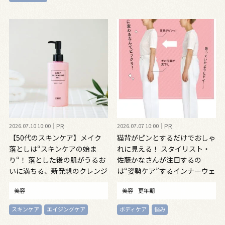
2026.07.10 10:00
PR
2026.07.07 10:00
PR
【50代のスキンケア】メイク
猫背がピンとするだけでおしゃ
落としは“スキンケアの始ま
れに見える！ スタイリスト・
り“！ 落とした後の肌がうるお
佐藤かなさんが注目するの
いに満ちる、新発想のクレンジ
は“姿勢ケア”するインナーウェ
ングオイル
ア
美容
美容
更年期
スキンケア
エイジングケア
ボディケア
悩み