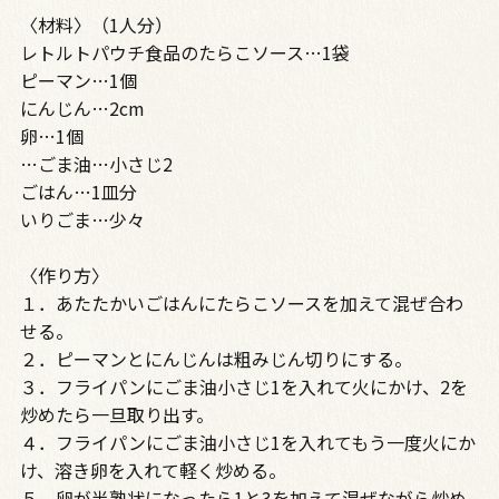
〈材料〉（1人分）
レトルトパウチ食品のたらこソース…1袋
ピーマン…1個
にんじん…2cm
卵…1個
…ごま油…小さじ2
ごはん…1皿分
いりごま…少々
〈作り方〉
１．あたたかいごはんにたらこソースを加えて混ぜ合わ
せる。
２．ピーマンとにんじんは粗みじん切りにする。
３．フライパンにごま油小さじ1を入れて火にかけ、2を
炒めたら一旦取り出す。
４．フライパンにごま油小さじ1を入れてもう一度火にか
け、溶き卵を入れて軽く炒める。
５．卵が半熟状になったら1と3を加えて混ぜながら炒め