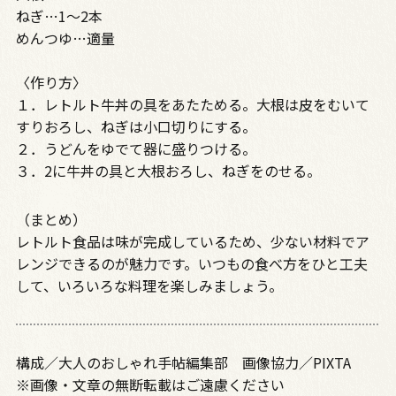
ねぎ…1～2本
めんつゆ…適量
〈作り方〉
１．レトルト牛丼の具をあたためる。大根は皮をむいて
すりおろし、ねぎは小口切りにする。
２．うどんをゆでて器に盛りつける。
３．2に牛丼の具と大根おろし、ねぎをのせる。
（まとめ）
レトルト食品は味が完成しているため、少ない材料でア
レンジできるのが魅力です。いつもの食べ方をひと工夫
して、いろいろな料理を楽しみましょう。
構成／大人のおしゃれ手帖編集部 画像協力／PIXTA
※画像・文章の無断転載はご遠慮ください