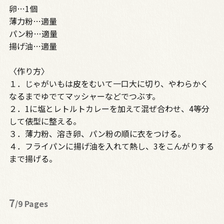
卵…1個
薄力粉…適量
パン粉…適量
揚げ油…適量
〈作り方〉
１．じゃがいもは皮をむいて一口大に切り、やわらかく
なるまでゆでてマッシャーなどでつぶす。
２．1に塩とレトルトカレーを加えて混ぜ合わせ、4等分
して俵型に整える。
３．薄力粉、溶き卵、パン粉の順に衣をつける。
４．フライパンに揚げ油を入れて熱し、3をこんがりする
まで揚げる。
7
/9 Pages