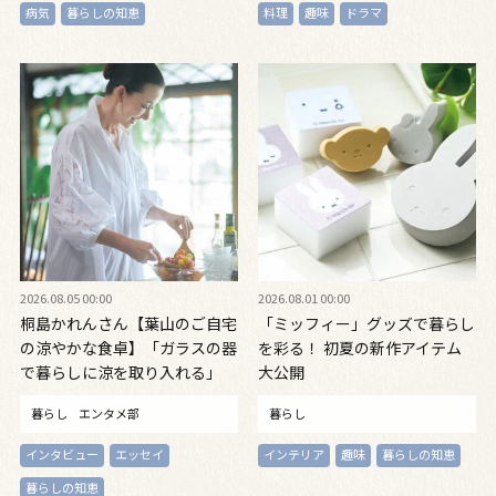
病気
暮らしの知恵
料理
趣味
ドラマ
2026.08.05 00:00
2026.08.01 00:00
桐島かれんさん【葉山のご自宅
「ミッフィー」グッズで暮らし
の涼やかな食卓】「ガラスの器
を彩る！ 初夏の新作アイテム
で暮らしに涼を取り入れる」
大公開
暮らし
エンタメ部
暮らし
インタビュー
エッセイ
インテリア
趣味
暮らしの知恵
暮らしの知恵