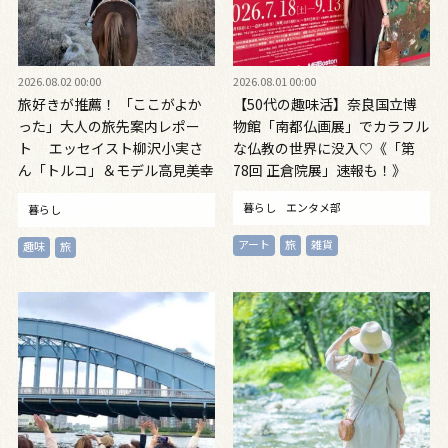
2026.08.02 00:00
2026.08.01 00:00
旅好きが推薦！ 「ここがよか
【50代の趣味活】奈良国立博
った」大人の旅先案内レポー
物館「南都仏画展」でカラフル
ト エッセイスト柳沢小実さ
な仏教の世界に没入♡《「第
ん「トルコ」＆モデル高見美幸
78回 正倉院展」速報も！》
さん「韓国」
暮らし
エンタメ部
暮らし
アート
旅
雑貨
趣味
旅