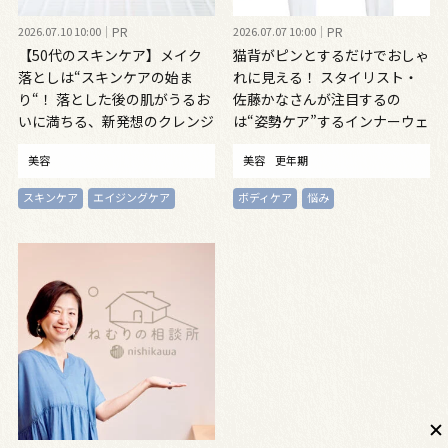
2026.07.10 10:00
PR
2026.07.07 10:00
PR
【50代のスキンケア】メイク
猫背がピンとするだけでおしゃ
落としは“スキンケアの始ま
れに見える！ スタイリスト・
り“！ 落とした後の肌がうるお
佐藤かなさんが注目するの
いに満ちる、新発想のクレンジ
は“姿勢ケア”するインナーウェ
ングオイル
ア
美容
美容
更年期
スキンケア
エイジングケア
ボディケア
悩み