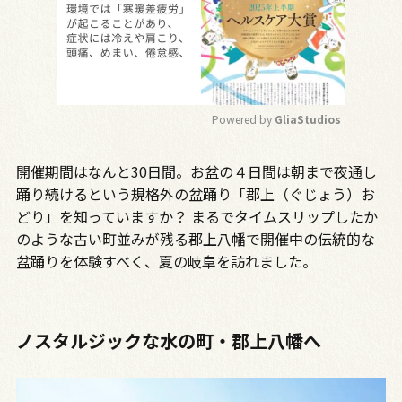
Powered by 
GliaStudios
M
開催期間はなんと
30
日間。お盆の４日間は朝まで夜通し
u
t
踊り続けるという規格外の盆踊り「郡上（ぐじょう）お
e
どり」を知っていますか？ まるでタイムスリップしたか
のような古い町並みが残る郡上八幡で開催中の伝統的な
盆踊りを体験すべく、夏の岐阜を訪れました。
ノスタルジックな水の町・郡上八幡へ