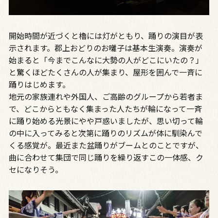
開始時間が近づくと櫓には灯がともり、踊りの演目が表
示されます。郡上おどりのお囃子は基本生演奏。演奏が
始まると「今までこんなに大勢の人がどこにいたの？」
と驚くほどたくさんの人が集まり、屋形を囲んで一斉に
踊りはじめます。
地元の家族連れや外国人、ご高齢のグループから若者ま
で、どこからともなく集まった人たちが輪になって一斉
に踊り始める光景にやや戸惑いましたが、思い切って輪
の中に入ってみると次第に踊りのリズムが体に馴染んで
くる感覚が。最近また盆踊りがブームとのことですが、
曲に合わせて集団で同じ踊りを繰り返すこの一体感、ク
セになりそう。