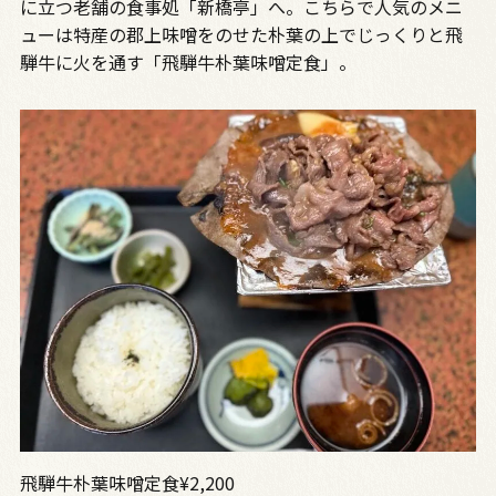
に立つ老舗の食事処「新橋亭」へ。こちらで人気のメニ
ューは特産の郡上味噌をのせた朴葉の上でじっくりと飛
騨牛に火を通す「飛騨牛朴葉味噌定食」。
飛騨牛朴葉味噌定食¥2,200