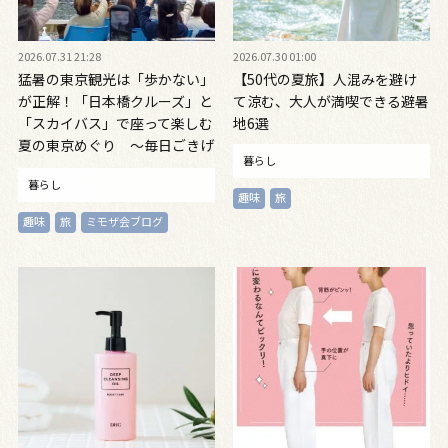
2026.07.31 21:28
2026.07.30 01:00
猛暑の東京観光は「歩かない」
【50代の夏旅】人混みを避け
が正解！「日本橋クルーズ」と
て涼む、大人が満喫できる避暑
「スカイバス」で座って楽しむ
地6選
夏の東京めぐり ～毎日ごきげ
暮らし
ん帖Vol.22～
暮らし
趣味
旅
趣味
旅
ミモザ会ブログ