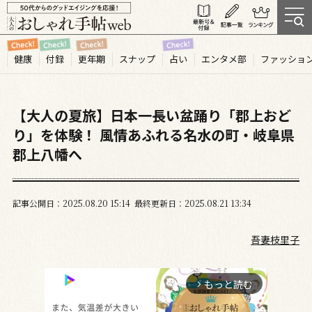
健康
付録
更年期
スナップ
占い
エンタメ部
ファッショ
【大人の夏旅】日本一長い盆踊り「郡上おど
り」を体験！ 風情あふれる名水の町・岐阜県
郡上八幡へ
記事公開日
2025.08
20
15:14
最終更新日
2025.08.21 13:34
吾妻枝里子
もっと読む
arrow_forward_ios