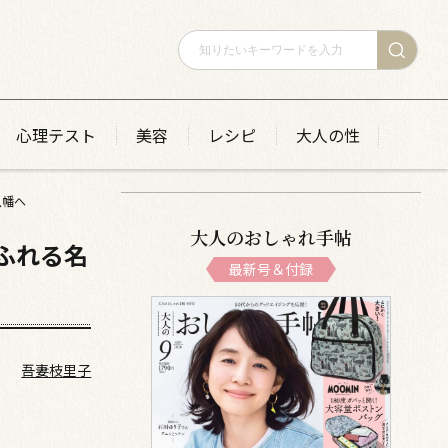
心理テスト
美容
レシピ
大人の性
八幡へ
大人のおしゃれ手帖
ふれる名
最新号＆付録
吾妻枝里子