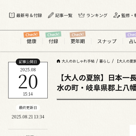
最新号＆付録
記事一覧
ランキング
監修・
健康
付録
更年期
スナップ
占
大人のおしゃれ手帖
暮らし
【大人の夏
記事公開日
2025.08
20
【大人の夏旅】日本一長
水の町・岐阜県郡上八
15:14
最終更新日
2025.08.21 13:34