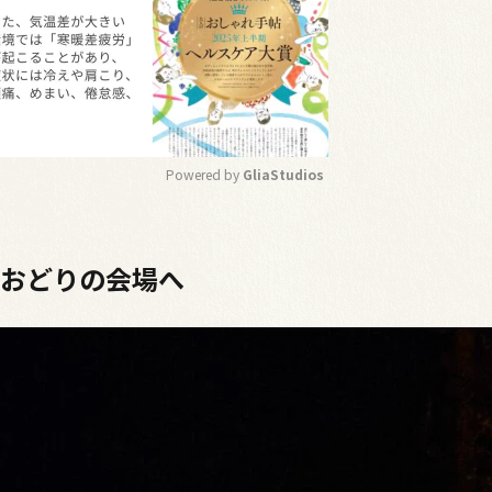
Powered by 
GliaStudios
M
u
上おどりの会場へ
t
e