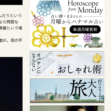
んだりという
なら問題な
開催という唯
櫓が。雨の平