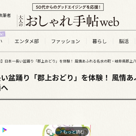
執筆者
い
エンタメ部
ファッション
暮らし
脳活
旅】日本一長い盆踊り「郡上おどり」を体験！ 風情あふれる名水の町・岐阜県郡上
い盆踊り「郡上おどり」を体験！ 風情あ
幡へ
もっと読む
arrow_forward_ios