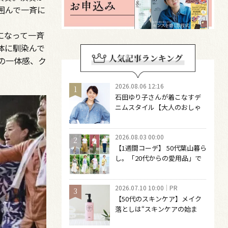
囲んで一斉に
になって一斉
体に馴染んで
の一体感、ク
2026.08.06 12:16
石田ゆり子さんが着こなすデ
ニムスタイル【大人のおしゃ
れの最適解】 引き算をするほ
どファッションは自由になる
2026.08.03 00:00
【1週間コーデ】 50代葉山暮ら
し。「20代からの愛用品」で
つくる大人の夏カジュアル8選
～ 桐野恵美さん #022 Emi
2026.07.10 10:00
PR
Kirino～
【50代のスキンケア】メイク
落としは“スキンケアの始ま
り“！ 落とした後の肌がうるお