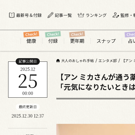
最新号＆付録
記事一覧
ランキング
監修・
健康
付録
更年期
スナップ
占
大人のおしゃれ手帖
エンタメ部
【アン
記事公開日
2025.12
25
【アン ミカさんが通う
「元気になりたいとき
00:00
最終更新日
2025.12.30 12:37