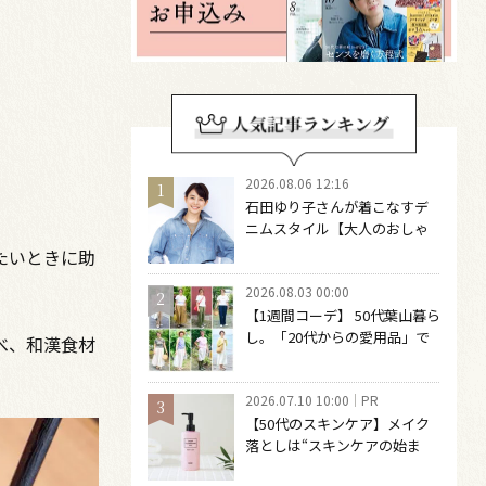
2026.08.06 12:16
石田ゆり子さんが着こなすデ
ニムスタイル【大人のおしゃ
れの最適解】 引き算をするほ
たいときに助
どファッションは自由になる
2026.08.03 00:00
【1週間コーデ】 50代葉山暮ら
し。「20代からの愛用品」で
べ、和漢食材
つくる大人の夏カジュアル8選
～ 桐野恵美さん #022 Emi
2026.07.10 10:00
PR
Kirino～
【50代のスキンケア】メイク
落としは“スキンケアの始ま
り“！ 落とした後の肌がうるお