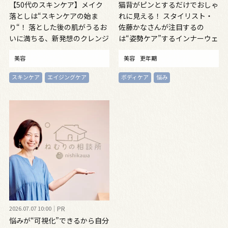
【50代のスキンケア】メイク
猫背がピンとするだけでおしゃ
落としは“スキンケアの始ま
れに見える！ スタイリスト・
り“！ 落とした後の肌がうるお
佐藤かなさんが注目するの
いに満ちる、新発想のクレンジ
は“姿勢ケア”するインナーウェ
ングオイル
ア
美容
美容
更年期
スキンケア
エイジングケア
ボディケア
悩み
2026.07.07 10:00
PR
悩みが“可視化”できるから自分