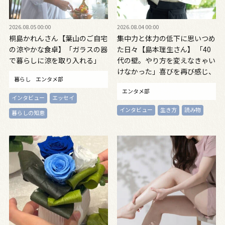
2026.08.05 00:00
2026.08.04 00:00
桐島かれんさん【葉山のご自宅
集中力と体力の低下に思いつめ
の涼やかな食卓】「ガラスの器
た日々【島本理生さん】 「40
で暮らしに涼を取り入れる」
代の壁。やり方を変えなきゃい
けなかった」喜びを再び感じ、
暮らし
エンタメ部
自信を取り戻すまで
エンタメ部
インタビュー
エッセイ
インタビュー
生き方
読み物
暮らしの知恵