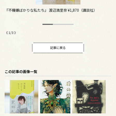
上田
『不機嫌ばかりな私たち』 渡辺満里奈 ¥1,870（講談社）
『
《
1
/
3
》
記事に戻る
この記事の画像一覧