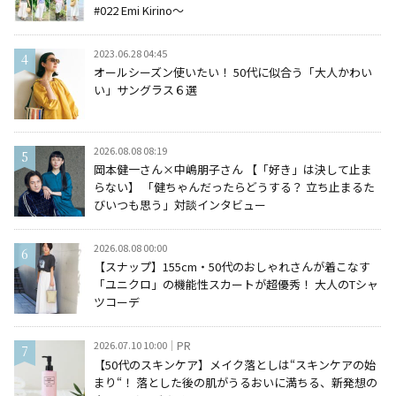
#022 Emi Kirino～
2023.06.28 04:45
オールシーズン使いたい！ 50代に似合う「大人かわい
い」サングラス６選
2026.08.08 08:19
岡本健一さん×中嶋朋子さん 【「好き」は決して止ま
らない】 「健ちゃんだったらどうする？ 立ち止まるた
びいつも思う」対談インタビュー
2026.08.08 00:00
【スナップ】155cm・50代のおしゃれさんが着こなす
「ユニクロ」の機能性スカートが超優秀！ 大人のTシャ
ツコーデ
2026.07.10 10:00
PR
【50代のスキンケア】メイク落としは“スキンケアの始
まり“！ 落とした後の肌がうるおいに満ちる、新発想の