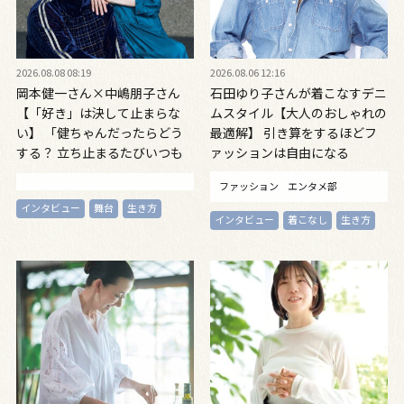
2026.08.08 08:19
2026.08.06 12:16
岡本健一さん×中嶋朋子さん
石田ゆり子さんが着こなすデニ
【「好き」は決して止まらな
ムスタイル【大人のおしゃれの
い】 「健ちゃんだったらどう
最適解】 引き算をするほどフ
する？ 立ち止まるたびいつも
ァッションは自由になる
思う」対談インタビュー
ファッション
エンタメ部
インタビュー
舞台
生き方
インタビュー
着こなし
生き方