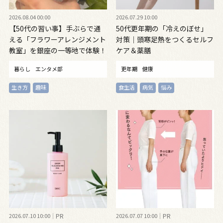
2026.08.04 00:00
2026.07.29 10:00
【50代の習い事】手ぶらで通
50代更年期の「冷えのぼせ」
える「フラワーアレンジメント
対策｜頭寒足熱をつくるセルフ
教室」を銀座の一等地で体験！
ケア＆薬膳
暮らし
エンタメ部
更年期
健康
生き方
趣味
食生活
病気
悩み
2026.07.10 10:00
PR
2026.07.07 10:00
PR