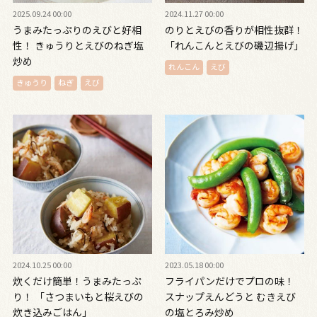
2025.09.24 00:00
2024.11.27 00:00
うまみたっぷりのえびと好相
のりとえびの香りが相性抜群！
性！ きゅうりとえびのねぎ塩
「れんこんとえびの磯辺揚げ」
炒め
れんこん
えび
きゅうり
ねぎ
えび
2024.10.25 00:00
2023.05.18 00:00
炊くだけ簡単！うまみたっぷ
フライパンだけでプロの味！
り！ 「さつまいもと桜えびの
スナップえんどうと むきえび
炊き込みごはん」
の塩とろみ炒め