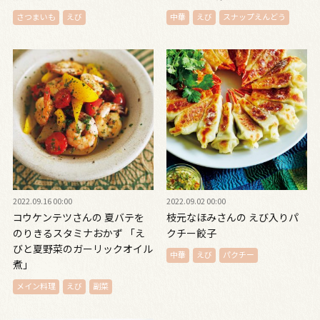
さつまいも
えび
中華
えび
スナップえんどう
2022.09.16 00:00
2022.09.02 00:00
コウケンテツさんの 夏バテを
枝元なほみさんの えび入りパ
のりきるスタミナおかず 「え
クチー餃子
びと夏野菜のガーリックオイル
中華
えび
パクチー
煮」
メイン料理
えび
副菜