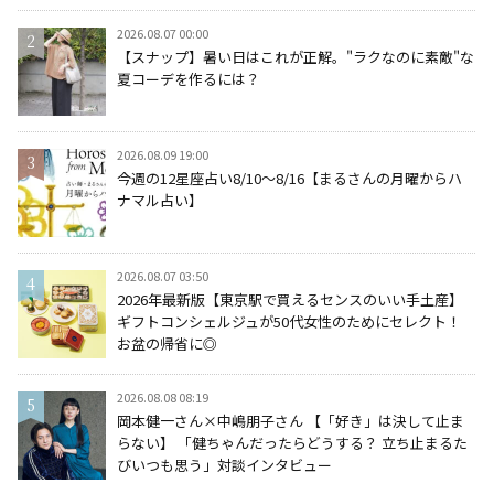
2026.08.07 00:00
【スナップ】暑い日はこれが正解。"ラクなのに素敵"な
夏コーデを作るには？
2026.08.09 19:00
今週の12星座占い8/10～8/16【まるさんの月曜からハ
ナマル占い】
2026.08.07 03:50
2026年最新版【東京駅で買えるセンスのいい手土産】
ギフトコンシェルジュが50代女性のためにセレクト！
お盆の帰省に◎
2026.08.08 08:19
岡本健一さん×中嶋朋子さん 【「好き」は決して止ま
らない】 「健ちゃんだったらどうする？ 立ち止まるた
びいつも思う」対談インタビュー