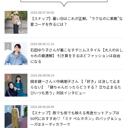
2026.08.07 00:00
【スナップ】暑い日はこれが正解。"ラクなのに素敵"な
夏コーデを作るには？
2026.08.06 12:16
石田ゆり子さんが着こなすデニムスタイル【大人のおし
ゃれの最適解】 引き算をするほどファッションは自由
になる
2026.08.08 08:19
岡本健一さん×中嶋朋子さん 【「好き」は決して止ま
らない】 「健ちゃんだったらどうする？ 立ち止まるた
びいつも思う」対談インタビュー
2026.08.06 00:00
【スナップ】旅でも街でも映える秀逸セットアップは
50代におすすめ♡ 「ミナ ペルホネン」のバッグ＆シュ
ーズはヌーディカラーで