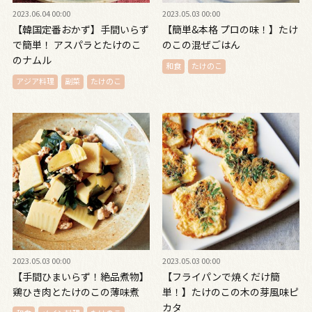
2023.06.04 00:00
2023.05.03 00:00
【韓国定番おかず】手間いらず
【簡単&本格 プロの味！】たけ
で簡単！ アスパラとたけのこ
のこの混ぜごはん
のナムル
和食
たけのこ
アジア料理
副菜
たけのこ
2023.05.03 00:00
2023.05.03 00:00
【手間ひまいらず！絶品煮物】
【フライパンで焼くだけ簡
鶏ひき肉とたけのこの薄味煮
単！】たけのこの木の芽風味ピ
カタ