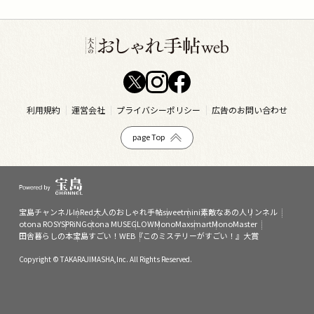
利用規約
運営会社
プライバシーポリシー
広告のお問い合わせ
page Top
宝島チャンネル
InRed
大人のおしゃれ手帖
sweet
mini
素敵なあの人
リンネル
otona ROSY
SPRiNG
otona MUSE
GLOW
MonoMax
smart
MonoMaster
田舎暮らしの本
宝島すごい！WEB
『このミステリーがすごい！』大賞
Copyright © TAKARAJIMASHA,Inc. All Rights Reserved.