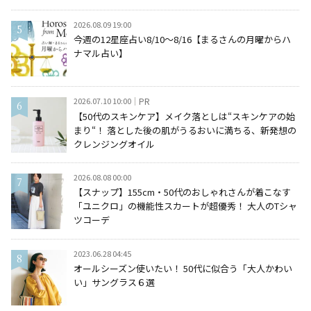
2026.08.09 19:00
今週の12星座占い8/10～8/16【まるさんの月曜からハ
ナマル占い】
2026.07.10 10:00
PR
【50代のスキンケア】メイク落としは“スキンケアの始
まり“！ 落とした後の肌がうるおいに満ちる、新発想の
クレンジングオイル
2026.08.08 00:00
【スナップ】155cm・50代のおしゃれさんが着こなす
「ユニクロ」の機能性スカートが超優秀！ 大人のTシャ
ツコーデ
2023.06.28 04:45
オールシーズン使いたい！ 50代に似合う「大人かわい
い」サングラス６選