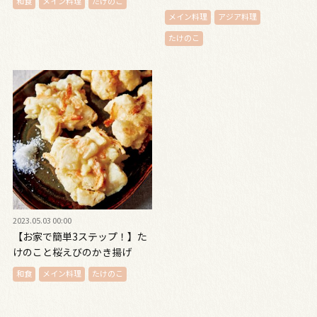
和食
メイン料理
たけのこ
メイン料理
アジア料理
たけのこ
2023.05.03 00:00
【お家で簡単3ステップ！】た
けのこと桜えびのかき揚げ
和食
メイン料理
たけのこ