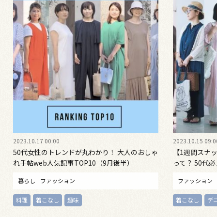
2023.10.17 00:00
2023.10.15 09:0
50代女性のトレンドが丸わかり！ 大人のおしゃ
【1週間スナ
れ手帖web人気記事TOP10（9月後半）
って？ 50代
暮らし
ファッション
ファッション
料理
着こなし
趣味
着こなし
デ