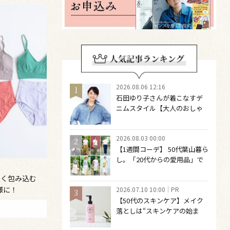
2026.08.06 12:16
石田ゆり子さんが着こなすデ
ニムスタイル【大人のおしゃ
れの最適解】 引き算をするほ
どファッションは自由になる
2026.08.03 00:00
【1週間コーデ】 50代葉山暮ら
し。「20代からの愛用品」で
つくる大人の夏カジュアル8選
しく包み込む
～ 桐野恵美さん #022 Emi
様に！
2026.07.10 10:00
PR
Kirino～
【50代のスキンケア】メイク
落としは“スキンケアの始ま
り“！ 落とした後の肌がうるお