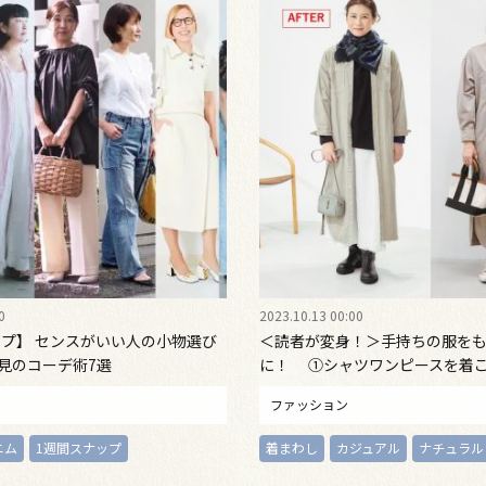
0
2023.10.13 00:00
ップ】 センスがいい人の小物選び
＜読者が変身！＞手持ちの服を
必見のコーデ術7選
に！ ①シャツワンピースを着
ファッション
ニム
1週間スナップ
着まわし
カジュアル
ナチュラル