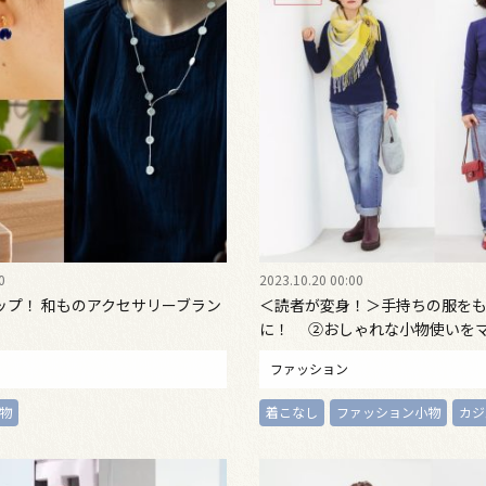
0
2023.10.20 00:00
ップ！ 和ものアクセサリーブラン
＜読者が変身！＞手持ちの服を
に！ ②おしゃれな小物使いを
ファッション
物
着こなし
ファッション小物
カジ