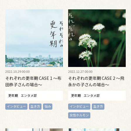
2022.10.29 00:00
2022.12.27 00:00
それぞれの更年期 CASE 1 〜布
それぞれの更年期 CASE 2 〜飛
田恭子さんの場合〜
永かの子さんの場合〜
更年期
エンタメ部
更年期
エンタメ部
インタビュー
生き方
悩み
インタビュー
生き方
女性ホルモン