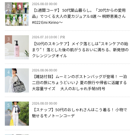
2026.08.03 00:00
【1週間コーデ】 50代葉山暮らし。「20代からの愛用
品」でつくる大人の夏カジュアル8選 ～ 桐野恵美さん
#022 Emi Kirino～
2026.07.10 10:00
PR
【50代のスキンケア】メイク落としは“スキンケアの始
まり“！ 落とした後の肌がうるおいに満ちる、新発想の
クレンジングオイル
2026.08.06 00:00
【雑誌付録】ムーミンのボストンバッグが登場！ 一泊
二日の旅にちょうどいい♪ 夏の旅行や帰省に活躍する
大容量サイズ 大人のおしゃれ手帖9月号
2026.08.03 00:00
【スナップ】50代のおしゃれさんはこう着る！ 小物で
魅せるモノトーンコーデ