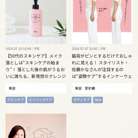
2026.07.10 10:00
PR
2026.07.07 10:00
PR
【50代のスキンケア】メイク
猫背がピンとするだけでおしゃ
落としは“スキンケアの始ま
れに見える！ スタイリスト・
り“！ 落とした後の肌がうるお
佐藤かなさんが注目するの
いに満ちる、新発想のクレンジ
は“姿勢ケア”するインナーウェ
ングオイル
ア
美容
美容
更年期
スキンケア
エイジングケア
ボディケア
悩み