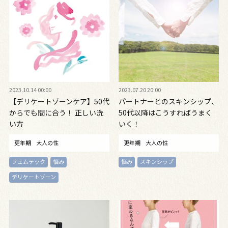
2023.10.14 00:00
2023.07.20 20:00
【デリケートゾーンケア】50代
パートナーとのスキンシップ、
からでも間に合う！ 正しい洗
50代以降はこうすればうまく
い方
いく！
更年期
大人の性
更年期
大人の性
フェムテック
悩み
悩み
スキンシップ
デリケートゾーン