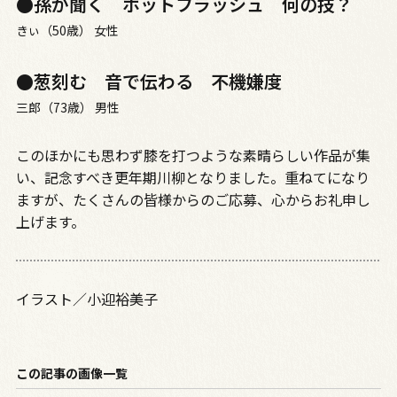
●孫が聞く ホットフラッシュ 何の技？
きぃ（50歳） 女性
●葱刻む 音で伝わる 不機嫌度
三郎（73歳） 男性
このほかにも思わず膝を打つような素晴らしい作品が集
い、記念すべき更年期川柳となりました。重ねてになり
ますが、たくさんの皆様からのご応募、心からお礼申し
上げます。
イラスト／小迎裕美子
この記事の画像一覧