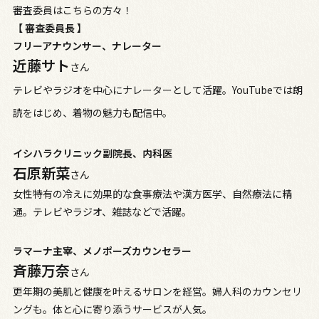
審査委員はこちらの方々！
【 審査委員長 】
フリーアナウンサー、ナレーター
近藤サト
さん
テレビやラジオを中心にナレーターとして活躍。YouTubeでは朗
読をはじめ、着物の魅力も配信中。
イシハラクリニック副院長、内科医
石原新菜
さん
女性特有の冷えに効果的な食事療法や漢方医学、自然療法に精
通。テレビやラジオ、雑誌などで活躍。
ラマーナ主宰、メノポーズカウンセラー
斉藤万奈
さん
更年期の美肌と健康を叶えるサロンを経営。婦人科のカウンセリ
ングも。体と心に寄り添うサービスが人気。