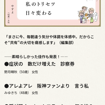
「まさに今、毎朝違う気分や体調を体感中。だからこ
そ“共有”の大切を痛感します」（編集部）
——素晴らしかった佳作も発表！―—
●症状の 数だけ増えた 診察券
野月晴秋（50歳） 女性
●アレよアレ 阪神ファンより 言う私
みゆきち（48歳） 女性