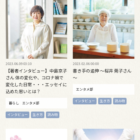
2023.06.09 03:10
2023.02.06 00:00
【著者インタビュー】中島京子
書き手の追伸 ～桜井 莞子さん
さん 体の変化や、コロナ禍で
～
変化した日常・・・エッセイに
エンタメ部
込めた思いとは？
インタビュー
生き方
読み物
暮らし
エンタメ部
インタビュー
生き方
読み物