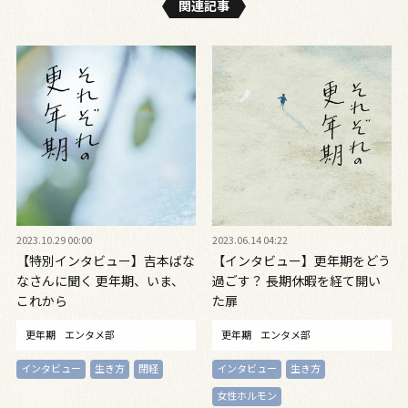
関連記事
2023.10.29 00:00
2023.06.14 04:22
【特別インタビュー】吉本ばな
【インタビュー】更年期をどう
なさんに聞く 更年期、いま、
過ごす？ 長期休暇を経て開い
これから
た扉
更年期
エンタメ部
更年期
エンタメ部
インタビュー
生き方
閉経
インタビュー
生き方
女性ホルモン