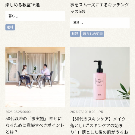
楽しめる教室16選
事をスムーズにするキッチング
ッズ5選
暮らし
暮らし
趣味
料理
暮らしの知恵
2023.05.25 00:00
2026.07.10 10:00
PR
50代以降の「事実婚」 幸せに
【50代のスキンケア】メイク
なるために意識すべきポイント
落としは“スキンケアの始ま
とは？
り“！ 落とした後の肌がうるお