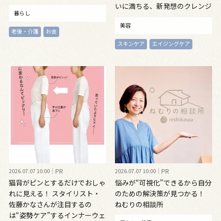
いに満ちる、新発想のクレンジ
暮らし
ングオイル
美容
老後・介護
お金
スキンケア
エイジングケア
2026.07.07 10:00
PR
2026.07.07 10:00
PR
猫背がピンとするだけでおしゃ
悩みが“可視化”できるから自分
れに見える！ スタイリスト・
のための解決策が見つかる！
佐藤かなさんが注目するの
ねむりの相談所
は“姿勢ケア”するインナーウェ