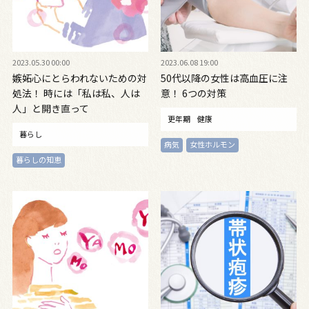
2023.05.30 00:00
2023.06.08 19:00
嫉妬心にとらわれないための対
50代以降の女性は高血圧に注
処法！ 時には「私は私、人は
意！ 6つの対策
人」と開き直って
更年期
健康
暮らし
病気
女性ホルモン
暮らしの知恵