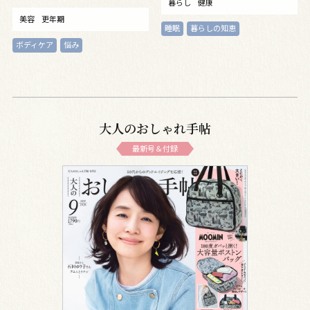
暮らし
健康
ア
美容
更年期
睡眠
暮らしの知恵
ボディケア
悩み
大人のおしゃれ手帖
最新号＆付録