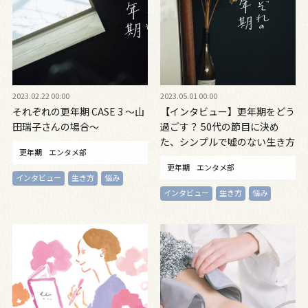
2023.02.22 00:00
2023.05.01 00:00
それぞれの更年期 CASE 3 〜山
【インタビュー】更年期をどう
田瑞子さんの場合〜
過ごす？ 50代の節目に決め
た、シンプルで嘘のない生き方
更年期
エンタメ部
更年期
エンタメ部
インタビュー
生き方
悩み
インタビュー
生き方
悩み