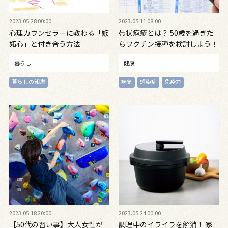
2023.05.28 00:00
2023.05.11 08:00
心理カウンセラーに教わる「嫉
帯状疱疹とは？ 50歳を過ぎた
妬心」と付き合う方法
らワクチン接種を検討しよう！
暮らし
健康
暮らしの知恵
病気
感染症
免疫力
2023.05.18 20:00
2023.05.24 00:00
【50代の習い事】大人女性が
調理中のイライラを解消！ 家