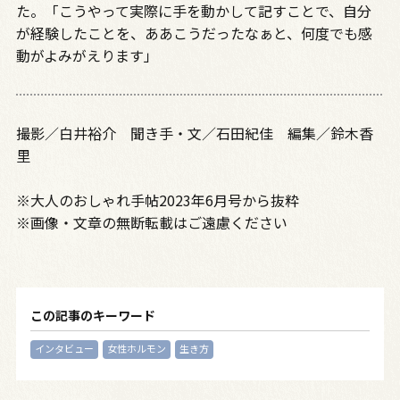
た。「こうやって実際に手を動かして記すことで、自分
が経験したことを、ああこうだったなぁと、何度でも感
動がよみがえります」
撮影／白井裕介 聞き手・文／石田紀佳 編集／鈴木香
里
※大人のおしゃれ手帖2023年6月号から抜粋
※画像・文章の無断転載はご遠慮ください
この記事のキーワード
インタビュー
女性ホルモン
生き方