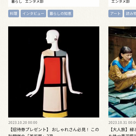
暮らし
エンタメ部
エンタメ部
料理
インタビュー
暮らしの知恵
アート
読み
2023.10.20 00:00
2023.10.31 00:0
【招待券プレゼント】 おしゃれさん必見！ この
【大人旅】緑と