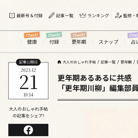
最新号＆付録
記事一覧
ランキング
監修・
健康
付録
更年期
スナップ
占
記事公開日
大人のおしゃれ手帖
記事一覧
更年期
2023.12
21
更年期あるあるに共感
「更年期川柳」編集部員
10:14
大人のおしゃれ手帖
の記事をシェア!