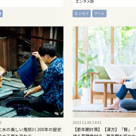
エンタメ部
物
エッセイ
アート
0
2023.12.06 14:51
水の美しい鬼怒川 200年の歴史
【更年期対策】【漢方】「腎」