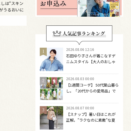
としは“スキン
肌がうるおいに
オイル
2026.08.06 12:16
石田ゆり子さんが着こなすデ
ニムスタイル【大人のおしゃ
れの最適解】 引き算をするほ
どファッションは自由になる
2026.08.03 00:00
【1週間コーデ】 50代葉山暮ら
し。「20代からの愛用品」で
つくる大人の夏カジュアル8選
～ 桐野恵美さん #022 Emi
2026.08.07 00:00
Kirino～
【スナップ】暑い日はこれが
正解。"ラクなのに素敵"な夏
コーデを作るには？