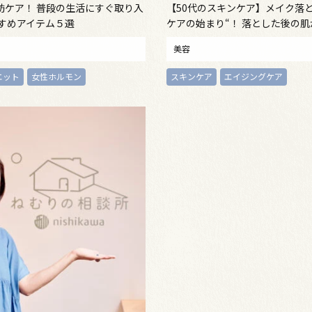
肪ケア！ 普段の生活にすぐ取り入
【50代のスキンケア】メイク落
すすめアイテム５選
ケアの始まり“！ 落とした後の
満ちる、新発想のクレンジング
美容
エット
女性ホルモン
スキンケア
エイジングケア