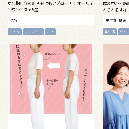
更年期世代の肌や髪にもアプローチ！ オールイ
体の中から脂
ンワンコスメ5選
れられる お
美容
更年期
健康
メイク
スキンケア
ヘア
食生活
ダイ