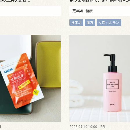
染の工房を訪ねて
補う薬膳食材で、更年期を穏や
更年期
健康
食生活
漢方
女性ホルモン
1
2026.07.10 10:00
PR