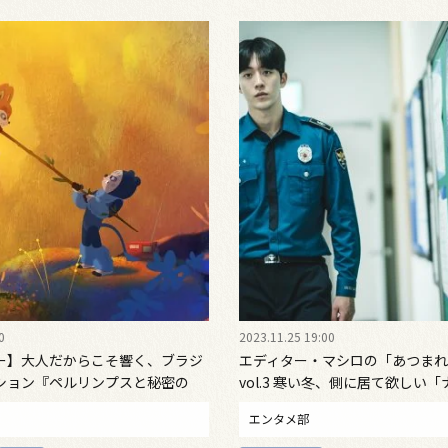
0
2023.11.25 19:00
ー】大人だからこそ響く、ブラジ
エディター・マシロの「あつまれ
ション『ペルリンプスと秘密の
vol.3 寒い冬、側に居て欲しい
監督に直撃！
ク」
エンタメ部