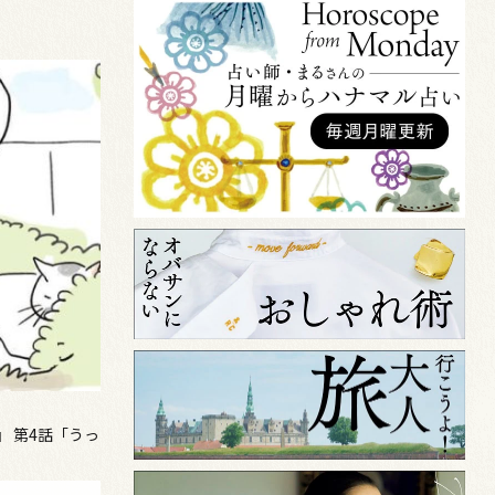
 第4話「うっ
）