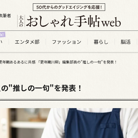
執筆者
い
エンタメ部
ファッション
暮らし
脳活
更年期あるあるに共感 「更年期川柳」編集部員の"推しの一句"を発表！
の"推しの一句"を発表！