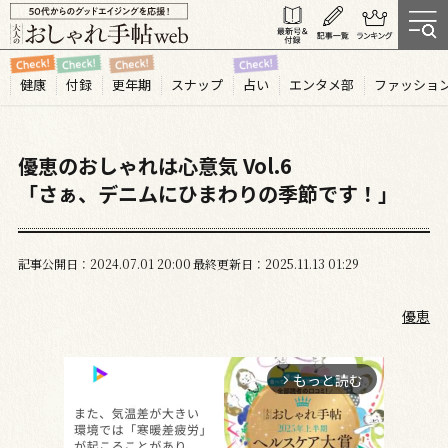
健康
付録
更年期
スナップ
占い
エンタメ部
ファッショ
優恵のおしゃれは心意気 Vol.6
「さぁ、デニムにひまわりの季節です！」
記事公開日
2024.07
01
20:00
最終更新日
2025.11.13 01:29
優恵
もっと読む
arrow_forward_ios