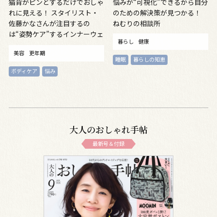
猫背がピンとするだけでおしゃ
悩みが“可視化”できるから自分
れに見える！ スタイリスト・
のための解決策が見つかる！
佐藤かなさんが注目するの
ねむりの相談所
は“姿勢ケア”するインナーウェ
暮らし
健康
ア
美容
更年期
睡眠
暮らしの知恵
ボディケア
悩み
大人のおしゃれ手帖
最新号＆付録