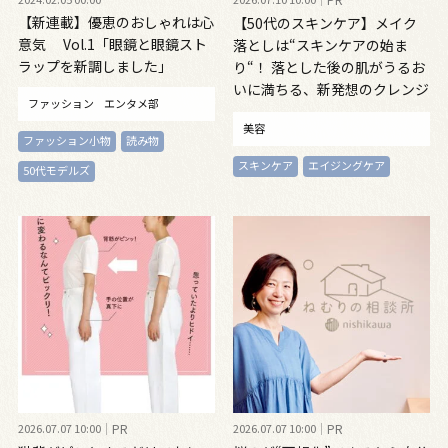
【新連載】優恵のおしゃれは心
【50代のスキンケア】メイク
意気 Vol.1「眼鏡と眼鏡スト
落としは“スキンケアの始ま
ラップを新調しました」
り“！ 落とした後の肌がうるお
いに満ちる、新発想のクレンジ
ファッション
エンタメ部
ングオイル
美容
ファッション小物
読み物
スキンケア
エイジングケア
50代モデルズ
2026.07.07 10:00
PR
2026.07.07 10:00
PR