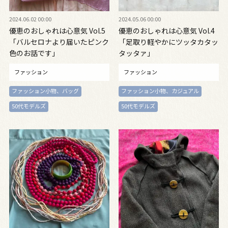
2024.06.02 00:00
2024.05.06 00:00
優恵のおしゃれは心意気 Vol.5
優恵のおしゃれは心意気 Vol.4
「バルセロナより届いたピンク
「足取り軽やかにツッタカタッ
色のお話です」
タッタァ」
ファッション
ファッション
ファッション小物、バッグ
ファッション小物、カジュアル
50代モデルズ
50代モデルズ