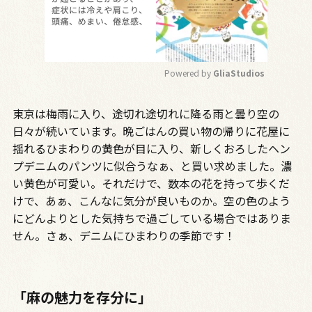
Powered by 
GliaStudios
M
東京は梅雨に入り、途切れ途切れに降る雨と曇り空の
u
t
日々が続いています。晩ごはんの買い物の帰りに花屋に
e
揺れるひまわりの黄色が目に入り、新しくおろしたヘン
プデニムのパンツに似合うなぁ、と買い求めました。濃
い黄色が可愛い。それだけで、数本の花を持って歩くだ
けで、あぁ、こんなに気分が良いものか。空の色のよう
にどんよりとした気持ちで過ごしている場合ではありま
せん。さぁ、デニムにひまわりの季節です！
「麻の魅力を存分に」