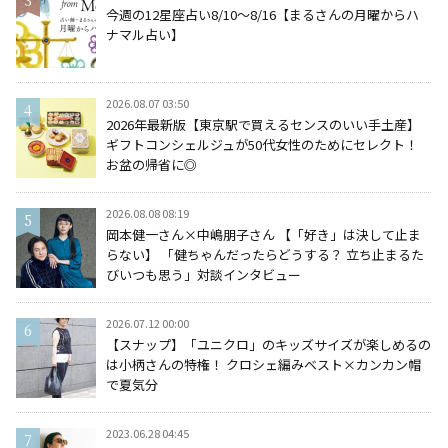
今週の12星座占い8/10～8/16【まるさんの月曜からハ
ナマル占い】
2026.08.07 03:50
2026年最新版【東京駅で買えるセンスのいい手土産】
ギフトコンシェルジュが50代女性のためにセレクト！
お盆の帰省に◎
2026.08.08 08:19
岡本健一さん×中嶋朋子さん 【「好き」は決して止ま
らない】 「健ちゃんだったらどうする？ 立ち止まるた
びいつも思う」対談インタビュー
2026.07.12 00:00
【スナップ】「ユニクロ」のキッズサイズが楽しめるの
は小柄さんの特権！ クロシェ編みベスト×カンカン帽
で夏気分
2023.06.28 04:45