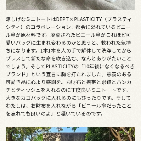
涼しげなミニトートはDEPT×PLASTICITY（プラスティ
シティ）のコラボレーション。都会に溢れているビニー
ル傘が原材料です。廃棄されたビニール傘がこれほど可
愛いバッグに生まれ変わるのかと思うと、救われた気持
ちになります。1本1本を人の手で解体して洗浄してから
プレスして新たな命を吹き込む、なんとありがたいこと
でしょう。そしてPLASTICITYの「10年後になくなるべき
ブランド」という宣言に胸を打たれました。意義のある
可愛き品に心より感謝を。お財布と携帯と眼鏡とハンカ
チとティッシュを入れるのに丁度良いミニトートです。
大きなカゴバッグに入れるのにもぴったりです。そして
わたしは、お財布を入れながら「ビニール傘だったこと
を忘れても良いのよ」と囁いているのです。