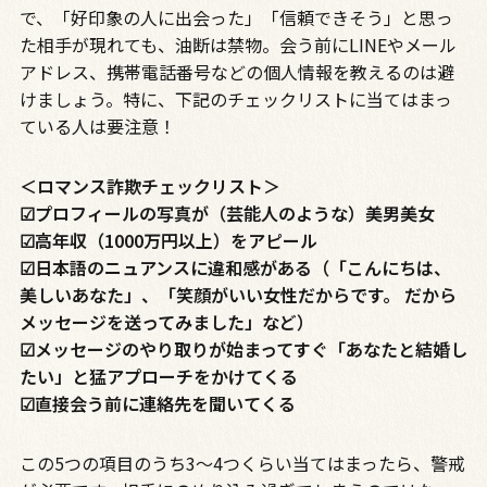
で、「好印象の人に出会った」「信頼できそう」と思っ
た相手が現れても、油断は禁物。会う前にLINEやメール
アドレス、携帯電話番号などの個人情報を教えるのは避
けましょう。特に、下記のチェックリストに当てはまっ
ている人は要注意！
＜ロマンス詐欺チェックリスト＞
☑プロフィールの写真が（芸能人のような）美男美女
☑高年収（1000万円以上）をアピール
☑日本語のニュアンスに違和感がある（「こんにちは、
美しいあなた」、「笑顔がいい女性だからです。 だから
メッセージを送ってみました」など）
☑メッセージのやり取りが始まってすぐ「あなたと結婚し
たい」と猛アプローチをかけてくる
☑直接会う前に連絡先を聞いてくる
この5つの項目のうち3～4つくらい当てはまったら、警戒