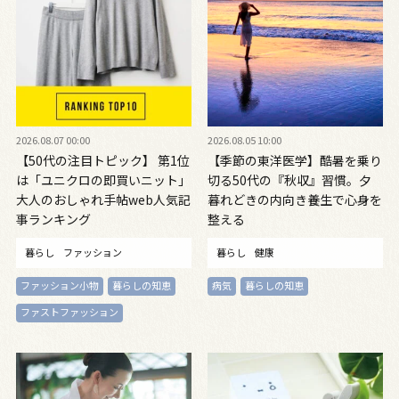
2026.08.07 00:00
2026.08.05 10:00
【50代の注目トピック】 第1位
【季節の東洋医学】酷暑を乗り
は「ユニクロの即買いニット」
切る50代の『秋収』習慣。夕
大人のおしゃれ手帖web人気記
暮れどきの内向き養生で心身を
事ランキング
整える
暮らし
ファッション
暮らし
健康
ファッション小物
暮らしの知恵
病気
暮らしの知恵
ファストファッション