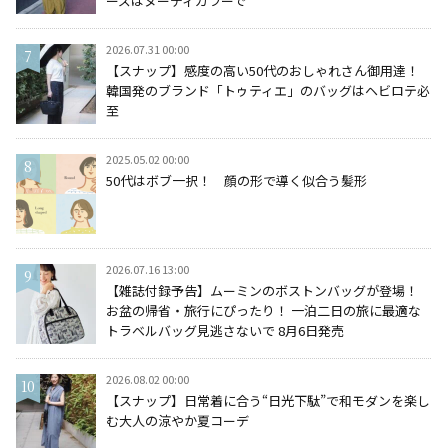
ーズはヌーディカラーで
2026.07.31 00:00
【スナップ】感度の高い50代のおしゃれさん御用達！
韓国発のブランド「トゥティエ」のバッグはヘビロテ必
至
2025.05.02 00:00
50代はボブ一択！ 顔の形で導く似合う髪形
2026.07.16 13:00
【雑誌付録予告】ムーミンのボストンバッグが登場！
お盆の帰省・旅行にぴったり！ 一泊二日の旅に最適な
トラベルバッグ見逃さないで 8月6日発売
2026.08.02 00:00
【スナップ】日常着に合う“日光下駄”で和モダンを楽し
む大人の涼やか夏コーデ