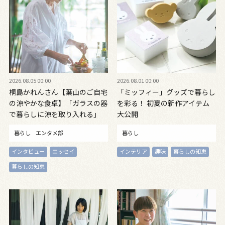
2026.08.05 00:00
2026.08.01 00:00
桐島かれんさん【葉山のご自宅
「ミッフィー」グッズで暮らし
の涼やかな食卓】「ガラスの器
を彩る！ 初夏の新作アイテム
で暮らしに涼を取り入れる」
大公開
暮らし
エンタメ部
暮らし
インタビュー
エッセイ
インテリア
趣味
暮らしの知恵
暮らしの知恵