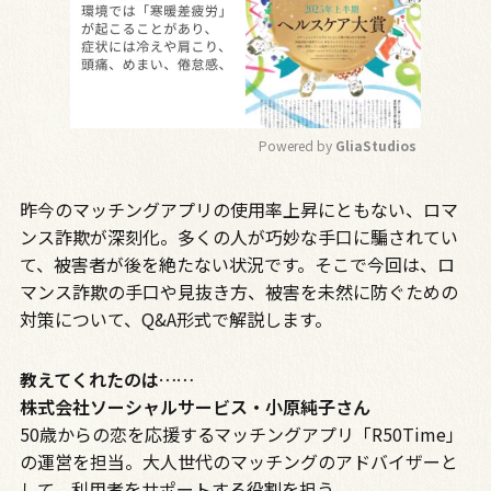
Powered by 
GliaStudios
M
昨今のマッチングアプリの使用率上昇にともない、ロマ
u
t
ンス詐欺が深刻化。多くの人が巧妙な手口に騙されてい
e
て、被害者が後を絶たない状況です。そこで今回は、ロ
マンス詐欺の手口や見抜き方、被害を未然に防ぐための
対策について、Q&A形式で解説します。
教えてくれたのは……
株式会社ソーシャルサービス・小原純子さん
50
歳からの恋を応援するマッチングアプリ「
R50Time
」
の運営を担当。大人世代のマッチングのアドバイザーと
して、利用者をサポートする役割を担う