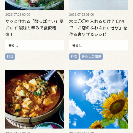
2026.07.28 00:00
2026.07.23 01:00
サッと作れる「酸っぱ辛い」夏
水に〇〇を入れるだけ？ 自宅
おかず 酸味と辛みで食欲増
で「お店のふわふわかき氷」を
進！
作る裏ワザ＆レシピ
暮らし
暮らし
料理
料理
暮らしの知恵
2026.07.23 00:00
2026.07.22 10:00