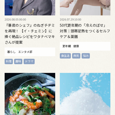
2026.08.05 00:00
2026.07.29 10:00
『暴君のシェフ』のねぎチヂミ
50代更年期の「冷えのぼせ」
を再現！ 【イ・チェミン】に
対策｜頭寒足熱をつくるセルフ
捧ぐ絶品レシピをワタナベマキ
ケア＆薬膳
さんが提案
更年期
健康
暮らし
エンタメ部
食生活
病気
悩み
料理
趣味
ドラマ