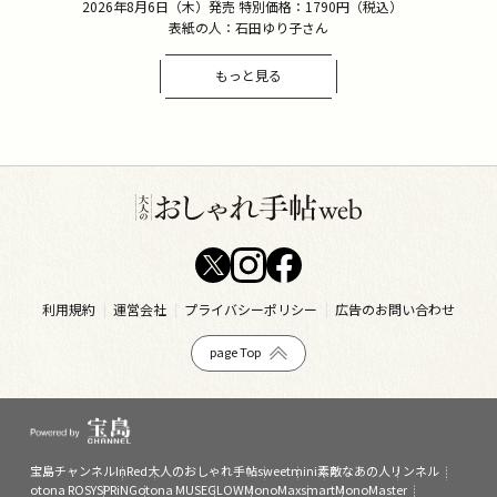
2026年8月6日（木）発売 特別価格：1790円（税込）
表紙の人：石田ゆり子さん
もっと見る
利用規約
運営会社
プライバシーポリシー
広告のお問い合わせ
page Top
宝島チャンネル
InRed
大人のおしゃれ手帖
sweet
mini
素敵なあの人
リンネル
otona ROSY
SPRiNG
otona MUSE
GLOW
MonoMax
smart
MonoMaster