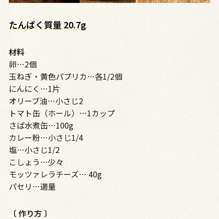
たんぱく質量
20.7g
材料
卵…2個
玉ねぎ・黄色パプリカ…各1/2個
にんにく…1片
オリーブ油…小さじ2
トマト缶（ホール）…1カップ
さば水煮缶…100g
カレー粉…小さじ1/4
塩…小さじ1/2
こしょう…少々
モッツァレラチーズ… 40g
パセリ…適量
〔 作り方 〕