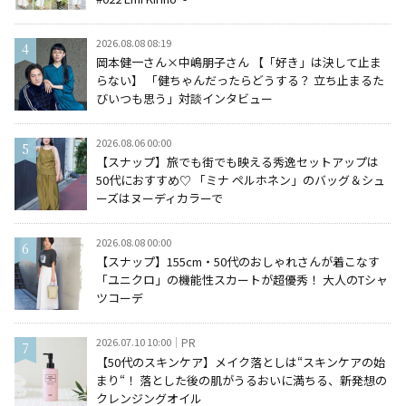
2026.08.08 08:19
岡本健一さん×中嶋朋子さん 【「好き」は決して止ま
らない】 「健ちゃんだったらどうする？ 立ち止まるた
びいつも思う」対談インタビュー
2026.08.06 00:00
【スナップ】旅でも街でも映える秀逸セットアップは
50代におすすめ♡ 「ミナ ペルホネン」のバッグ＆シュ
ーズはヌーディカラーで
2026.08.08 00:00
【スナップ】155cm・50代のおしゃれさんが着こなす
「ユニクロ」の機能性スカートが超優秀！ 大人のTシャ
ツコーデ
2026.07.10 10:00
PR
【50代のスキンケア】メイク落としは“スキンケアの始
まり“！ 落とした後の肌がうるおいに満ちる、新発想の
クレンジングオイル