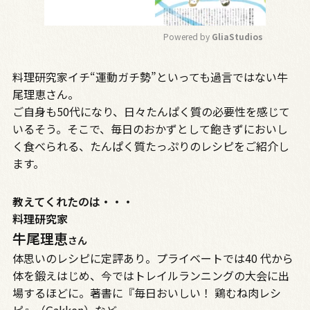
Powered by 
GliaStudios
M
料理研究家イチ“運動ガチ勢”といっても過言ではない牛
u
t
尾理恵さん。
e
ご自身も50代になり、日々たんぱく質の必要性を感じて
いるそう。そこで、毎日のおかずとして飽きずにおいし
く食べられる、たんぱく質たっぷりのレシピをご紹介し
ます。
教えてくれたのは・・・
料理研究家
牛尾理恵
さん
体思いのレシピに定評あり。プライベートでは40 代から
体を鍛えはじめ、今ではトレイルランニングの大会に出
場するほどに。著書に『毎日おいしい！ 鶏むね肉レシ