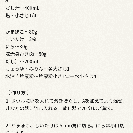
A
だし汁…400mL
塩…小さじ1/4
かまぼこ…80g
しいたけ…2枚
にら…30g
豚赤身ひき肉…50g
だし汁…200mL
しょうゆ・みりん…各大さじ1
水溶き片栗粉…片栗粉小さじ2＋水小さじ4
〔 作り方 〕
1.
ボウルに卵を入れて溶きほぐし、Aを加えてよく混ぜ、
丼などの器に流し入れる。蒸し器で20 分ほど蒸す。
2.
かまぼこ、しいたけは５mm角に切る。にらは小口切
りにする。