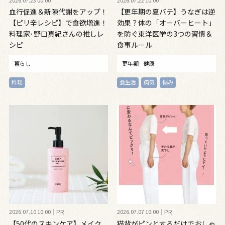
血行促進＆新陳代謝をアップ！
【更年期の夏バテ】うなぎは逆
【ピリ辛レシピ】で食欲増進！
効果？体の「オーバーヒート」
料理家･野口真紀さんの推しレ
を防ぐ東洋医学の3つの習慣＆
シピ
食事ルール
暮らし
更年期
健康
料理
食生活
病気
悩み
2026.07.10 10:00
PR
2026.07.07 10:00
PR
【50代のスキンケア】メイク
猫背がピンとするだけでおしゃ