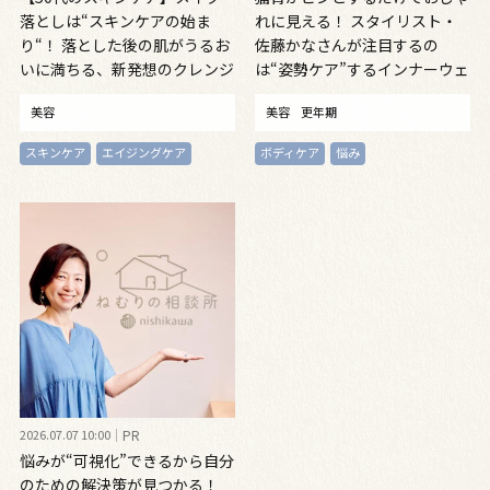
落としは“スキンケアの始ま
れに見える！ スタイリスト・
り“！ 落とした後の肌がうるお
佐藤かなさんが注目するの
いに満ちる、新発想のクレンジ
は“姿勢ケア”するインナーウェ
ングオイル
ア
美容
美容
更年期
スキンケア
エイジングケア
ボディケア
悩み
2026.07.07 10:00
PR
悩みが“可視化”できるから自分
のための解決策が見つかる！