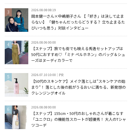
2026.08.08 08:19
岡本健一さん×中嶋朋子さん 【「好き」は決して止ま
らない】 「健ちゃんだったらどうする？ 立ち止まるた
びいつも思う」対談インタビュー
2026.08.06 00:00
【スナップ】旅でも街でも映える秀逸セットアップは
50代におすすめ♡ 「ミナ ペルホネン」のバッグ＆シュ
ーズはヌーディカラーで
2026.07.10 10:00
PR
【50代のスキンケア】メイク落としは“スキンケアの始
まり“！ 落とした後の肌がうるおいに満ちる、新発想の
クレンジングオイル
2026.08.08 00:00
【スナップ】155cm・50代のおしゃれさんが着こなす
「ユニクロ」の機能性スカートが超優秀！ 大人のTシャ
ツコーデ