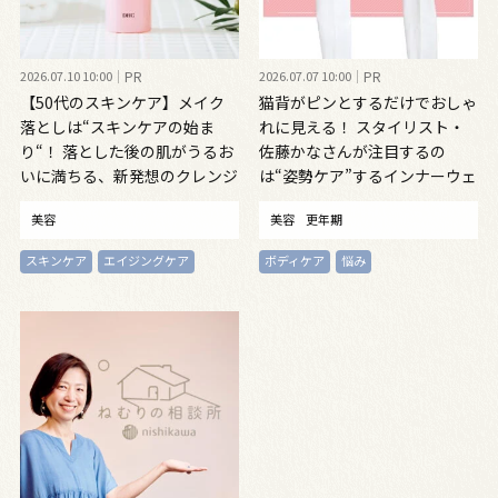
2026.07.10 10:00
PR
2026.07.07 10:00
PR
【50代のスキンケア】メイク
猫背がピンとするだけでおしゃ
落としは“スキンケアの始ま
れに見える！ スタイリスト・
り“！ 落とした後の肌がうるお
佐藤かなさんが注目するの
いに満ちる、新発想のクレンジ
は“姿勢ケア”するインナーウェ
ングオイル
ア
美容
美容
更年期
スキンケア
エイジングケア
ボディケア
悩み