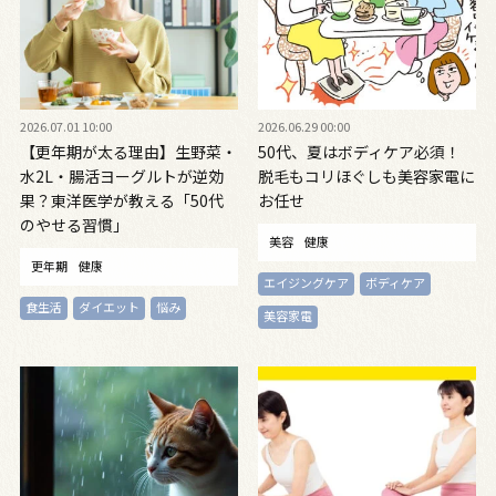
2026.07.01 10:00
2026.06.29 00:00
【更年期が太る理由】生野菜・
50代、夏はボディケア必須！
水2L・腸活ヨーグルトが逆効
脱毛もコリほぐしも美容家電に
果？東洋医学が教える「50代
お任せ
のやせる習慣」
美容
健康
更年期
健康
エイジングケア
ボディケア
食生活
ダイエット
悩み
美容家電