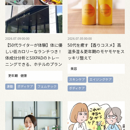
2026.07.09 00:00
2026.07.05 00:00
【50代ライターが体験】体に優
50代を癒す【香りコスメ】高
しい低カロリーなランチつき！
温多湿＆更年期のモヤモヤをス
体成分分析とSIXPADのトレー
ッキリ整えて
ニングできる、ホテルのプラン
美容
をレポート＠ホテルグランバッ
更年期
健康
ハ東京銀座
スキンケア
エイジングケア
運動
ボディケア
フェムテック
ボディケア