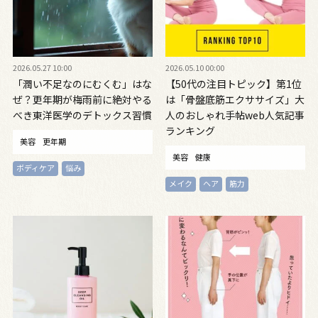
2026.05.27 10:00
2026.05.10 00:00
「潤い不足なのにむくむ」はな
【50代の注目トピック】第1位
ぜ？更年期が梅雨前に絶対やる
は「骨盤底筋エクササイズ」大
べき東洋医学のデトックス習慣
人のおしゃれ手帖web人気記事
ランキング
美容
更年期
美容
健康
ボディケア
悩み
メイク
ヘア
筋力