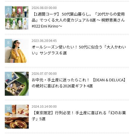
2026.08.03 00:00
【1週間コーデ】 50代葉山暮らし。「20代からの愛用
品」でつくる大人の夏カジュアル8選 ～ 桐野恵美さん
#022 Emi Kirino～
2023.06.28 04:45
オールシーズン使いたい！ 50代に似合う「大人かわい
い」サングラス６選
2026.07.07 00:00
お中元・手土産に迷ったらこれ！ 【DEAN & DELUCA】
の絶対に喜ばれる2026夏ギフト4選
2024.10.14 00:00
【東京限定】行列必至！ 手土産に喜ばれる「幻のお菓
子」5選