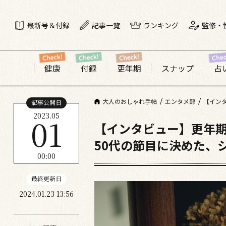
最新号＆付録
記事一覧
ランキング
監修・
健康
付録
更年期
スナップ
占
大人のおしゃれ手帖
エンタメ部
【イン
記事公開日
2023.05
01
【インタビュー】更年
50代の節目に決めた、
00:00
最終更新日
2024.01.23 13:56