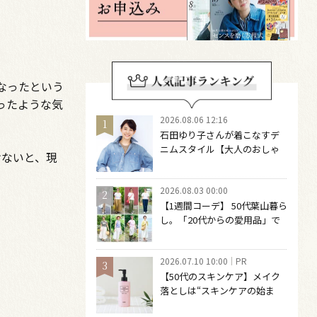
なったという
ったような気
2026.08.06 12:16
石田ゆり子さんが着こなすデ
ニムスタイル【大人のおしゃ
けないと、現
れの最適解】 引き算をするほ
どファッションは自由になる
2026.08.03 00:00
【1週間コーデ】 50代葉山暮ら
し。「20代からの愛用品」で
つくる大人の夏カジュアル8選
～ 桐野恵美さん #022 Emi
2026.07.10 10:00
PR
Kirino～
【50代のスキンケア】メイク
落としは“スキンケアの始ま
り“！ 落とした後の肌がうるお