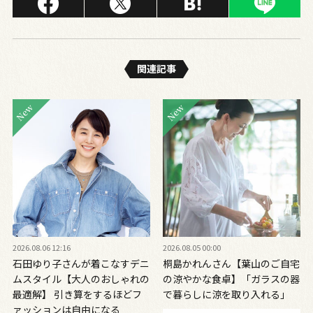
関連記事
2026.08.06 12:16
2026.08.05 00:00
石田ゆり子さんが着こなすデニ
桐島かれんさん【葉山のご自宅
ムスタイル【大人のおしゃれの
の涼やかな食卓】「ガラスの器
最適解】 引き算をするほどフ
で暮らしに涼を取り入れる」
ァッションは自由になる