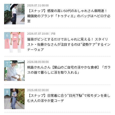
2026.07.31 00:00
【スナップ】感度の高い50代のおしゃれさん御用達！
韓国発のブランド「トゥティエ」のバッグはヘビロテ必
至
2026.07.07 10:00
PR
猫背がピンとするだけでおしゃれに見える！ スタイリ
スト・佐藤かなさんが注目するのは“姿勢ケア”するイン
ナーウェア
2026.08.05 00:00
桐島かれんさん【葉山のご自宅の涼やかな食卓】「ガラ
スの器で暮らしに涼を取り入れる」
2026.08.02 00:00
【スナップ】日常着に合う“日光下駄”で和モダンを楽し
む大人の涼やか夏コーデ