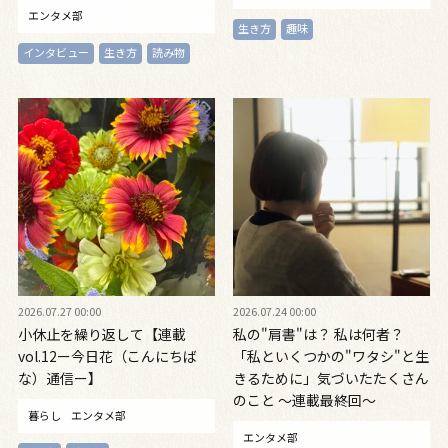
エンタメ部
生き方
趣味
インタビュー
生き方
読み物
2026.07.27 00:00
2026.07.24 00:00
小休止を繰り返して【連載
私の"肩書"は？ 私は何者？
vol.12ー今日花（こんにちば
「私といくつかの"ワタシ"と生
な）通信ー】
きるために」気づいたたくさん
のこと ～連載最終回〜
暮らし
エンタメ部
エンタメ部