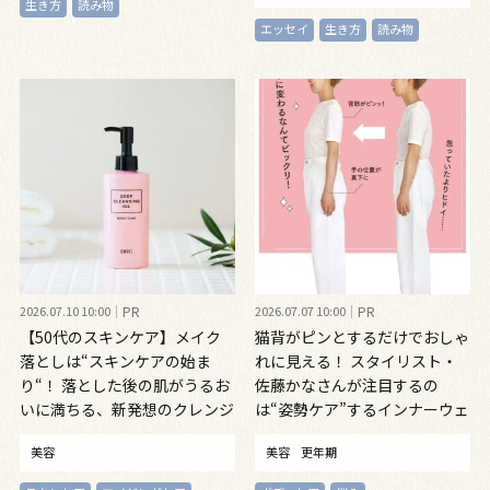
生き方
読み物
エッセイ
生き方
読み物
2026.07.10 10:00
PR
2026.07.07 10:00
PR
【50代のスキンケア】メイク
猫背がピンとするだけでおしゃ
落としは“スキンケアの始ま
れに見える！ スタイリスト・
り“！ 落とした後の肌がうるお
佐藤かなさんが注目するの
いに満ちる、新発想のクレンジ
は“姿勢ケア”するインナーウェ
ングオイル
ア
美容
美容
更年期