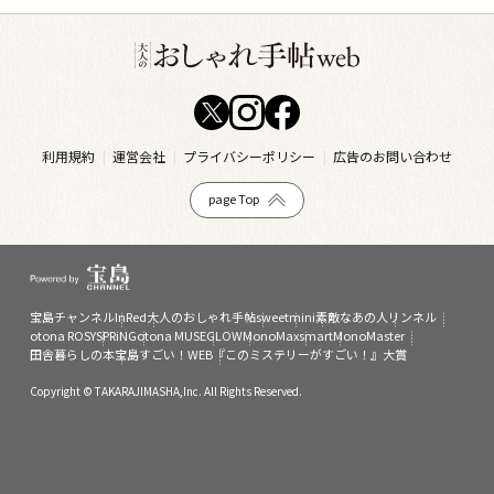
利用規約
運営会社
プライバシーポリシー
広告のお問い合わせ
page Top
宝島チャンネル
InRed
大人のおしゃれ手帖
sweet
mini
素敵なあの人
リンネル
otona ROSY
SPRiNG
otona MUSE
GLOW
MonoMax
smart
MonoMaster
田舎暮らしの本
宝島すごい！WEB
『このミステリーがすごい！』大賞
Copyright © TAKARAJIMASHA,Inc. All Rights Reserved.