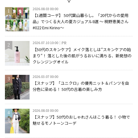
2026.08.03 00:00
【1週間コーデ】 50代葉山暮らし。「20代からの愛用
品」でつくる大人の夏カジュアル8選 ～ 桐野恵美さん
#022 Emi Kirino～
2026.07.10 10:00
PR
【50代のスキンケア】メイク落としは“スキンケアの始
まり“！ 落とした後の肌がうるおいに満ちる、新発想の
クレンジングオイル
2026.03.07 00:00
【スナップ】「ユニクロ」の優秀ニット＆パンツを自
分色に染める！ 50代の古着の楽しみ方
2026.08.03 00:00
【スナップ】50代のおしゃれさんはこう着る！ 小物で
魅せるモノトーンコーデ