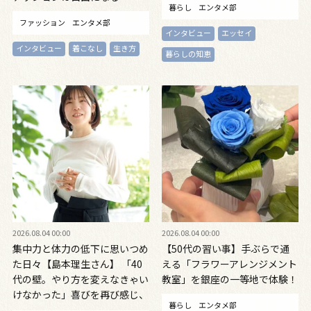
暮らし
エンタメ部
ファッション
エンタメ部
インタビュー
エッセイ
インタビュー
着こなし
生き方
暮らしの知恵
2026.08.04 00:00
2026.08.04 00:00
集中力と体力の低下に思いつめ
【50代の習い事】手ぶらで通
た日々【島本理生さん】 「40
える「フラワーアレンジメント
代の壁。やり方を変えなきゃい
教室」を銀座の一等地で体験！
けなかった」喜びを再び感じ、
暮らし
エンタメ部
自信を取り戻すまで