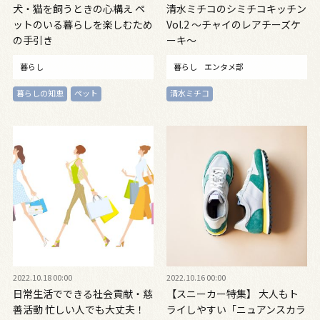
犬・猫を飼うときの心構え ペ
清水ミチコのシミチコキッチン
ットのいる暮らしを楽しむため
Vol.2 〜チャイのレアチーズケ
の手引き
ーキ〜
暮らし
暮らし
エンタメ部
暮らしの知恵
ペット
清水ミチコ
2022.10.18 00:00
2022.10.16 00:00
日常生活でできる社会貢献・慈
【スニーカー特集】 大人もト
善活動 忙しい人でも大丈夫！
ライしやすい「ニュアンスカラ