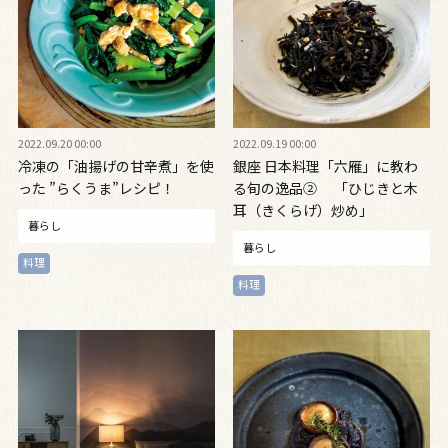
2022.09.20 00:00
2022.09.19 00:00
冷凍の「油揚げの甘辛煮」を使
銀座 日本料理「六雁」に教わ
った ”らくうま”レシピ！
る旬の逸品② 「ひじきと木
耳（きくらげ）炒め」
暮らし
暮らし
料理
料理