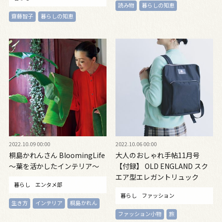
読み物
暮らしの知恵
齋藤智子
暮らしの知恵
2022.10.09 00:00
2022.10.06 00:00
桐島かれんさん BloomingLife
大人のおしゃれ手帖11月号
〜葉を活かしたインテリア〜
【付録】 OLD ENGLAND スク
エア型エレガントリュック
暮らし
エンタメ部
暮らし
ファッション
生き方
インテリア
桐島かれん
ファッション小物
旅