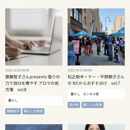
2022.10.02 00:00
2022.09.25 00:00
齋藤智子さんpresents 香りの
松之助オーナー・平野顕子さん
力で自分を癒やす アロマの処
の N.Y.からおすそ分け vol.7
方箋 vol.8
暮らし
エンタメ部
暮らし
読み物
暮らしの知恵
齋藤智子
暮らしの知恵