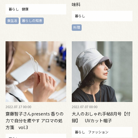
味料
暮らし
健康
暮らし
食生活
暮らしの知恵
料理
2022.07.17 00:00
2022.07.07 00:00
齋藤智子さんpresents 香りの
大人のおしゃれ手帖8月号【付
力で自分を癒やす アロマの処
録】 UVカット帽子
方箋 vol.3
暮らし
ファッション