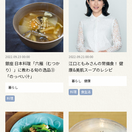
2022.09.23 00:00
2022.09.21 00:00
銀座 日本料理「六雁（むつか
江口ともみさんの常備食！ 健
り）」に教わる旬の逸品③
康&美肌スープのレシピ
「のっぺい汁」
暮らし
健康
暮らし
料理
食生活
料理