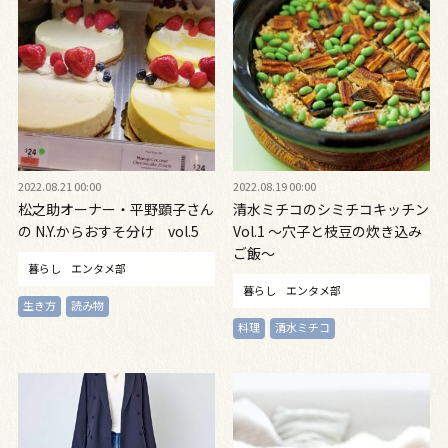
2022.08.21 00:00
2022.08.19 00:00
松之助オーナー・平野顕子さん
清水ミチコのシミチコキッチン
の N.Y.からおすそ分け vol.5
Vol.1 〜穴子と枝豆の炊き込み
ご飯〜
暮らし
エンタメ部
暮らし
エンタメ部
生き方
読み物
料理
清水ミチコ