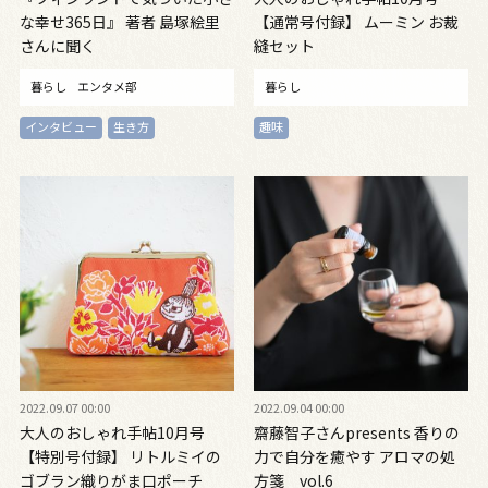
な幸せ365日』 著者 島塚絵里
【通常号付録】 ムーミン お裁
さんに聞く
縫セット
暮らし
エンタメ部
暮らし
インタビュー
生き方
趣味
2022.09.07 00:00
2022.09.04 00:00
大人のおしゃれ手帖10月号
齋藤智子さんpresents 香りの
【特別号付録】 リトルミイの
力で自分を癒やす アロマの処
ゴブラン織りがま口ポーチ
方箋 vol.6