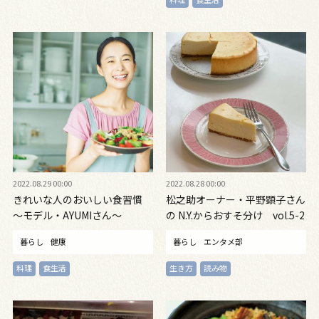
2022.08.29 00:00
2022.08.28 00:00
きれいな人のおいしい食習慣
松之助オーナー・平野顕子さん
〜モデル・AYUMIさん〜
の N.Y.からおすそ分け vol.5-2
暮らし
健康
暮らし
エンタメ部
料理
食生活
生き方
読み物