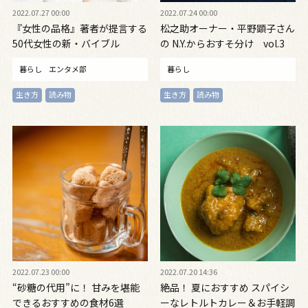
2022.07.27 00:00
2022.07.24 00:00
『女性の品格』著者が提言する
松之助オーナー・平野顕子さん
50代女性の新・バイブル
の N.Y.からおすそ分け vol.3
暮らし
エンタメ部
暮らし
生き方
読み物
生き方
読み物
2022.07.23 00:00
2022.07.20 14:36
“砂糖の代用”に！ 甘みを堪能
絶品！ 夏におすすめ スパイシ
できるおすすめの食材6選
ーなレトルトカレー＆お手軽調