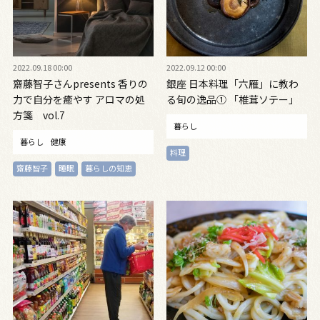
2022.09.18 00:00
2022.09.12 00:00
齋藤智子さんpresents 香りの
銀座 日本料理「六雁」に教わ
力で自分を癒やす アロマの処
る旬の逸品① 「椎茸ソテー」
方箋 vol.7
暮らし
暮らし
健康
料理
齋藤智子
睡眠
暮らしの知恵