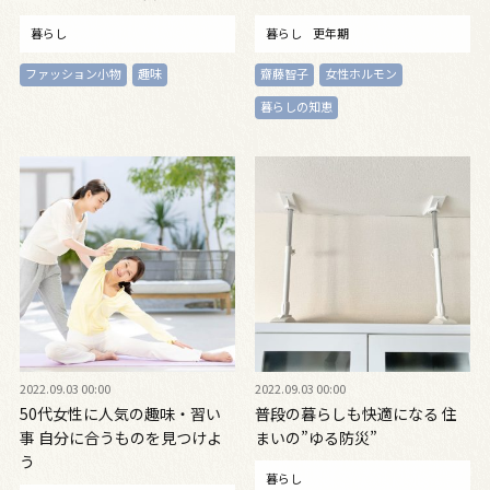
暮らし
暮らし
更年期
ファッション小物
趣味
齋藤智子
女性ホルモン
暮らしの知恵
2022.09.03 00:00
2022.09.03 00:00
50代女性に人気の趣味・習い
普段の暮らしも快適になる 住
事 自分に合うものを見つけよ
まいの”ゆる防災”
う
暮らし