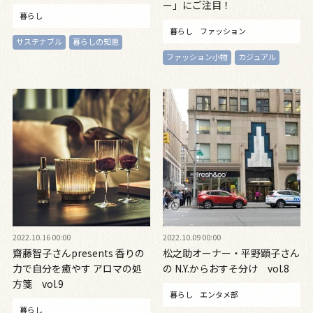
ー」にご注目！
暮らし
暮らし
ファッション
サステナブル
暮らしの知恵
ファッション小物
カジュアル
2022.10.16 00:00
2022.10.09 00:00
齋藤智子さんpresents 香りの
松之助オーナー・平野顕子さん
力で自分を癒やす アロマの処
の N.Y.からおすそ分け vol.8
方箋 vol.9
暮らし
エンタメ部
暮らし