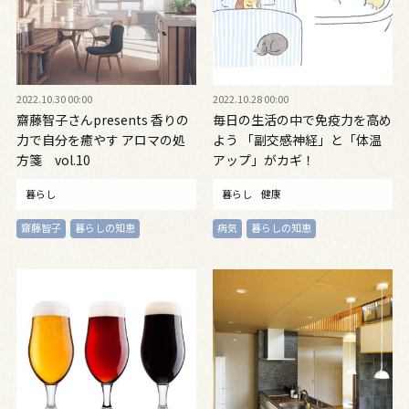
2022.10.30 00:00
2022.10.28 00:00
齋藤智子さんpresents 香りの
毎日の生活の中で免疫力を高め
力で自分を癒やす アロマの処
よう 「副交感神経」と「体温
方箋 vol.10
アップ」がカギ！
暮らし
暮らし
健康
齋藤智子
暮らしの知恵
病気
暮らしの知恵