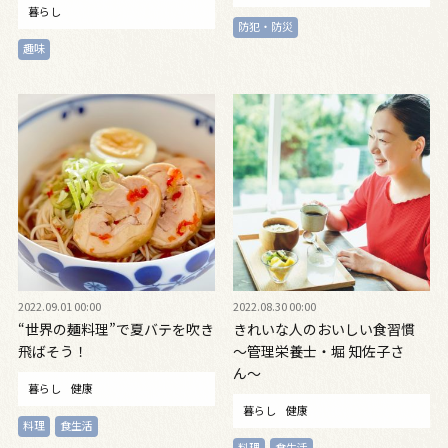
暮らし
防犯・防災
趣味
2022.09.01 00:00
2022.08.30 00:00
“世界の麺料理”で夏バテを吹き
きれいな人のおいしい食習慣
飛ばそう！
〜管理栄養士・堀 知佐子さ
ん〜
暮らし
健康
暮らし
健康
料理
食生活
料理
食生活