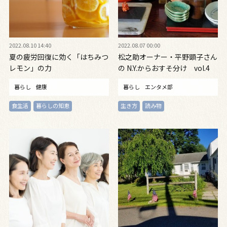
2022.08.10 14:40
2022.08.07 00:00
夏の疲労回復に効く「はちみつ
松之助オーナー・平野顕子さん
レモン」の力
の N.Y.からおすそ分け vol.4
暮らし
健康
暮らし
エンタメ部
食生活
暮らしの知恵
生き方
読み物