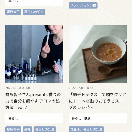
暮らし
ファッション小物
齋藤智子
暮らしの知恵
2022.07.03 00:00
2022.07.01 18:45
齋藤智子さんpresents 香りの
「脳デトックス」で頭をクリア
力で自分を癒やす アロマの処
に！ ～②脳のおそうじスー
方箋 vol.2
プのレシピ～
暮らし
暮らし
健康
齋藤智子
趣味
暮らしの知恵
食生活、暮らしの知恵