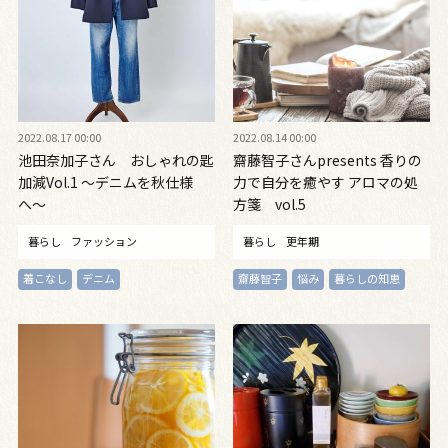
2022.08.17 00:00
2022.08.14 00:00
池田奈加子さん おしゃれの匙
齋藤智子さんpresents 香りの
加減Vol.1 〜デニムを秋仕様
力で自分を癒やす アロマの処
へ〜
方箋 vol.5
暮らし
ファッション
暮らし
更年期
着こなし
デニム
齋藤智子
悩み
暮らしの知恵