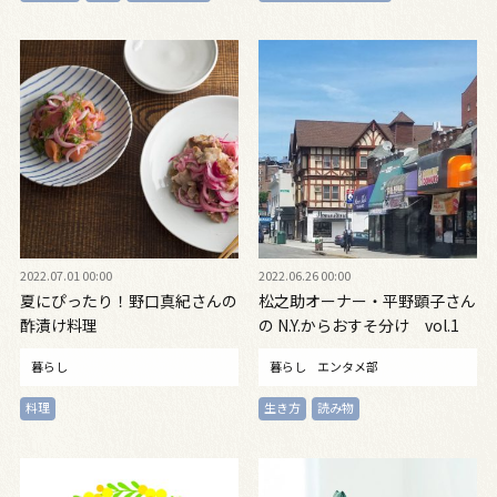
2022.07.01 00:00
2022.06.26 00:00
夏にぴったり！野口真紀さんの
松之助オーナー・平野顕子さん
酢漬け料理
の N.Y.からおすそ分け vol.1
暮らし
暮らし
エンタメ部
料理
生き方
読み物