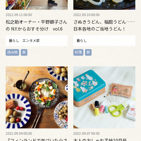
2022.09.11 00:00
2022.09.10 00:00
松之助オーナー・平野顕子さん
さぬきうどん、稲庭うどん……
の N.Y.からおすそ分け vol.6
日本各地のご当地うどん！
暮らし
エンタメ部
暮らし
読み物
旅
料理
旅
2022.09.09 00:00
2022.09.07 00:00
『フィンランドで気づいた小さ
大人のおしゃれ手帖10月号