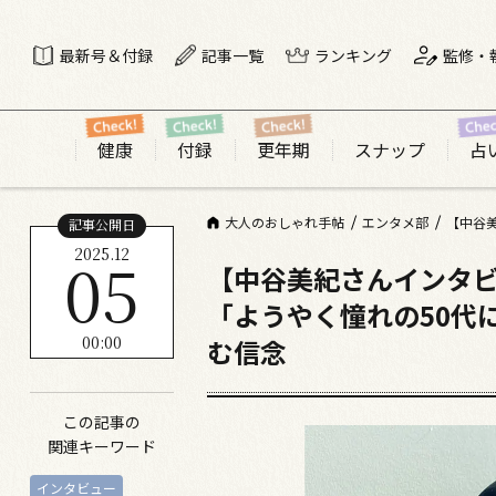
最新号＆付録
記事一覧
ランキング
監修・
健康
付録
更年期
スナップ
占
大人のおしゃれ手帖
エンタメ部
記事公開日
2025.12
05
【中谷美紀さんインタ
「ようやく憧れの50代
00:00
む信念
この記事の
関連キーワード
インタビュー