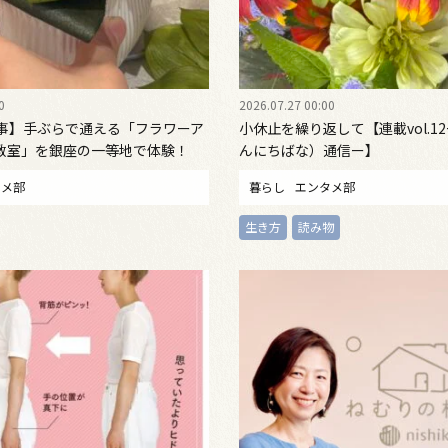
0
2026.07.27 00:00
い事】手ぶらで通える「フラワーア
小休止を繰り返して【連載vol.1
教室」を銀座の一等地で体験！
んにちばな）通信ー】
タメ部
暮らし
エンタメ部
生き方
読み物