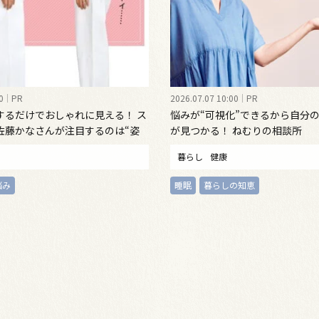
0
PR
2026.07.07 10:00
PR
するだけでおしゃれに見える！ ス
悩みが“可視化”できるから自分
佐藤かなさんが注目するのは“姿
が見つかる！ ねむりの相談所
インナーウェア
暮らし
健康
悩み
睡眠
暮らしの知恵