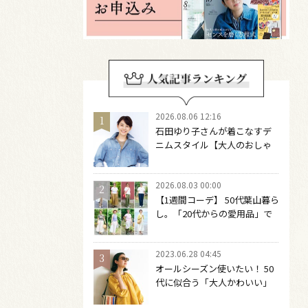
2026.08.06 12:16
石田ゆり子さんが着こなすデ
ニムスタイル【大人のおしゃ
れの最適解】 引き算をするほ
どファッションは自由になる
2026.08.03 00:00
【1週間コーデ】 50代葉山暮ら
し。「20代からの愛用品」で
つくる大人の夏カジュアル8選
～ 桐野恵美さん #022 Emi
2023.06.28 04:45
Kirino～
オールシーズン使いたい！ 50
代に似合う「大人かわいい」
サングラス６選