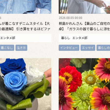
6
2026.08.05 00:00
んが着こなすデニムスタイル【大
桐島かれんさん【葉山のご自宅
の最適解】 引き算をするほどファ
卓】「ガラスの器で暮らしに涼
由になる
エンタメ部
暮らし
エンタメ部
着こなし
生き方
インタビュー
エッセイ
暮らしの