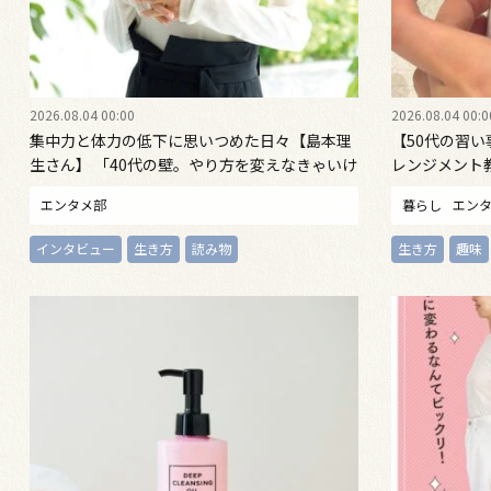
2026.08.04 00:00
2026.08.04 00:0
集中力と体力の低下に思いつめた日々【島本理
【50代の習
生さん】 「40代の壁。やり方を変えなきゃいけ
レンジメント
なかった」喜びを再び感じ、自信を取り戻すま
エンタメ部
暮らし
エン
で
インタビュー
生き方
読み物
生き方
趣味