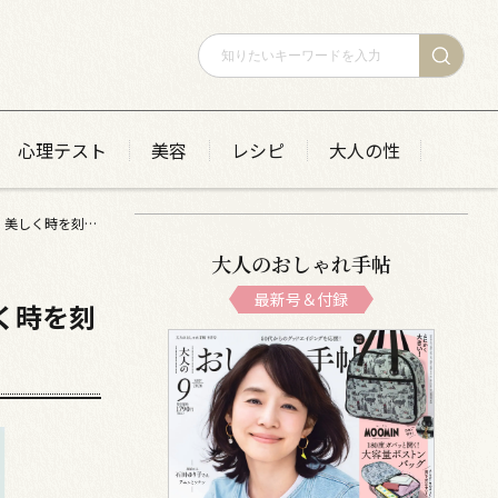
心理テスト
美容
レシピ
大人の性
【中谷美紀さんインタビュー】 「ようやく憧れの50代になれる。今はワクワクしています」美しく時を刻む信念
大人のおしゃれ手帖
最新号＆付録
く時を刻