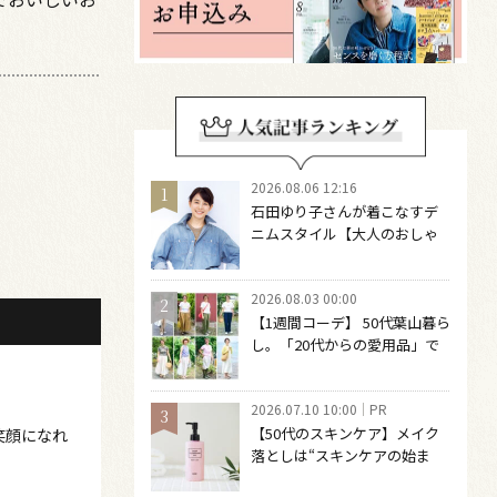
2026.08.06 12:16
石田ゆり子さんが着こなすデ
ニムスタイル【大人のおしゃ
れの最適解】 引き算をするほ
どファッションは自由になる
2026.08.03 00:00
【1週間コーデ】 50代葉山暮ら
し。「20代からの愛用品」で
つくる大人の夏カジュアル8選
～ 桐野恵美さん #022 Emi
2026.07.10 10:00
PR
Kirino～
【50代のスキンケア】メイク
笑顔になれ
落としは“スキンケアの始ま
り“！ 落とした後の肌がうるお