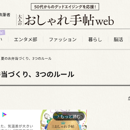
執筆者
い
エンタメ部
ファッション
暮らし
脳活
】夏のお弁当づくり、3つのルール
当づくり、3つのルール
もっと読む
arrow_forward_ios