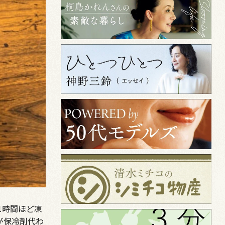
1時間ほど凍
が保冷剤代わ