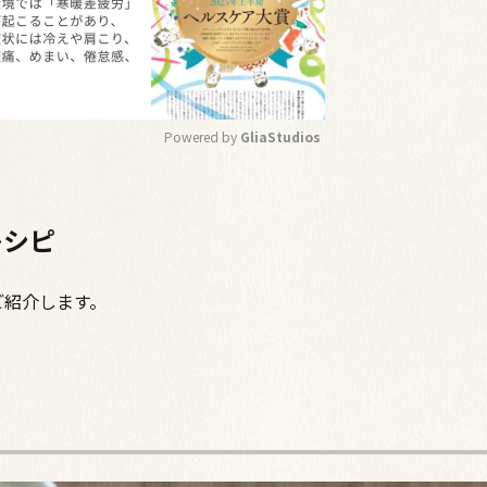
Powered by 
GliaStudios
M
u
レシピ
t
e
ご紹介します。