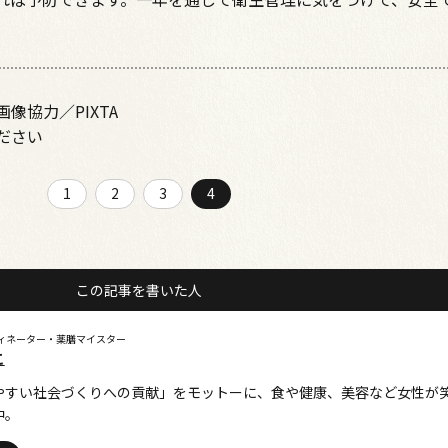
像協力／PIXTA
ださい
1
2
3
4
この記事を書いた人
ィネーター・薬膳マイスター
こ
やすい社会づくりへの貢献」をモットーに、食や健康、美容など女性が
中。