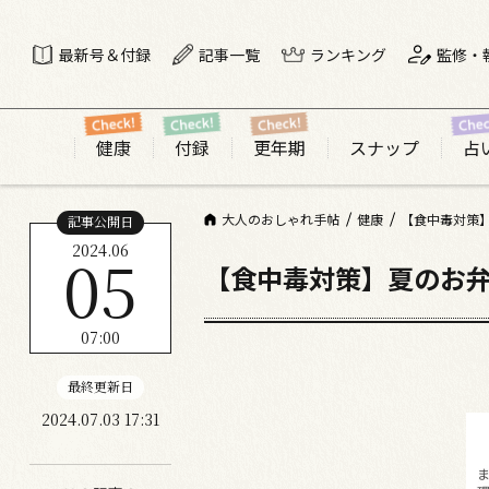
最新号＆付録
記事一覧
ランキング
監修・
健康
付録
更年期
スナップ
占
大人のおしゃれ手帖
健康
【食中毒対策
記事公開日
2024.06
05
【食中毒対策】夏のお弁
07:00
最終更新日
2024.07.03 17:31