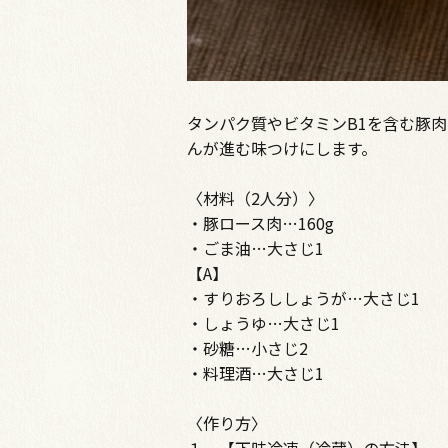
タンパク質やビタミンB1を含む豚
んが進む味つけにします。
〈材料（2人分）〉
・豚ロース肉…160g
・ごま油…大さじ1
【A】
・すりおろししょうが…大さじ1
・しょうゆ…大さじ1
・砂糖…小さじ2
・料理酒…大さじ1
〈作り方〉