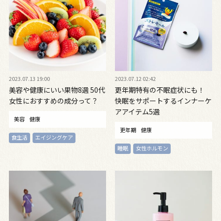
2023.07.13 19:00
2023.07.12 02:42
美容や健康にいい果物8選 50代
更年期特有の不眠症状にも！
女性におすすめの成分って？
快眠をサポートするインナーケ
アアイテム5選
美容
健康
更年期
健康
食生活
エイジングケア
睡眠
女性ホルモン