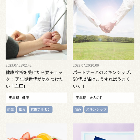
2023.07.28 02:42
2023.07.20 20:00
健康診断を受けたら要チェッ
パートナーとのスキンシップ、
ク！ 更年期世代が気をつけた
50代以降はこうすればうまく
い「血圧」
いく！
更年期
健康
更年期
大人の性
病気
悩み
女性ホルモン
悩み
スキンシップ