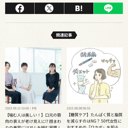
関連記事
2023.09.13 10:00
PR
2023.08.08 06:55
【糖質ケア】たんぱく質と脂質
【噛む人は美しい！】口元の筋
を減らすのはNG？ 50代女性に
肉の衰えが老け見えに⁉ 顔まわ
おすすめの「ロカボ」を知ろ
りの美容にはガムを噛む習慣！