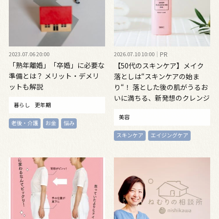
2023.07.06 20:00
2026.07.10 10:00
PR
「熟年離婚」「卒婚」に必要な
【50代のスキンケア】メイク
準備とは？ メリット・デメリ
落としは“スキンケアの始ま
ットも解説
り“！ 落とした後の肌がうるお
いに満ちる、新発想のクレンジ
暮らし
更年期
ングオイル
美容
老後・介護
お金
悩み
スキンケア
エイジングケア