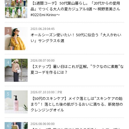
【1週間コーデ】 50代葉山暮らし。「20代からの愛用
品」でつくる大人の夏カジュアル8選 ～ 桐野恵美さん
#022 Emi Kirino～
2023.06.28 04:45
オールシーズン使いたい！ 50代に似合う「大人かわい
い」サングラス６選
2026.08.07 00:00
【スナップ】暑い日はこれが正解。"ラクなのに素敵"な
夏コーデを作るには？
2026.07.10 10:00
PR
【50代のスキンケア】メイク落としは“スキンケアの始
まり“！ 落とした後の肌がうるおいに満ちる、新発想の
クレンジングオイル
2026.08.06 00:00