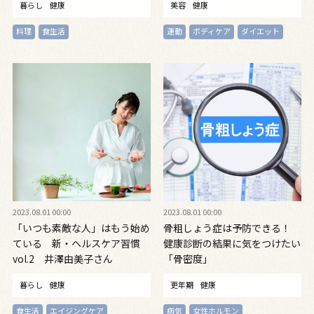
暮らし
健康
美容
健康
料理
食生活
運動
ボディケア
ダイエット
2023.08.01 00:00
2023.08.01 00:00
「いつも素敵な人」はもう始め
骨粗しょう症は予防できる！
ている 新・ヘルスケア習慣
健康診断の結果に気をつけたい
vol.2 井澤由美子さん
「骨密度」
暮らし
健康
更年期
健康
食生活
エイジングケア
病気
女性ホルモン