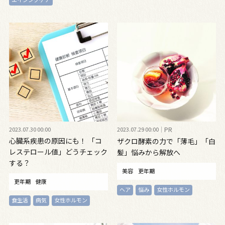
2023.07.30 00:00
2023.07.29 00:00
PR
心臓系疾患の原因にも！ 「コ
ザクロ酵素の力で「薄毛」「白
レステロール値」どうチェック
髪」悩みから解放へ
する？
美容
更年期
更年期
健康
ヘア
悩み
女性ホルモン
食生活
病気
女性ホルモン