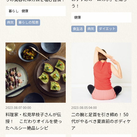
う！
暮らし
健康
健康
病気
暮らしの知恵
食生活
病気
ダイエット
2023.08.07 00:00
2023.08.05 04:00
料理家・松見早枝子さんが伝
二の腕と足首を引き締め！ 50
授！ こだわりオイルを使っ
代がやるべき夏直前のボディケ
たヘルシー絶品レシピ
ア