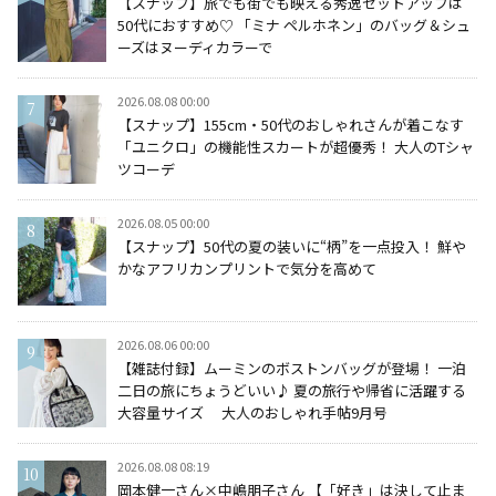
【スナップ】旅でも街でも映える秀逸セットアップは
50代におすすめ♡ 「ミナ ペルホネン」のバッグ＆シュ
ーズはヌーディカラーで
2026.08.08 00:00
【スナップ】155cm・50代のおしゃれさんが着こなす
「ユニクロ」の機能性スカートが超優秀！ 大人のTシャ
ツコーデ
2026.08.05 00:00
【スナップ】50代の夏の装いに“柄”を一点投入！ 鮮や
かなアフリカンプリントで気分を高めて
2026.08.06 00:00
【雑誌付録】ムーミンのボストンバッグが登場！ 一泊
二日の旅にちょうどいい♪ 夏の旅行や帰省に活躍する
大容量サイズ 大人のおしゃれ手帖9月号
2026.08.08 08:19
岡本健一さん×中嶋朋子さん 【「好き」は決して止ま