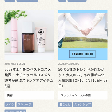
2023.07.31 06:21
2023.07.28 09:00
2023年上半期のベストコスメ
50代女性のトレンドが丸わか
発表！ ナチュララルコスメ＆
り！ 大人のおしゃれ手帖web
読者が選ぶスキンケアアイテム
人気記事TOP10（7月10日～23
6選
日）
美容
ファッション
大人の性
メイク
スキンケア
着こなし
スキンシップ
エイジングケア