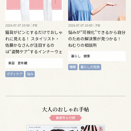
2026.07.07 10:00
PR
2026.07.07 10:00
PR
猫背がピンとするだけでおしゃ
悩みが“可視化”できるから自分
れに見える！ スタイリスト・
のための解決策が見つかる！
佐藤かなさんが注目するの
ねむりの相談所
は“姿勢ケア”するインナーウェ
暮らし
健康
ア
美容
更年期
睡眠
暮らしの知恵
ボディケア
悩み
大人のおしゃれ手帖
最新号＆付録