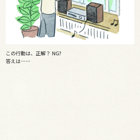
この行動は、正解？ NG?
答えは……