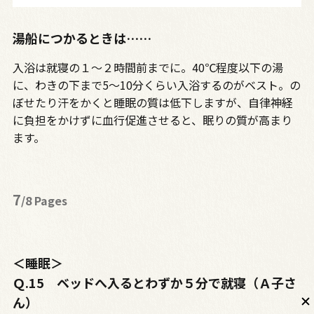
湯船につかるときは……
入浴は就寝の１～２時間前までに。40℃程度以下の湯
に、わきの下まで5～10分くらい入浴するのがベスト。の
ぼせたり汗をかくと睡眠の質は低下しますが、自律神経
に負担をかけずに血行促進させると、眠りの質が高まり
ます。
7
/8 Pages
＜睡眠＞
Ｑ.15 ベッドへ入るとわずか５分で就寝（Ａ子さ
ん）