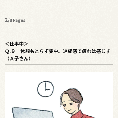
2
/8 Pages
＜仕事中＞
Ｑ.９ 休憩もとらず集中。達成感で疲れは感じず
（Ａ子さん）