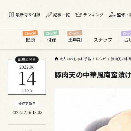
最新号＆付録
記事一覧
ランキング
監修・
健康
付録
更年期
スナップ
占
大人のおしゃれ手帖
レシピ
豚肉天の中
記事公開日
2022.06
14
豚肉天の中華風南蛮漬
14:25
最終更新日
2022.12.16 13:03