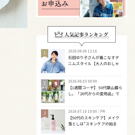
2026.08.06 12:16
石田ゆり子さんが着こなすデ
ニムスタイル【大人のおしゃ
れの最適解】 引き算をするほ
どファッションは自由になる
2026.08.03 00:00
【1週間コーデ】 50代葉山暮ら
し。「20代からの愛用品」で
つくる大人の夏カジュアル8選
～ 桐野恵美さん #022 Emi
2026.07.10 10:00
PR
Kirino～
【50代のスキンケア】メイク
落としは“スキンケアの始ま
り“！ 落とした後の肌がうるお