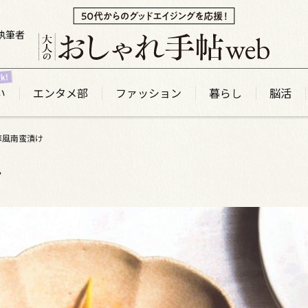
執筆者
い
エンタメ部
ファッション
暮らし
脳活
華風南蛮漬け
け