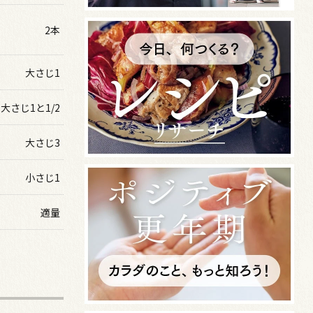
2本
大さじ1
大さじ1と1/2
大さじ3
小さじ1
適量