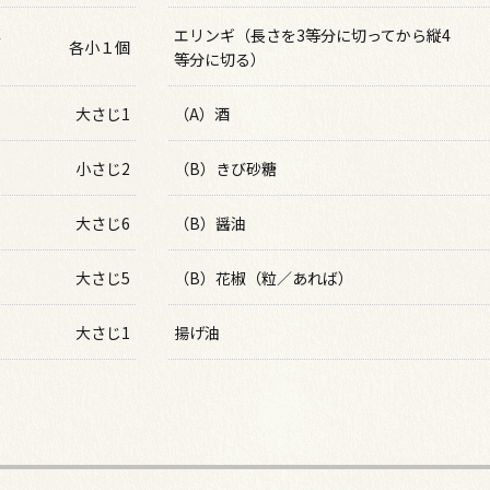
薄
エリンギ（長さを3等分に切ってから縦4
各小１個
等分に切る）
大さじ1
（A）酒
小さじ2
（B）きび砂糖
大さじ6
（B）醤油
大さじ5
（B）花椒（粒／あれば）
大さじ1
揚げ油