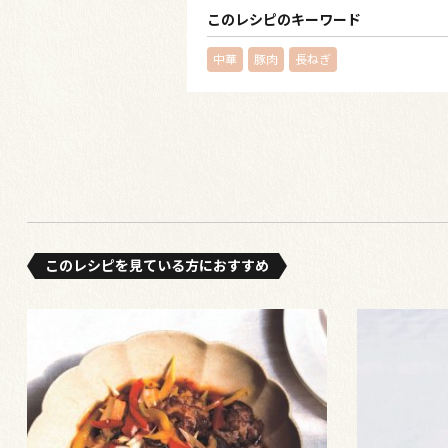
このレシピのキーワード
中華
豚肉
長ねぎ
このレシピを⾒ている⽅におすすめ