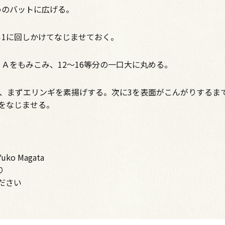
めのバットに広げる。
1に回しかけてなじませておく。
Ａをもみこみ、12～16等分の一口大に丸める。
し、まずエリンギを素揚げする。次に3を表面がこんがりするま
をなじませる。
 Yuko Magata
り
ださい