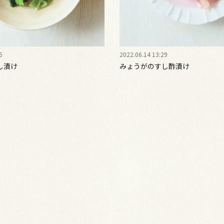
5
2022.06.14 13:29
し漬け
みょうがのすし酢漬け