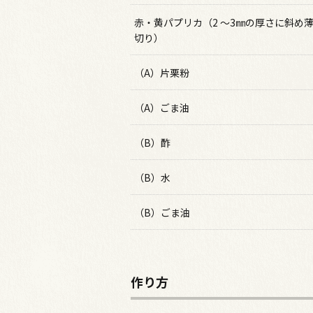
赤・黄パプリカ（2 ～3㎜の厚さに斜め
切り）
（A）片栗粉
（A）ごま油
（B）酢
（B）水
（B）ごま油
作り方