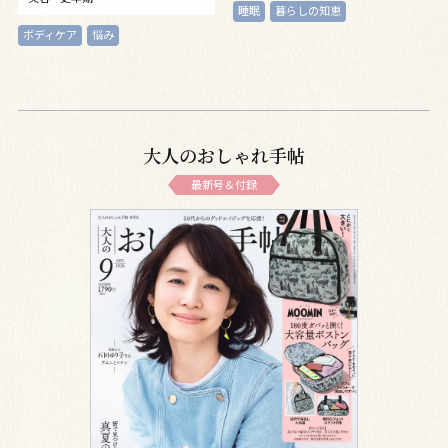
睡眠
暮らしの知恵
ボディケア
悩み
大人のおしゃれ手帖
最新号＆付録