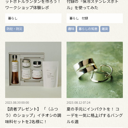
ットボトルランタンを作ろう！
付録の「保冷ステンレスボト
ワークショップ体験レポ
ル」を使ってみた
暮らし
暮らし
付録
防犯・防災
趣味
暮らしの知恵
雑貨
2023.08.30 00:00
2023.08.12 07:24
【読者プレゼント】 「（ふつ
夏の手元にインパクトを！ コ
う）のショップ」イチオシの調
ーデを一気に格上げするバング
味料セットを2名様に！
ル６選