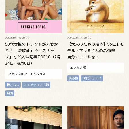
2023.08.15 00:00
2023.08.14 00:00
50代女性のトレンドが丸わか
【大人のための絵本】vol.11 モ
り！ 「夏映画」や「スナッ
デル・アンヌさんの名作選
プ」など人気記事TOP10（7月
自分にエールを！
24日～8月6日）
エンタメ部
ファッション
エンタメ部
読み物
50代モデルズ
着こなし
ファッション小物
映画