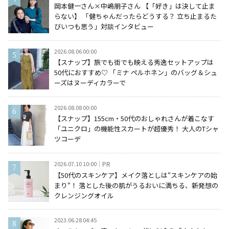
岡本健一さん×中嶋朋子さん 【「好き」は決して止ま
らない】 「健ちゃんだったらどうする？ 立ち止まるた
びいつも思う」対談インタビュー
2026.08.06 00:00
【スナップ】旅でも街でも映える秀逸セットアップは
50代におすすめ♡ 「ミナ ペルホネン」のバッグ＆シュ
ーズはヌーディカラーで
2026.08.08 00:00
【スナップ】155cm・50代のおしゃれさんが着こなす
「ユニクロ」の機能性スカートが超優秀！ 大人のTシャ
ツコーデ
2026.07.10 10:00
PR
【50代のスキンケア】メイク落としは“スキンケアの始
まり“！ 落とした後の肌がうるおいに満ちる、新発想の
クレンジングオイル
2023.06.28 04:45