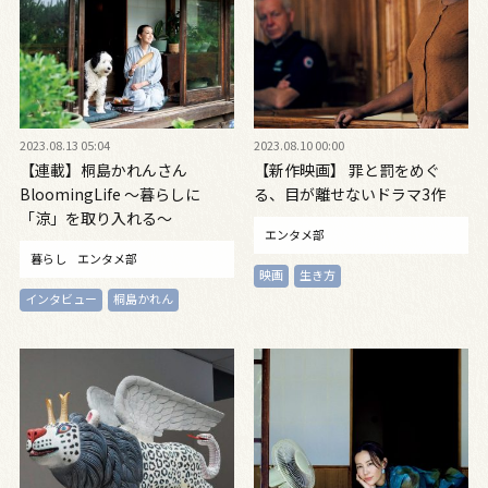
2023.08.13 05:04
2023.08.10 00:00
【連載】桐島かれんさん
【新作映画】 罪と罰をめぐ
BloomingLife 〜暮らしに
る、目が離せないドラマ3作
「涼」を取り入れる〜
エンタメ部
暮らし
エンタメ部
映画
生き方
インタビュー
桐島かれん