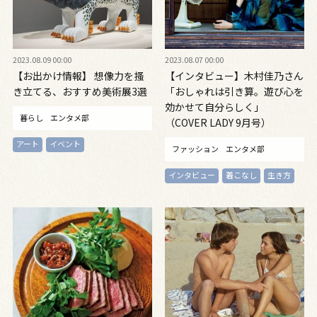
2023.08.09 00:00
2023.08.07 00:00
【お出かけ情報】 想像力を搔
【インタビュー】木村佳乃さん
き立てる、おすすめ美術展3選
「おしゃれは引き算。遊び心を
効かせて自分らしく」
暮らし
エンタメ部
（COVER LADY 9月号）
アート
イベント
ファッション
エンタメ部
インタビュー
着こなし
生き方