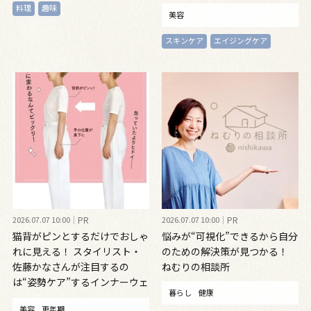
ングオイル
料理
趣味
美容
スキンケア
エイジングケア
2026.07.07 10:00
PR
2026.07.07 10:00
PR
猫背がピンとするだけでおしゃ
悩みが“可視化”できるから自分
れに見える！ スタイリスト・
のための解決策が見つかる！
佐藤かなさんが注目するの
ねむりの相談所
は“姿勢ケア”するインナーウェ
暮らし
健康
ア
美容
更年期