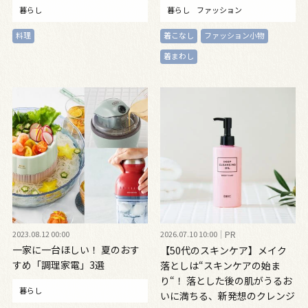
暮らし
暮らし
ファッション
料理
着こなし
ファッション小物
着まわし
2023.08.12 00:00
2026.07.10 10:00
PR
一家に一台ほしい！ 夏のおす
【50代のスキンケア】メイク
すめ「調理家電」3選
落としは“スキンケアの始ま
り“！ 落とした後の肌がうるお
暮らし
いに満ちる、新発想のクレンジ