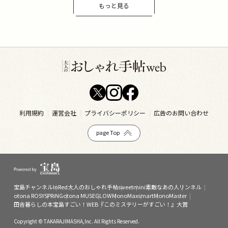
もっと見る
利用規約
運営会社
プライバシーポリシー
広告のお問い合わせ
page Top
宝島チャンネル
InRed
大人のおしゃれ手帖
sweet
mini
素敵なあの人
リンネル
otona ROSY
SPRiNG
otona MUSE
GLOW
MonoMax
smart
MonoMaster
田舎暮らしの本
宝島すごい！WEB
『このミステリーがすごい！』大賞
Copyright © TAKARAJIMASHA,Inc. All Rights Reserved.