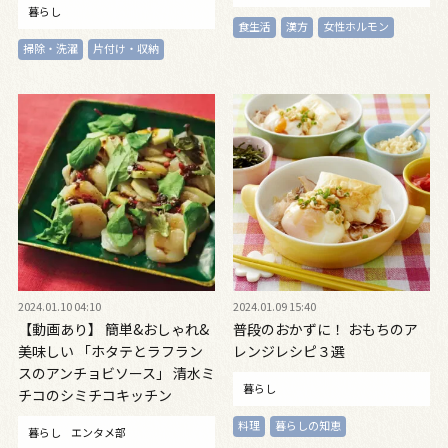
暮らし
食生活
漢方
女性ホルモン
掃除・洗濯
片付け・収納
2024.01.10 04:10
2024.01.09 15:40
【動画あり】 簡単&おしゃれ&
普段のおかずに！ おもちのア
美味しい 「ホタテとラフラン
レンジレシピ３選
スのアンチョビソース」 清水ミ
暮らし
チコのシミチコキッチン
料理
暮らしの知恵
暮らし
エンタメ部