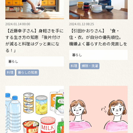
2024.01.14 00:00
2024.01.12 08:25
【近藤幸子さん】身軽さを手に
【引田かおりさん】 〝食・
する生き方の知恵 「後片付け
住・衣〟が自分の優先順位。
が減ると料理はグッと楽にな
機嫌よく暮らすための見直しを
る！」
暮らし
暮らし
料理
掃除・洗濯
料理
暮らしの知恵