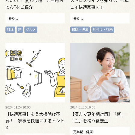
べたい！ “変わり種”“ご当地お
ストレスタイプを知って、今年
でん”をご紹介
こそ快適家事を！
暮らし
暮らし
料理
旅
グルメ
掃除・洗濯
片付け・収納
2024.01.24 10:00
2024.01.10 10:00
【快適家事】もう大掃除は不
【漢方で更年期対策】「腎」
要！ 家事を快適にするヒント
「血」を補う食養生
8
更年期
健康