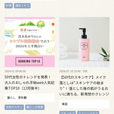
料理
清水ミチコ
2024.01.09 06:00
2026.07.10 10:00
PR
50代女性のトレンドを発表！
【50代のスキンケア】メイク
大人のおしゃれ手帖web人気記
落としは“スキンケアの始ま
事TOP10（12月後半）
り“！ 落とした後の肌がうるお
いに満ちる、新発想のクレンジ
暮らし
更年期
ングオイル
美容
女性ホルモン
暮らしの知恵
スキンケア
エイジングケア