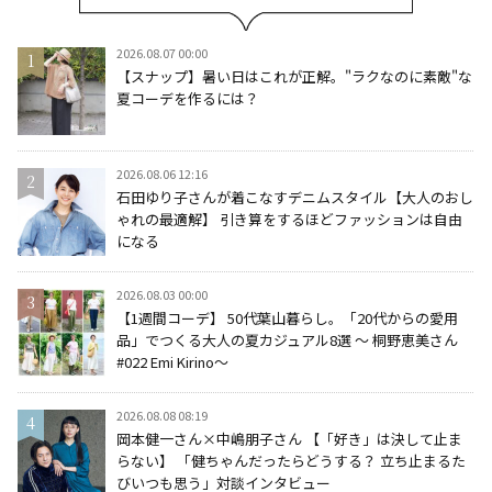
2026.08.07 00:00
【スナップ】暑い日はこれが正解。"ラクなのに素敵"な
夏コーデを作るには？
2026.08.06 12:16
石田ゆり子さんが着こなすデニムスタイル【大人のおし
ゃれの最適解】 引き算をするほどファッションは自由
になる
2026.08.03 00:00
【1週間コーデ】 50代葉山暮らし。「20代からの愛用
品」でつくる大人の夏カジュアル8選 ～ 桐野恵美さん
#022 Emi Kirino～
2026.08.08 08:19
岡本健一さん×中嶋朋子さん 【「好き」は決して止ま
らない】 「健ちゃんだったらどうする？ 立ち止まるた
びいつも思う」対談インタビュー