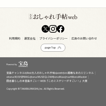
利用規約
運営会社
プライバシーポリシー
広告のお問い合わせ
page Top
宝島チャンネル
InRed
大人のおしゃれ手帖
sweet
mini
素敵なあの人
リンネル
otona ROSY
SPRiNG
otona MUSE
GLOW
MonoMax
smart
MonoMaster
田舎暮らしの本
宝島すごい！WEB
『このミステリーがすごい！』大賞
Copyright © TAKARAJIMASHA,Inc. All Rights Reserved.