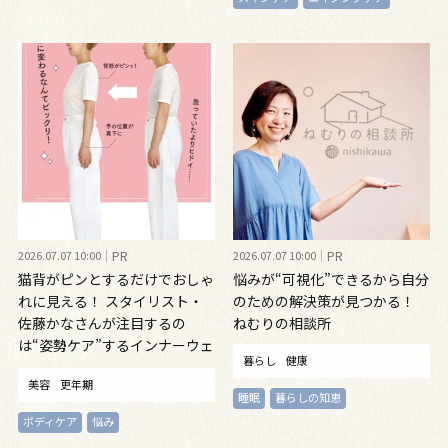
2026.07.07 10:00
PR
2026.07.07 10:00
PR
猫背がピンとするだけでおしゃ
悩みが“可視化”できるから自分
れに見える！ スタイリスト・
のための解決策が見つかる！
佐藤かなさんが注目するの
ねむりの相談所
は“姿勢ケア”するインナーウェ
暮らし
健康
ア
美容
更年期
睡眠
暮らしの知恵
ボディケア
悩み