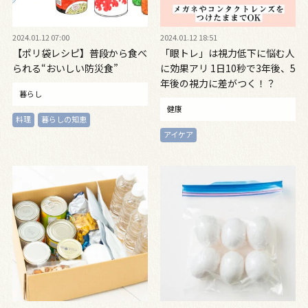
2024.01.12 07:00
2024.01.12 18:51
【ポリ袋レシピ】普段から食べ
「眼トレ」は視力低下に悩む人
られる“おいしい防災食”
に効果アリ 1日10秒で3年後、5
年後の視力に差がつく！？
暮らし
健康
料理
暮らしの知恵
アイケア