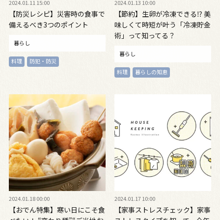
2024.01.11 15:00
2024.01.13 10:00
【防災レシピ】災害時の食事で
【節約】生卵が冷凍できる⁉ 美
備えるべき3つのポイント
味しくて時短が叶う「冷凍貯金
術」って知ってる？
暮らし
暮らし
料理
防犯・防災
料理
暮らしの知恵
2024.01.18 00:00
2024.01.17 10:00
【おでん特集】寒い日にこそ食
【家事ストレスチェック】家事