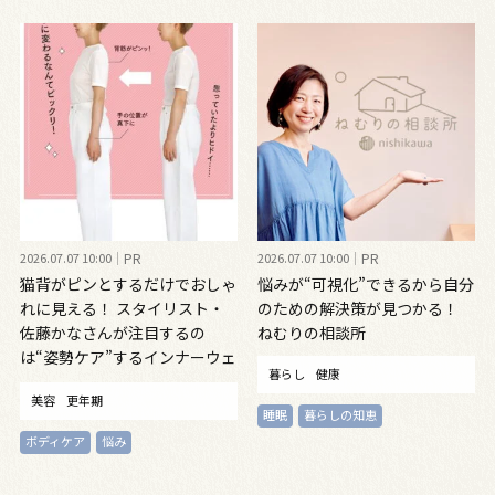
2026.07.07 10:00
PR
2026.07.07 10:00
PR
猫背がピンとするだけでおしゃ
悩みが“可視化”できるから自分
れに見える！ スタイリスト・
のための解決策が見つかる！
佐藤かなさんが注目するの
ねむりの相談所
は“姿勢ケア”するインナーウェ
暮らし
健康
ア
美容
更年期
睡眠
暮らしの知恵
ボディケア
悩み