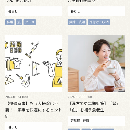
でん”をご紹介
こそ快適家事を！
暮らし
暮らし
料理
旅
グルメ
掃除・洗濯
片付け・収納
2024.01.24 10:00
2024.01.10 10:00
【快適家事】もう大掃除は不
【漢方で更年期対策】「腎」
要！ 家事を快適にするヒント
「血」を補う食養生
8
更年期
健康
暮らし