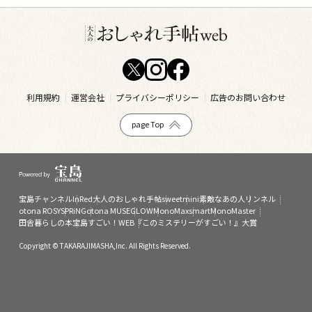
利用規約
運営会社
プライバシーポリシー
広告のお問い合わせ
page Top
宝島チャンネル
InRed
大人のおしゃれ手帖
sweet
mini
素敵なあの人
リンネル
otona ROSY
SPRiNG
otona MUSE
GLOW
MonoMax
smart
MonoMaster
田舎暮らしの本
宝島すごい！WEB
『このミステリーがすごい！』大賞
Copyright © TAKARAJIMASHA,Inc. All Rights Reserved.