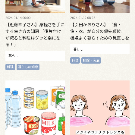
2024.01.14 00:00
2024.01.12 08:25
【近藤幸子さん】身軽さを手に
【引田かおりさん】 〝食・
する生き方の知恵 「後片付け
住・衣〟が自分の優先順位。
が減ると料理はグッと楽にな
機嫌よく暮らすための見直しを
る！」
暮らし
暮らし
料理
掃除・洗濯
料理
暮らしの知恵