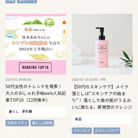
2024.01.09 06:00
2026.07.10 10:00
PR
50代女性のトレンドを発表！
【50代のスキンケア】メイク
大人のおしゃれ手帖web人気記
落としは“スキンケアの始ま
事TOP10（12月後半）
り“！ 落とした後の肌がうるお
いに満ちる、新発想のクレンジ
暮らし
更年期
ングオイル
美容
女性ホルモン
暮らしの知恵
スキンケア
エイジングケア