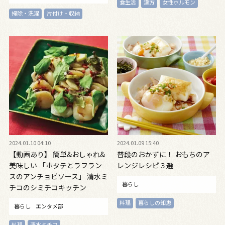
食生活
漢方
女性ホルモン
掃除・洗濯
片付け・収納
2024.01.10 04:10
2024.01.09 15:40
【動画あり】 簡単&おしゃれ&
普段のおかずに！ おもちのア
美味しい 「ホタテとラフラン
レンジレシピ３選
スのアンチョビソース」 清水ミ
暮らし
チコのシミチコキッチン
料理
暮らしの知恵
暮らし
エンタメ部
料理
清水ミチコ