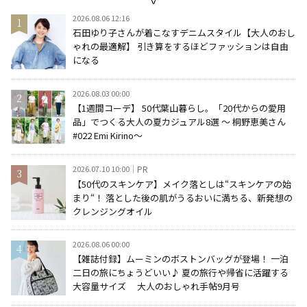
2026.08.06 12:16
石田ゆり子さんが着こなすデニムスタイル【大人のおし
ゃれの最適解】 引き算をするほどファッションは自由
になる
2026.08.03 00:00
【1週間コーデ】 50代葉山暮らし。「20代からの愛用
品」でつくる大人の夏カジュアル8選 ～ 桐野恵美さん
#022 Emi Kirino～
2026.07.10 10:00
PR
【50代のスキンケア】メイク落としは“スキンケアの始
まり“！ 落とした後の肌がうるおいに満ちる、新発想の
クレンジングオイル
2026.08.06 00:00
【雑誌付録】ムーミンのボストンバッグが登場！ 一泊
二日の旅にちょうどいい♪ 夏の旅行や帰省に活躍する
大容量サイズ 大人のおしゃれ手帖9月号