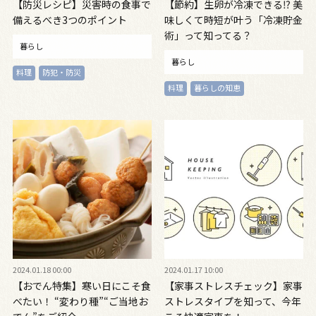
【防災レシピ】災害時の食事で
【節約】生卵が冷凍できる⁉ 美
備えるべき3つのポイント
味しくて時短が叶う「冷凍貯金
術」って知ってる？
暮らし
暮らし
料理
防犯・防災
料理
暮らしの知恵
2024.01.18 00:00
2024.01.17 10:00
【おでん特集】寒い日にこそ食
【家事ストレスチェック】家事
べたい！ “変わり種”“ご当地お
ストレスタイプを知って、今年