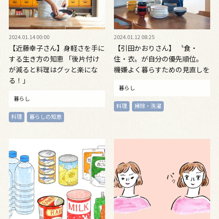
2024.01.14 00:00
2024.01.12 08:25
【近藤幸子さん】身軽さを手に
【引田かおりさん】 〝食・
する生き方の知恵 「後片付け
住・衣〟が自分の優先順位。
が減ると料理はグッと楽にな
機嫌よく暮らすための見直しを
る！」
暮らし
暮らし
料理
掃除・洗濯
料理
暮らしの知恵