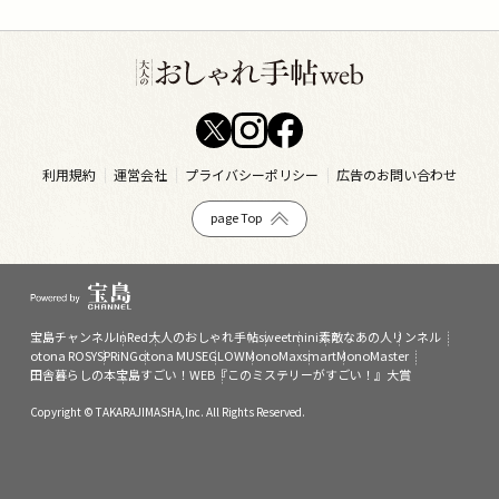
利用規約
運営会社
プライバシーポリシー
広告のお問い合わせ
page Top
宝島チャンネル
InRed
大人のおしゃれ手帖
sweet
mini
素敵なあの人
リンネル
otona ROSY
SPRiNG
otona MUSE
GLOW
MonoMax
smart
MonoMaster
田舎暮らしの本
宝島すごい！WEB
『このミステリーがすごい！』大賞
Copyright © TAKARAJIMASHA,Inc. All Rights Reserved.