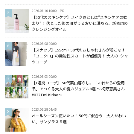
2026.07.10 10:00
PR
【50代のスキンケア】メイク落としは“スキンケアの始
まり“！ 落とした後の肌がうるおいに満ちる、新発想の
クレンジングオイル
2026.08.08 00:00
【スナップ】155cm・50代のおしゃれさんが着こなす
「ユニクロ」の機能性スカートが超優秀！ 大人のTシャ
ツコーデ
2026.08.03 00:00
【1週間コーデ】 50代葉山暮らし。「20代からの愛用
品」でつくる大人の夏カジュアル8選 ～ 桐野恵美さん
#022 Emi Kirino～
2023.06.28 04:45
オールシーズン使いたい！ 50代に似合う「大人かわい
い」サングラス６選