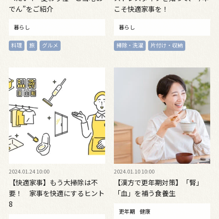
でん”をご紹介
こそ快適家事を！
暮らし
暮らし
料理
旅
グルメ
掃除・洗濯
片付け・収納
2024.01.24 10:00
2024.01.10 10:00
【快適家事】もう大掃除は不
【漢方で更年期対策】「腎」
要！ 家事を快適にするヒント
「血」を補う食養生
8
更年期
健康