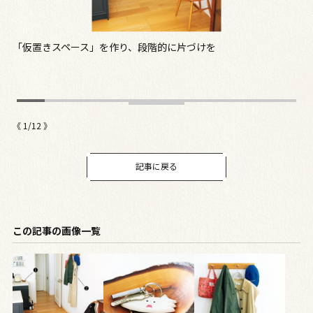
を
「仮置きスペース」を作り、段階的に片づけを
ス
《
1
/
12
》
記事に戻る
この記事の画像一覧