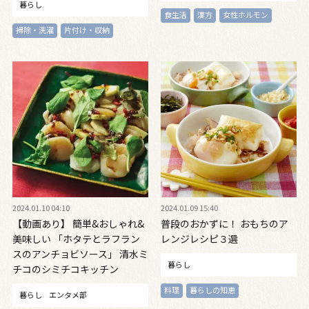
暮らし
食生活
漢方
女性ホルモン
掃除・洗濯
片付け・収納
2024.01.10 04:10
2024.01.09 15:40
【動画あり】 簡単&おしゃれ&
普段のおかずに！ おもちのア
美味しい 「ホタテとラフラン
レンジレシピ３選
スのアンチョビソース」 清水ミ
暮らし
チコのシミチコキッチン
料理
暮らしの知恵
暮らし
エンタメ部