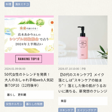
料理
清水ミチコ
2024.01.09 06:00
2026.07.10 10:00
PR
50代女性のトレンドを発表！
【50代のスキンケア】メイク
大人のおしゃれ手帖web人気記
落としは“スキンケアの始ま
事TOP10（12月後半）
り“！ 落とした後の肌がうるお
いに満ちる、新発想のクレンジ
暮らし
更年期
ングオイル
美容
女性ホルモン
暮らしの知恵
スキンケア
エイジングケア