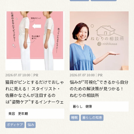
2026.07.07 10:00
PR
2026.07.07 10:00
PR
猫背がピンとするだけでおしゃ
悩みが“可視化”できるから自分
れに見える！ スタイリスト・
のための解決策が見つかる！
佐藤かなさんが注目するの
ねむりの相談所
は“姿勢ケア”するインナーウェ
暮らし
健康
ア
美容
更年期
睡眠
暮らしの知恵
ボディケア
悩み