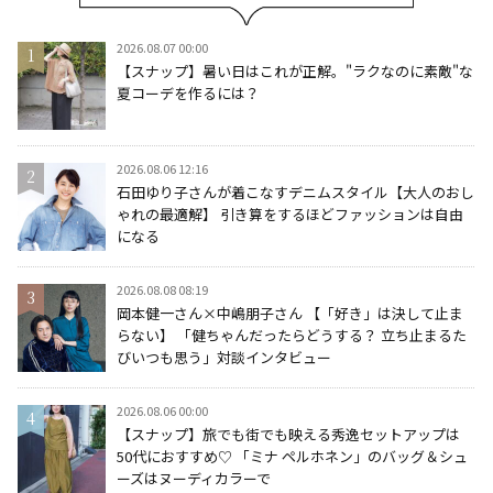
2026.08.07 00:00
【スナップ】暑い日はこれが正解。"ラクなのに素敵"な
夏コーデを作るには？
2026.08.06 12:16
石田ゆり子さんが着こなすデニムスタイル【大人のおし
ゃれの最適解】 引き算をするほどファッションは自由
になる
2026.08.08 08:19
岡本健一さん×中嶋朋子さん 【「好き」は決して止ま
らない】 「健ちゃんだったらどうする？ 立ち止まるた
びいつも思う」対談インタビュー
2026.08.06 00:00
【スナップ】旅でも街でも映える秀逸セットアップは
50代におすすめ♡ 「ミナ ペルホネン」のバッグ＆シュ
ーズはヌーディカラーで