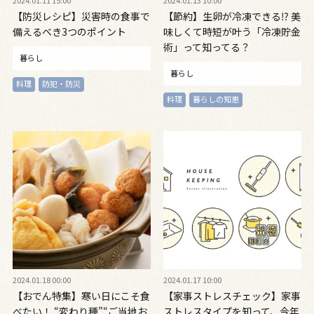
【防災レシピ】災害時の食事で
【節約】生卵が冷凍できる⁉ 美
備えるべき3つのポイント
味しくて時短が叶う「冷凍貯金
術」って知ってる？
暮らし
暮らし
料理
防犯・防災
料理
暮らしの知恵
2024.01.18 00:00
2024.01.17 10:00
【おでん特集】寒い日にこそ食
【家事ストレスチェック】家事
べたい！ “変わり種”“ご当地お
ストレスタイプを知って、今年