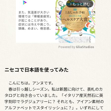
もっと読む
arrow_forward_ios
Powered by 
GliaStudios
M
u
t
ニセコで日本語を使ってみた
e
こんにちは。アンヌです。
春は引っ越しシーズン。私は新居に向けて、表札のカ
タログと向き合っていました。「イタリア産天然石に英
字刻印でラグジュアリーに？ それとも、アイアン素材の
アルファベットでスタイリッシュに？」。いずれにして