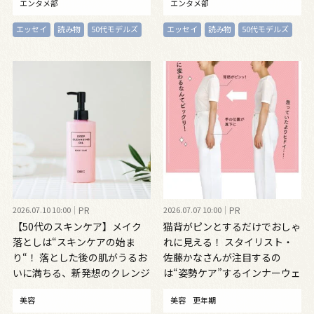
エンタメ部
エンタメ部
vol.29
エッセイ
読み物
50代モデルズ
エッセイ
読み物
50代モデルズ
2026.07.10 10:00
PR
2026.07.07 10:00
PR
【50代のスキンケア】メイク
猫背がピンとするだけでおしゃ
落としは“スキンケアの始ま
れに見える！ スタイリスト・
り“！ 落とした後の肌がうるお
佐藤かなさんが注目するの
いに満ちる、新発想のクレンジ
は“姿勢ケア”するインナーウェ
ングオイル
ア
美容
美容
更年期