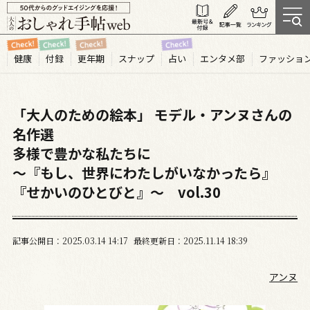
健康
付録
更年期
スナップ
占い
エンタメ部
ファッショ
「大人のための絵本」 モデル・アンヌさんの
名作選
多様で豊かな私たちに
～『もし、世界にわたしがいなかったら』
『せかいのひとびと』～ vol.30
記事公開日
2025.03
14
14:17
最終更新日
2025.11.14 18:39
アンヌ