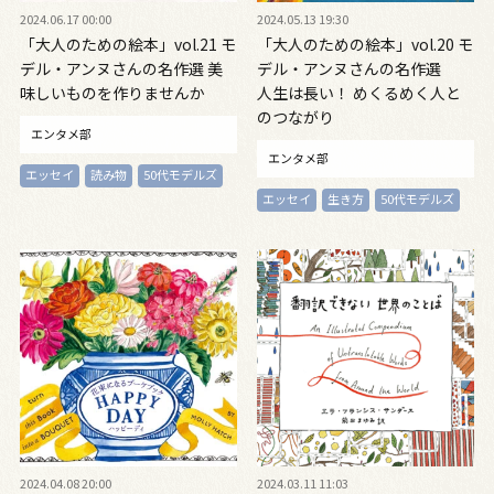
2024.06.17 00:00
2024.05.13 19:30
「大人のための絵本」vol.21 モ
「大人のための絵本」vol.20 モ
デル・アンヌさんの名作選 美
デル・アンヌさんの名作選
味しいものを作りませんか
人生は長い！ めくるめく人と
のつながり
エンタメ部
エンタメ部
エッセイ
読み物
50代モデルズ
エッセイ
生き方
50代モデルズ
2024.04.08 20:00
2024.03.11 11:03