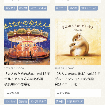
エッセイ
読み物
50代モデルズ
エッセイ
読み物
50代モデルズ
2023.09.11 20:00
2023.08.14 00:00
「大人のための絵本」vol.12 モ
【大人のための絵本】vol.11 モ
デル・アンヌさんの名作選
デル・アンヌさんの名作選
夜長月に不思議を
自分にエールを！
エンタメ部
エンタメ部
エッセイ
読み物
50代モデルズ
読み物
50代モデルズ