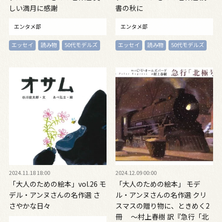
しい満月に感謝
書の秋に
エンタメ部
エンタメ部
エッセイ
読み物
50代モデルズ
エッセイ
読み物
50代モデルズ
2024.11.18 18:00
2024.12.09 00:00
「大人のための絵本」vol.26 モ
「大人のための絵本」 モデ
デル・アンヌさんの名作選 さ
ル・アンヌさんの名作選 クリ
さやかな日々
スマスの贈り物に、ときめく2
冊 ～村上春樹 訳『急行「北