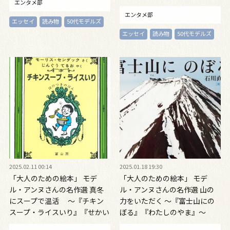
エンタメ部
極号」』 美しいジオラマ作品
エンタメ部
『360°BOOK 雪降る森』～
エッセイ
読み物
50代モデルズ
vol.27
エッセイ
読み物
50代モデルズ
2025.02.11 00:14
2025.01.18 19:30
「大人のための絵本」 モデ
「大人のための絵本」 モデ
ル・アンヌさんの名作選 真冬
ル・アンヌさんの名作選 山の
にスープで温活 ～『チキン
力をいただく ～『富士山にの
スープ・ライスいり』『せかい
ぼる』『わたしのやま』～
いち おいしいスープ』～
vol.28