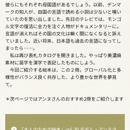
彼らにもそれぞれ母国語があるでしょう。以前、デンマ
ークの知人が、自国の言語で読める小説は少ないと嘆い
ていたのを思い出しました。先日のテレビでは、モンゴ
ル文字の復活に全力を注ぐ人物がドキュメンタリーに。
言語が消えればその国の文化は瞬く間になくなると訴え
ていました。近い将来、日本語も過去の言語になってし
まったら……。
私は再び表札カタログを開きました。やっぱり美濃焼
素材に苗字を漢字で表記したものにしよう。
今回ご紹介する絵本は、この２冊。グローバル化と多
様性がバランス良く共存した、より豊かな世界を夢見
て。
＊次ページではアンヌさんのおすすめ2冊をご紹介します
「大人のための絵本」vol.20 モデル・アンヌさ