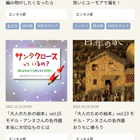
編み物がしたくなったら
笑いとユーモアで福を！
エンタメ部
エンタメ部
生き方
読み物
50代モデルズ
エッセイ
読み物
50代モデルズ
2023.12.13 20:00
2023.10.16 20:00
「大人のための絵本」vol.15
「大人のための絵本」vol.13 モ
モデル・アンヌさんの名作選
デル・アンヌさんの名作選
本当に大切なものとは
おうちに帰ろう
エンタメ部
エンタメ部