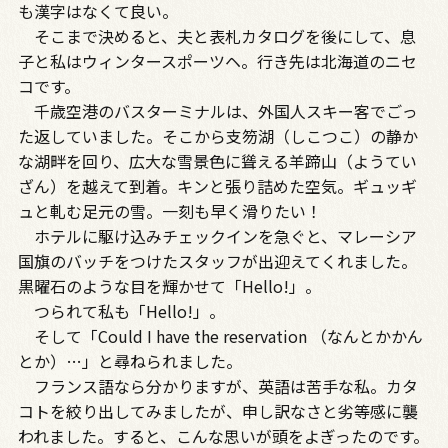
も漢字はなくて良い。
そこまで決めると、夫と表札カタログを後にして、息
子と私はウィンタースポーツヘ。行き先は北海道のニセ
コです。
千歳空港のバスターミナルは、外国人スキー客でごっ
た返していました。そこから支笏湖（しこつこ）の静か
な湖畔を回り、広大な雪景色に聳える羊蹄山（ようてい
ざん）を越えて到着。キンと張り詰めた空気。ギュッギ
ュと軋む足元の雪。一刻も早く滑りたい！
ホテルに駆け込みチェックインを急ぐと、マレーシア
国旗のバッチをつけたスタッフが出迎えてくれました。
黒曜石のような目を輝かせて「Hello!」。
つられて私も「Hello!」。
そして「Could I have the reservation （なんとかかん
とか）…」と尋ねられました。
フランス語なら分かりますが、英語は苦手な私。カタ
コトを絞り出してみましたが、申し訳なさと劣等感に襲
われました。すると、こんな思いが頭をよぎったのです。