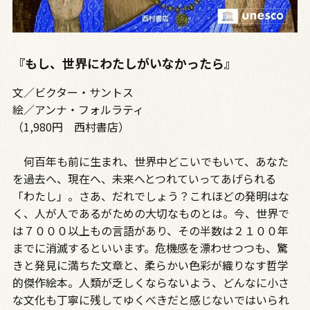
『もし、世界にわたしがいなかったら』
文／ビクター・サントス
絵／アンナ・フォルラティ
（1,980円 西村書店）
何百年も前に生まれ、世界中どこいでもいて、あなた
を過去へ、現在へ、未来へとつれていってあげられる
「わたし」。さあ、だれでしょう？これほどの発明はな
く、人が人であるがための大切なものとは。今、世界で
は７０００以上もの言語があり、その半数は２１００年
までに消滅するといいます。危機感を漂わせつつも、驚
きと発見に満ちた文章と、柔らかい色彩が織りなす哲学
的傑作絵本。人類が乏しくならないよう、どんなに小さ
な文化も丁寧に残してゆくべきだと感じないではいられ